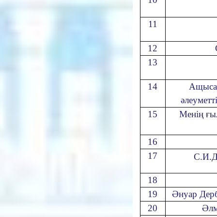
11
12
13
14
Ащысай
әлеуметті
15
Менің ғы
16
17
С.И.Д
18
19
Әнуар Дерб
20
Әлм