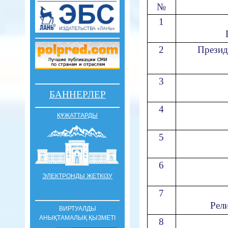
№
1
2
Презид
3
БАННЕРЛЕР
4
ҚҰЖАТТАРДЫ
5
6
ЭЛЕКТРОНДЫ ЖЕТКІЗУ
7
Рели
ВИРТУАЛДЫ
АНЫҚТАМАЛЫҚ ҚЫЗМЕТІ
8