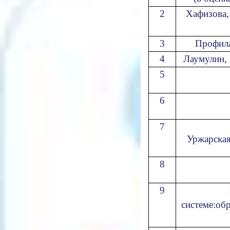
2
Хафизова,
3
Профила
4
Лаумулин, 
5
6
7
Уржарская
8
9
системе:об