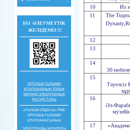
10
Из 
11
The Tuqma
Dynasty,R
БІЗ ӘЛЕУМЕТТІК
ЖЕЛІДЕМІЗ !!!
12
13
14
30 нобел
15
Тәуелсіз
ОРТАЛЫҚ ҒЫЛЫМИ
КІТАПХАНАНЫҢ ТОЛЫҚ
құр
МӘТІНДІ ЭЛЕКТРОНДЫҚ
16
РЕСУРСТАРЫ
Әл-Фараби
«ҒЫЛЫМ ОРДАСЫ» РМК
музейі
ОРТАЛЫҚ ҒЫЛЫМИ
КIТАПХАНАСЫНЫҢ
17
«Академи
ЭЛЕКТРОНДЫ КАТАЛОГЫ