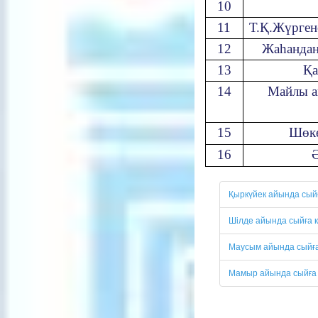
10
1
1
Т.Қ.Жүрген
1
2
Жаһандан
13
Қа
1
4
Майлы а
1
5
Шөке
1
6
Қыркүйек айында сыйға
Шілде айында сыйға ке
Маусым айында сыйға к
Мамыр айында сыйға ке