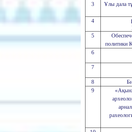
3
Ұлы дала т
4
5
Обеспеч
политики К
6
7
8
Би
9
«Ақынж
археол
арнал
рахеолог
10