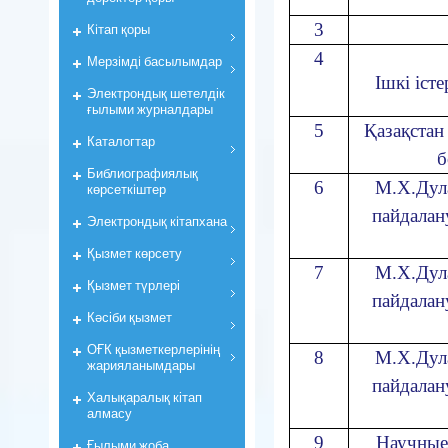
3
Кiтап қоры
4
Мерзiмдi басылымдар
Ішкі іст
Электрондық шетелдік
ғылыми журналдары
5
Қазақстан
Каталогтар
б
Библиографиялық
6
М.Х.Дул
көрсеткiштер
пайдалан
Электрондық кiтапхана
Қызмет көрсету
7
М.Х.Дул
Қызмет түрлері
пайдалан
Кәсіби қызмет
ОҒК қызметкерлерiнiң
8
М.Х.Дул
жарияланымдары
пайдалан
Халықаралық кітап
алмасу
9
Научные
Ғылыми жоба