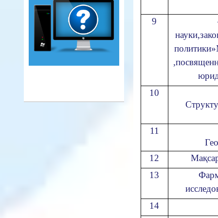
9
науки,зако
политики»
,посвященн
юрид
10
Структу
11
Гео
12
Мақсар
13
Фарм
исследо
14