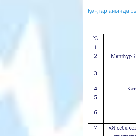
Қаңтар айында сыйғ
№
1
2
Мәшһүр Ж
3
4
Кат
5
6
7
«Я себя с