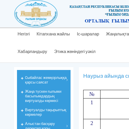
Негізгі
Кітапхана жайлы
Іс-шаралар
Жаңалықта
Хабарландыру
Этика жөніндегі уәкіл
Наурыз айында сый
Cыбайлас жемқорлыққа
қарсы саясат
Жаңа түскен ғылыми
№
басылымдардың
виртуалды көрмесі
1
Виртуалды тақырыптық
көрмелер
2
Алыстан басқару
деректер қоры