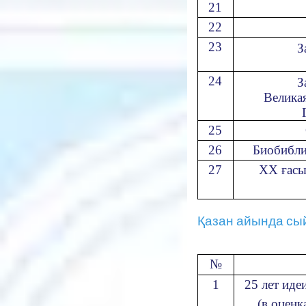
21
22
23
З
24
З
Велика
25
26
Биобибли
27
ХХ ғасы
Қазан айында сыйға
№
1
25 лет иде
(в оцен