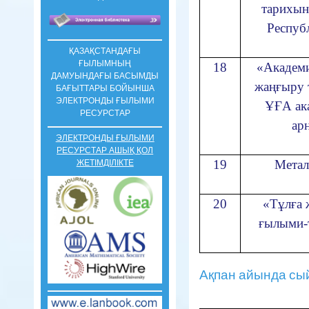
тарихын
Респуб
ҚАЗАҚСТАНДАҒЫ
ҒЫЛЫМНЫҢ
18
«Академи
ДАМУЫНДАҒЫ БАСЫМДЫ
жаңғыру 
БАҒЫТТАРЫ БОЙЫНША
ЭЛЕКТРОНДЫ ҒЫЛЫМИ
ҰҒА ак
РЕСУРСТАР
ар
ЭЛЕКТРОНДЫ ҒЫЛЫМИ
РЕСУРСТАР АШЫҚ ҚОЛ
19
Метал
ЖЕТІМДІЛІКТЕ
20
«Тұлға 
ғылыми-
Ақпан айында сыйға