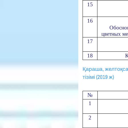
15
16
Обоснов
цветных ме
17
18
К
Қараша, желтоқса
тізімі (2019 ж)
№
1
2