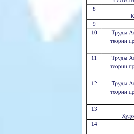
протестн
8
Қ
9
10
Труды Ак
теории п
11
Труды Ак
теории п
12
Труды Ак
теории п
13
Худо
14