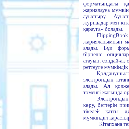
форматындағы қа
жариялауға мүмкін
ауыстыру. Ауыст
журналдар мен кіта
қарауға» болады.
FlippingBoo
жарияланымның ма
алады. Бұл форм
бірнеше опцияла
атауын, сондай-ақ
реттеуге мүмкіндік 
Қолданушы
электрондық кіта
алады. Ал қолже
төменгі жағында ор
Электрондық
көру, беттерін п
тікелей қатты 
мүмкіндігі қарасты
Кітапхана техно