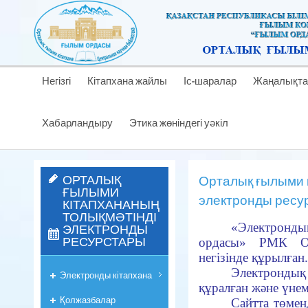
Негізгі
Кітапхана жайлы
Іс-шаралар
Жаңалықта
Хабарландыру
Этика жөніндегі уәкіл
ОРТАЛЫҚ
Орталық ғылыми к
ҒЫЛЫМИ
электронды ресу
КІТАПХАНАНЫҢ
ТОЛЫҚМӘТІНДІ
«Электронд
ЭЛЕКТРОНДЫ
РЕСУРСТАРЫ
ордасы» РМК Ор
негізінде құрылған.
Электронды
Электронды кітапхана
құралған және үне
Қолжазбалар
Сайтта төме