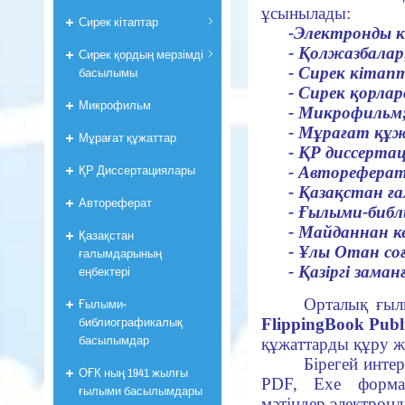
ұсынылады:
Сирек кітаптар
-Электронды к
- Қолжазбалар
Сирек қордың мерзімді
- Сирек кітап
басылымы
- Сирек қорла
Микрофильм
- Микрофильм
- Мұрағат құ
Мұрағат құжаттар
- ҚР диссерта
ҚР Диссертациялары
- Автореферат
- Қазақстан ғ
Автореферат
- Ғылыми-биб
- Майданнан к
Қазақстан
- Ұлы Отан со
ғалымдарының
- Қазіргі зама
еңбектері
Орталық ғыл
Ғылыми-
библиографикалық
FlippingBook Publ
басылымдар
құжаттарды құру ж
Бірегей интер
ОҒК ның 1941 жылғы
PDF, Exe формат
ғылыми басылымдары
мәтіндер электронд