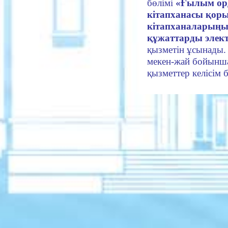
бөлімі
«Ғылым ор
кітапханасы қоры
кітапханаларыңы
құжаттарды элек
қызметін ұсынады.
мекен-жай бойынш
қызметтер келісім 