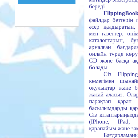
береді.
FlippingBook
файлдар беттерін
әсер қалдыратын,
мен газеттер, өні
каталогтарын, бу
арналған бағдар
онлайн түрде көру
CD және басқа ақ
болады.
Сіз Flippin
көмегімен шынай
оқулықтар және б
жасай аласыз. Ола
парақтап қарап 
басылымдарды қар
Сіз кітаптарыңызд
(IPhone, IPad,
қарапайым және зам
Бағдарла