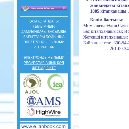
жанындағы кітап
1885,
кітапханашы
Бөлім бастығы:
ҚАЗАҚСТАНДАҒЫ
Момышева Әлия Сауы
ҒЫЛЫМНЫҢ
Бас кітапханашысы: И
ДАМУЫНДАҒЫ БАСЫМДЫ
Жетекші кітапханашы:
БАҒЫТТАРЫ БОЙЫНША
ЭЛЕКТРОНДЫ ҒЫЛЫМИ
Байланыс тел: 300-54-
РЕСУРСТАР
261-00-34
ЭЛЕКТРОНДЫ ҒЫЛЫМИ
РЕСУРСТАР АШЫҚ ҚОЛ
ЖЕТІМДІЛІКТЕ