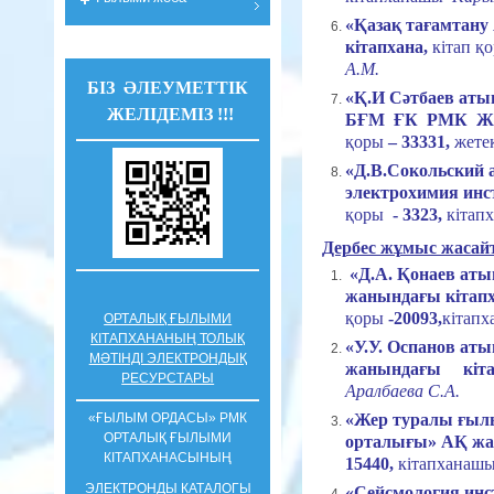
«Қазақ тағамтан
кітапхана,
кітап қ
А.М.
БІЗ ӘЛЕУМЕТТІК
«Қ.И Сәтбаев аты
ЖЕЛІДЕМІЗ !!!
БҒМ ҒК РМК ЖШ
қоры
– 33331,
жете
«Д.В.Сокольский 
электрохимия инс
қоры
- 3323,
кітап
Дербес жұмыс жаса
«Д.А. Қонаев аты
жанындағы кітап
қоры
-20093,
кітап
ОРТАЛЫҚ ҒЫЛЫМИ
КІТАПХАНАНЫҢ ТОЛЫҚ
«У.У. Оспанов а
МӘТІНДІ ЭЛЕКТРОНДЫҚ
жанындағы кіта
РЕСУРСТАРЫ
Аралбаева С.А.
«ҒЫЛЫМ ОРДАСЫ» РМК
«Жер туралы ғылы
ОРТАЛЫҚ ҒЫЛЫМИ
орталығы» АҚ жа
КIТАПХАНАСЫНЫҢ
15440,
кітапханаш
ЭЛЕКТРОНДЫ КАТАЛОГЫ
«Сейсмология и