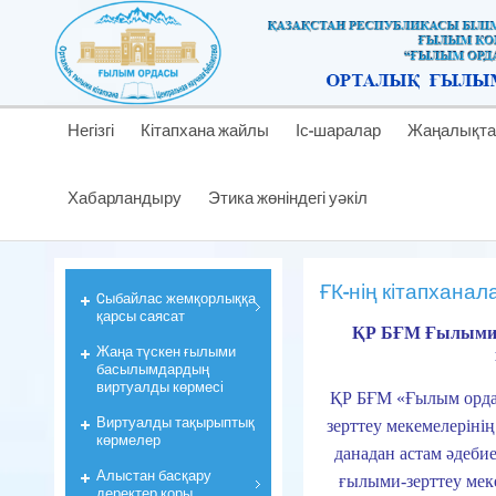
Негізгі
Кітапхана жайлы
Іс-шаралар
Жаңалықта
Хабарландыру
Этика жөніндегі уәкіл
ҒК-нiң кiтапханала
Cыбайлас жемқорлыққа
қарсы саясат
ҚР БҒМ Ғылыми –
Жаңа түскен ғылыми
басылымдардың
виртуалды көрмесі
ҚР БҒМ «Ғылым орда
Виртуалды тақырыптық
зерттеу мекемелерiні
көрмелер
данадан астам әдеби
Алыстан басқару
ғылыми-зерттеу мек
деректер қоры