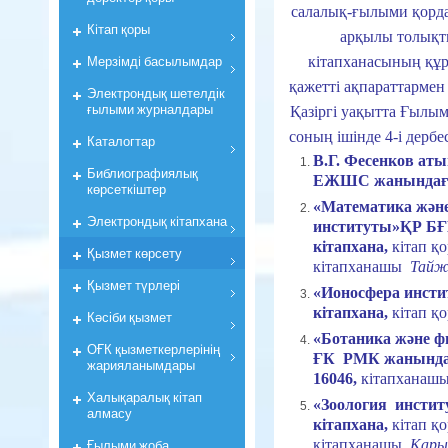
салалық-ғылыми қорда
Кiтап қоры
арқылы толықт
Мерзiмдi басылымдар
кiтапханасының құ
қажеттi ақпараттармен 
Электрондық шетелдік
ғылыми журналдары
Қазiргi уақытта Ғылыми
соның ішінде 4-і дерб
Каталогтар
В.Г. Фесенков ат
Библиографиялық
ЕЖШС жанындағ
көрсеткiштер
«Математика және
Электрондық кiтапхана
институты»ҚР 
кітапхана,
кітап қ
Қызмет көрсету
кітапханашы
Тайжа
Қызмет түрлері
«Ионосфера инс
кітапхана,
кітап қ
Кәсіби қызмет
«Ботаника және 
ОҒК қызметкерлерiнiң
ҒК РМК жанында
жарияланымдары
16046,
кітапхана
Халықаралық кітап
«Зоология инст
алмасу
кітапхана,
кітап қ
Ғылыми жоба
кітапханашы
Кары