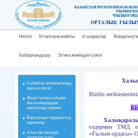
Негізгі
Кітапхана жайлы
Іс-шаралар
Жаңалықта
Хабарландыру
Этика жөніндегі уәкіл
Халық
Cыбайлас жемқорлыққа
қарсы саясат
Bizdin seriktesterimi
Жаңа түскен ғылыми
басылымдардың
Бі
виртуалды көрмесі
Виртуалды тақырыптық
Халықарал
көрмелер
елдермен ТМД е
Алыстан басқару
«Ғылым ордасы» О
деректер қоры