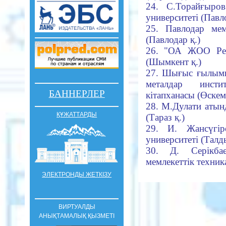
24. С.
Торайғыро
университеті (Павло
25. Павлодар мем
(Павлодар қ.)
26. "ОА ЖОО Рек
(Шымкент қ.)
27. Шығыс ғылыми 
металдар инст
БАННЕРЛЕР
кітапханасы (Өскем
28. М.
Дулати атын
ҚҰЖАТТАРДЫ
(Тараз қ.)
29. И. Жансүгір
университеті (Талд
30. Д. Серікба
мемлекеттік техник
ЭЛЕКТРОНДЫ ЖЕТКІЗУ
ВИРТУАЛДЫ
АНЫҚТАМАЛЫҚ ҚЫЗМЕТІ