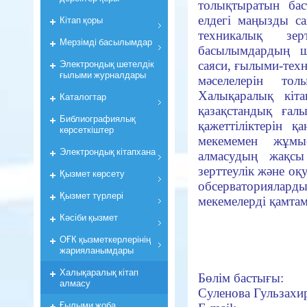
толықтыратын бас
елдегі маңызды са
Кiтап қоры
техникалық зе
Мерзiмдi басылымдар
басылымдардың ш
Электрондық шетелдік
саяси, ғылыми-техн
ғылыми журналдары
мәселелерін тол
Халықаралық кіта
Каталогтар
қазақстандық ғал
Библиографиялық
қажеттіліктерін 
көрсеткiштер
мекемемен жұмы
Электрондық кiтапхана
алмасудың жақсы
зерттеулік және оқ
Қызмет көрсету
обсерваториялард
Қызмет түрлері
мекемелерді қамтам
Кәсіби қызмет
ОҒК қызметкерлерiнiң
жарияланымдары
Халықаралық кітап
Бөлім бастығы:
алмасу
Суленова Гульзах
Ғылыми жоба