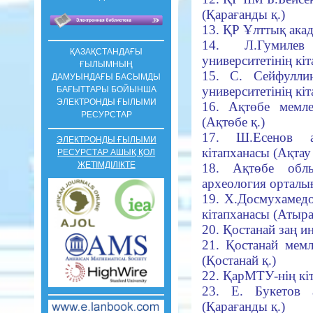
(Қарағанды қ.)
13. ҚР Ұлттық акад
14. Л.
Гумиле
ҚАЗАҚСТАНДАҒЫ
университетінің кіт
ҒЫЛЫМНЫҢ
15. С. Сейфулли
ДАМУЫНДАҒЫ БАСЫМДЫ
университетінің кіт
БАҒЫТТАРЫ БОЙЫНША
ЭЛЕКТРОНДЫ ҒЫЛЫМИ
16. Ақтөбе мемлек
РЕСУРСТАР
(Ақтөбе қ.)
17. Ш.
Есенов а
ЭЛЕКТРОНДЫ ҒЫЛЫМИ
кітапханасы (Ақтау 
РЕСУРСТАР АШЫҚ ҚОЛ
ЖЕТІМДІЛІКТЕ
18. Ақтөбе обл
археология орталығ
19. Х.
Досмухамедо
кітапханасы (Атыра
20. Қостанай заң и
21. Қостанай мемле
(Қостанай қ.)
22. ҚарМТУ-нің кіт
23. Е. Букетов 
(Қарағанды қ.)