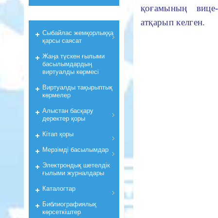
қоғамының вице-
атқарып келген.
Cыбайлас жемқорлыққа
қарсы саясат
Жаңа түскен ғылыми
басылымдардың
виртуалды көрмесі
Виртуалды тақырыптық
көрмелер
Алыстан басқару
деректер қоры
Кiтап қоры
Мерзiмдi басылымдар
Электрондық шетелдік
ғылыми журналдары
Каталогтар
Библиографиялық
көрсеткiштер