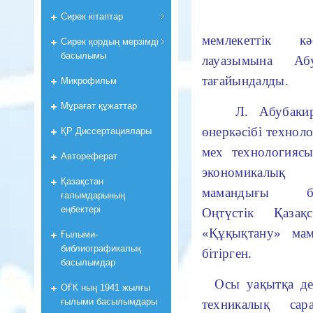
Сирек кітаптар
мемлекеттік к
Сирек қордың мерзімді
басылымы
лауазымына Аб
тағайындалды.
Микрофильм
Мұрағат құжаттар
Л. Абубакиров
өнеркәсібі техно
ҚР Диссертациялары
мех технологияс
Автореферат
экономикалық 
Қазақстан
мамандығы бой
ғалымдарының
еңбектері
Оңтүстік Қазақ
«Құқықтану» мам
Ғылыми-
библиографикалық
бітірген.
басылымдар
Осы уақытқа дей
ОҒК ның 1941 жылғы
ғылыми басылымдары
техникалық сар