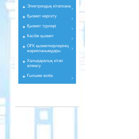
Электрондық кiтапхана
Қызмет көрсету
Қызмет түрлері
Кәсіби қызмет
ОҒК қызметкерлерiнiң
жарияланымдары
Халықаралық кітап
алмасу
Ғылыми жоба