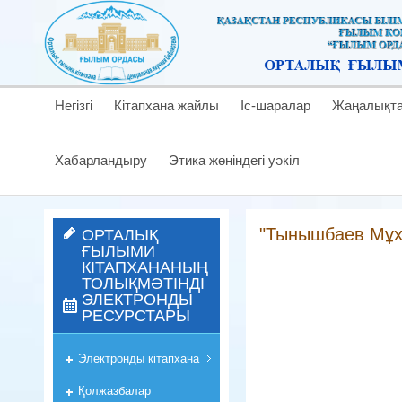
Негізгі
Кітапхана жайлы
Іс-шаралар
Жаңалықт
Хабарландыру
Этика жөніндегі уәкіл
"Тынышбаев Мұх
ОРТАЛЫҚ
ҒЫЛЫМИ
КІТАПХАНАНЫҢ
ТОЛЫҚМӘТІНДІ
ЭЛЕКТРОНДЫ
РЕСУРСТАРЫ
Электронды кітапхана
Қолжазбалар