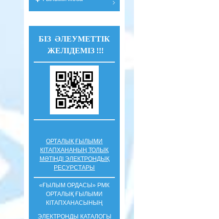
БІЗ ӘЛЕУМЕТТІК
ЖЕЛІДЕМІЗ !!!
ОРТАЛЫҚ ҒЫЛЫМИ
КІТАПХАНАНЫҢ ТОЛЫҚ
МӘТІНДІ ЭЛЕКТРОНДЫҚ
РЕСУРСТАРЫ
«ҒЫЛЫМ ОРДАСЫ» РМК
ОРТАЛЫҚ ҒЫЛЫМИ
КIТАПХАНАСЫНЫҢ
ЭЛЕКТРОНДЫ КАТАЛОГЫ