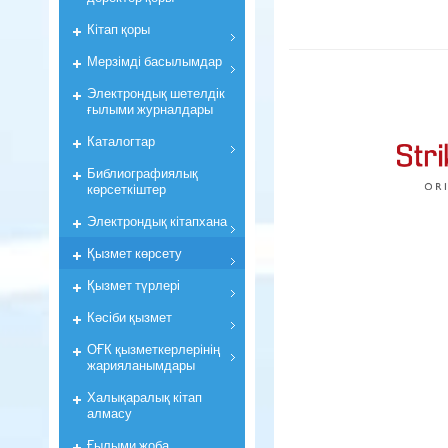
Кiтап қоры
Мерзiмдi басылымдар
Электрондық шетелдік
ғылыми журналдары
Каталогтар
Библиографиялық
көрсеткiштер
Электрондық кiтапхана
Қызмет көрсету
Қызмет түрлері
Кәсіби қызмет
ОҒК қызметкерлерiнiң
жарияланымдары
Халықаралық кітап
алмасу
Ғылыми жоба