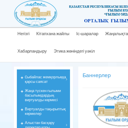
Негізгі
Кітапхана жайлы
Іс-шаралар
Жаңалықта
Хабарландыру
Этика жөніндегі уәкіл
Баннерлер
Cыбайлас жемқорлыққа
қарсы саясат
Жаңа түскен ғылыми
басылымдардың
виртуалды көрмесі
Виртуалды тақырыптық
көрмелер
Алыстан басқару
деректер қоры