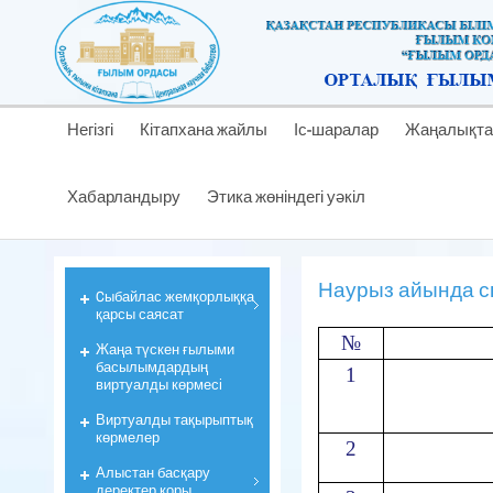
Негізгі
Кітапхана жайлы
Іс-шаралар
Жаңалықта
Хабарландыру
Этика жөніндегі уәкіл
Наурыз айында сый
Cыбайлас жемқорлыққа
қарсы саясат
№
Жаңа түскен ғылыми
басылымдардың
1
виртуалды көрмесі
Виртуалды тақырыптық
көрмелер
2
Алыстан басқару
деректер қоры