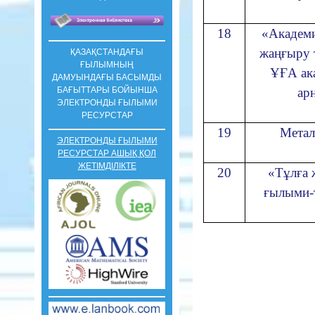
18
«Академи
жаңғыру 
ҚАЗАҚСТАНДАҒЫ
ҒЫЛЫМНЫҢ
ҰҒА ак
ДАМУЫНДАҒЫ БАСЫМДЫ
БАҒЫТТАРЫ БОЙЫНША
ар
ЭЛЕКТРОНДЫ ҒЫЛЫМИ
РЕСУРСТАР
19
Метал
ЭЛЕКТРОНДЫ ҒЫЛЫМИ
РЕСУРСТАР АШЫҚ ҚОЛ
ЖЕТІМДІЛІКТЕ
20
«Тұлға 
ғылыми-