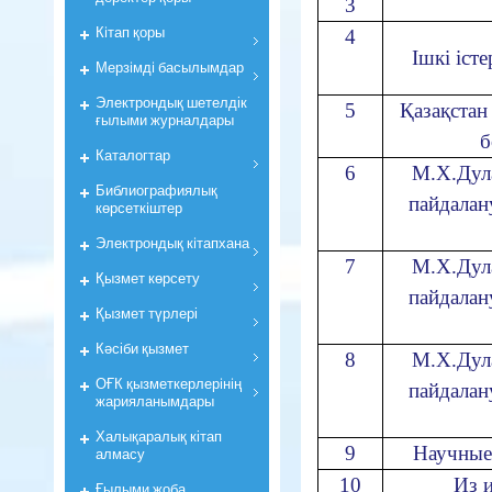
3
Кiтап қоры
4
Ішкі іст
Мерзiмдi басылымдар
Электрондық шетелдік
5
Қазақстан
ғылыми журналдары
б
Каталогтар
6
М.Х.Дул
Библиографиялық
пайдалан
көрсеткiштер
Электрондық кiтапхана
7
М.Х.Дул
Қызмет көрсету
пайдалан
Қызмет түрлері
Кәсіби қызмет
8
М.Х.Дул
ОҒК қызметкерлерiнiң
пайдалан
жарияланымдары
Халықаралық кітап
9
Научные
алмасу
10
Из 
Ғылыми жоба