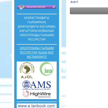
2+2=?
ҚАЗАҚСТАНДАҒЫ
ҒЫЛЫМНЫҢ
ДАМУЫНДАҒЫ БАСЫМДЫ
БАҒЫТТАРЫ БОЙЫНША
ЭЛЕКТРОНДЫ ҒЫЛЫМИ
РЕСУРСТАР
ЭЛЕКТРОНДЫ ҒЫЛЫМИ
РЕСУРСТАР АШЫҚ ҚОЛ
ЖЕТІМДІЛІКТЕ