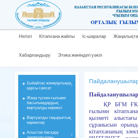
Негізгі
Кітапхана жайлы
Іс-шаралар
Жаңалықта
Хабарландыру
Этика жөніндегі уәкіл
Пайдаланушыларғ
Cыбайлас жемқорлыққа
қарсы саясат
Пайдаланушыларғ
Жаңа түскен ғылыми
басылымдардың
ҚР БҒМ ҒК
виртуалды көрмесі
ғылыми кітапхан
Виртуалды тақырыптық
қызметі алыстағ
көрмелер
сұранысын орынд
кітапхананың элек
Алыстан басқару
деректер қоры