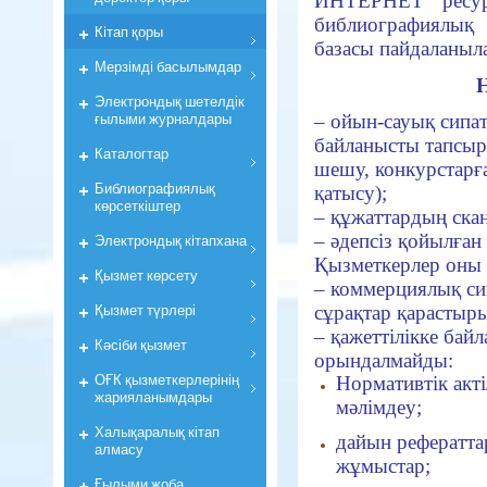
ИНТЕРНЕТ ресурс
библиографиялық
Кiтап қоры
базасы пайдаланыл
Мерзiмдi басылымдар
Н
Электрондық шетелдік
ғылыми журналдары
– ойын-сауық сипа
байланысты тапсыр
Каталогтар
шешу, конкурстарға
Библиографиялық
қатысу);
көрсеткiштер
– құжаттардың скан
– әдепсіз қойылған
Электрондық кiтапхана
Қызметкерлер оны 
Қызмет көрсету
– коммерциялық си
Қызмет түрлері
сұрақтар қарастыр
– қажеттілікке бай
Кәсіби қызмет
орындалмайды:
ОҒК қызметкерлерiнiң
Нормативтік акт
жарияланымдары
мәлімдеу;
Халықаралық кітап
дайын рефератта
алмасу
жұмыстар;
Ғылыми жоба