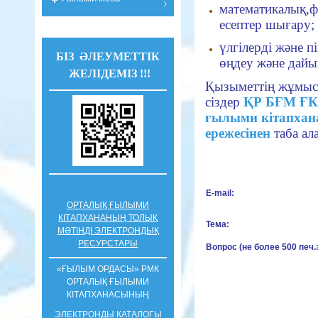
математикалық,ф
есептер шығару;
үлгілерді және 
БІЗ ӘЛЕУМЕТТІК
өңдеу және дайы
ЖЕЛІДЕМІЗ !!!
Қызыметтің жұмыс
сіздер
ҚР БҒМ ҒК
ғылыми кітапха
ережесінен
таба ал
E-mail:
ОРТАЛЫҚ ҒЫЛЫМИ
КІТАПХАНАНЫҢ ТОЛЫҚ
Тема:
МӘТІНДІ ЭЛЕКТРОНДЫҚ
РЕСУРСТАРЫ
Вопрос (не более 500 печ.
«ҒЫЛЫМ ОРДАСЫ» РМК
ОРТАЛЫҚ ҒЫЛЫМИ
КIТАПХАНАСЫНЫҢ
ЭЛЕКТРОНДЫ КАТАЛОГЫ