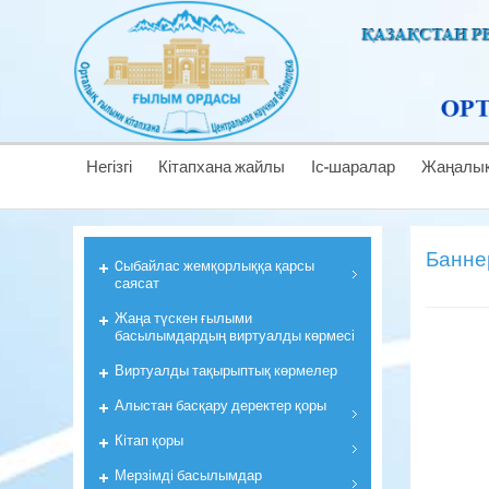
Негізгі
Кітапхана жайлы
Іс-шаралар
Жаңалық
Банне
Cыбайлас жемқорлыққа қарсы
саясат
Жаңа түскен ғылыми
басылымдардың виртуалды көрмесі
Виртуалды тақырыптық көрмелер
Алыстан басқару деректер қоры
Кiтап қоры
Мерзiмдi басылымдар