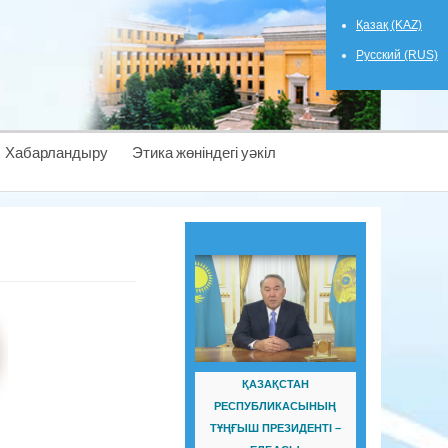
Қазақ (KAZ)
Русский (RUS)
Хабарландыру
Этика жөніндегі уәкіл
ҚАЗАҚСТАН
РЕСПУБЛИКАСЫНЫҢ
ТҰҢҒЫШ ПРЕЗИДЕНТІ –