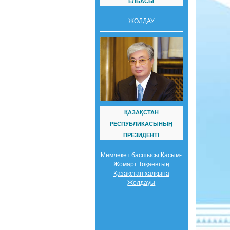
ЕЛБАСЫ
ЖОЛДАУ
ҚАЗАҚСТАН
РЕСПУБЛИКАСЫНЫҢ
ПРЕЗИДЕНТІ
Мемлекет басшысы Қасым-
Жомарт Тоқаевтың
Қазақстан халқына
Жолдауы