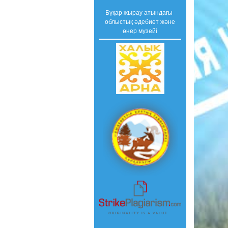
Бұқар жырау атындағы
облыстық әдебиет және
өнер музейі