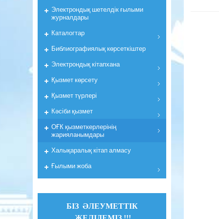
Электрондық шетелдік ғылыми
журналдары
Каталогтар
Библиографиялық көрсеткiштер
Электрондық кiтапхана
Қызмет көрсету
Қызмет түрлері
Кәсіби қызмет
ОҒК қызметкерлерiнiң
жарияланымдары
Халықаралық кітап алмасу
Ғылыми жоба
БІЗ ӘЛЕУМЕТТІК
ЖЕЛІДЕМІЗ !!!