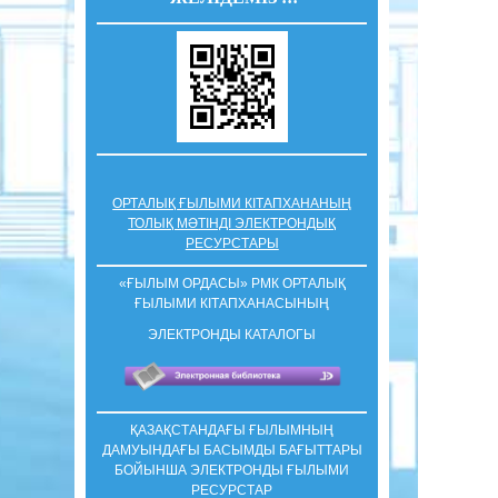
ОРТАЛЫҚ ҒЫЛЫМИ КІТАПХАНАНЫҢ
ТОЛЫҚ МӘТІНДІ ЭЛЕКТРОНДЫҚ
РЕСУРСТАРЫ
«ҒЫЛЫМ ОРДАСЫ» РМК ОРТАЛЫҚ
ҒЫЛЫМИ КIТАПХАНАСЫНЫҢ
ЭЛЕКТРОНДЫ КАТАЛОГЫ
ҚАЗАҚСТАНДАҒЫ ҒЫЛЫМНЫҢ
ДАМУЫНДАҒЫ БАСЫМДЫ БАҒЫТТАРЫ
БОЙЫНША ЭЛЕКТРОНДЫ ҒЫЛЫМИ
РЕСУРСТАР