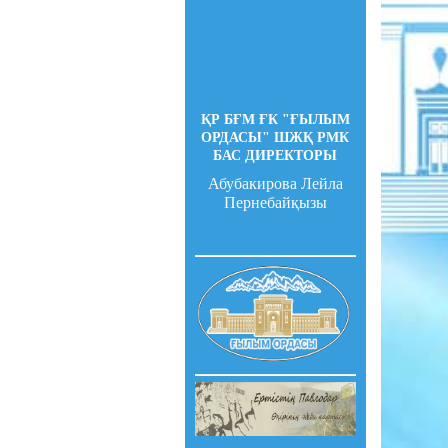
ҚР БҒМ ҒК "ҒЫЛЫМ
ОРДАСЫ" ШЖҚ РМК
БАС ДИРЕКТОРЫ
Абубакирова Лейла
Пернебайқызы