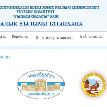
тар
Көрмелер
Байланыстар
Электронды кітапхана
рлер