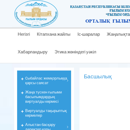
Негізгі
Кітапхана жайлы
Іс-шаралар
Жаңалықта
Хабарландыру
Этика жөніндегі уәкіл
Басшылық
Cыбайлас жемқорлыққа
қарсы саясат
Жаңа түскен ғылыми
басылымдардың
виртуалды көрмесі
Виртуалды тақырыптық
көрмелер
Алыстан басқару
деректер қоры