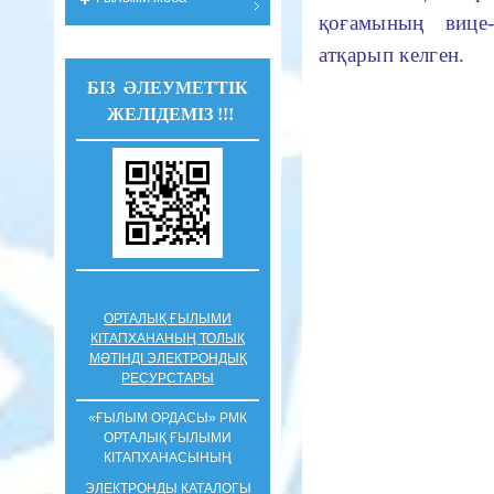
қоғамының вице-
атқарып келген.
БІЗ ӘЛЕУМЕТТІК
ЖЕЛІДЕМІЗ !!!
ОРТАЛЫҚ ҒЫЛЫМИ
КІТАПХАНАНЫҢ ТОЛЫҚ
МӘТІНДІ ЭЛЕКТРОНДЫҚ
РЕСУРСТАРЫ
«ҒЫЛЫМ ОРДАСЫ» РМК
ОРТАЛЫҚ ҒЫЛЫМИ
КIТАПХАНАСЫНЫҢ
ЭЛЕКТРОНДЫ КАТАЛОГЫ