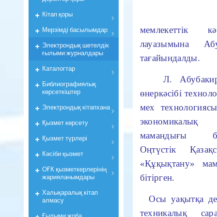
Кiтап қоры
мемлекеттік к
Мерзiмдi басылымдар
лауазымына Аб
Электрондық шетелдік
ғылыми журналдары
тағайындалды.
Каталогтар
Л. Абубакиров
Библиографиялық
көрсеткiштер
өнеркәсібі техно
мех технологияс
Электрондық кiтапхана
экономикалық 
Қызмет көрсету
мамандығы бой
Қызмет түрлері
Оңтүстік Қазақ
Кәсіби қызмет
«Құқықтану» мам
ОҒК қызметкерлерiнiң
жарияланымдары
бітірген.
Халықаралық кітап
Осы уақытқа дей
алмасу
техникалық сар
Ғылыми жоба