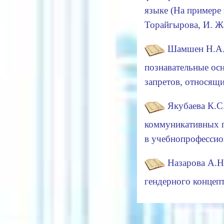
языке (На примере 
Торайгырова, И. Ж
Шамшен Н.А.,
познавательные осн
запретов, относящ
Якубаева К.С
коммуникативных 
в учебно­професси
Назарова А.Н
гендерного концеп