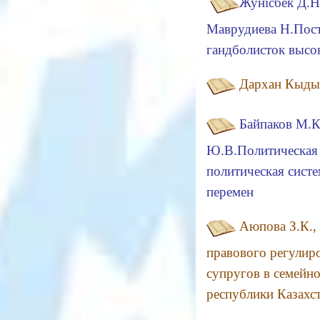
Жунісбек Д.Н.
Маврудиева Н.Пост
гандболисток высо
Дархан Кыдыр
Байпаков М.К
Ю.В.Политическая 
политическая систе
перемен
Аюпова З.К.,
правового регулир
супругов в семейно
республики Казахс