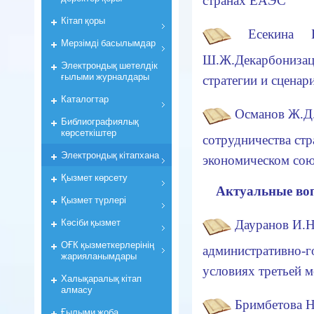
странах ЕАЭС
Кiтап қоры
Есекина 
Мерзiмдi басылымдар
Ш.Ж.Декарбониз
Электрондық шетелдік
ғылыми журналдары
стратегии и сценар
Каталогтар
Османов Ж.Д
Библиографиялық
көрсеткiштер
сотрудничества стр
Электрондық кiтапхана
экономическом сою
Қызмет көрсету
Актуальные во
Қызмет түрлері
Кәсіби қызмет
Дауранов И.Н
ОҒК қызметкерлерiнiң
административно-г
жарияланымдары
условиях третьей 
Халықаралық кітап
алмасу
Бримбетова 
Ғылыми жоба