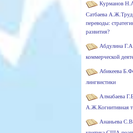
Курманов Н.А
Сатбаева А.Ж.Труд
переводы: стратеги
развития?
Абдулина Г.А
коммерческой деят
Абикеева Б.Ф
лингвистики
Алмабаева Г.Б
А.Ж.Когнитивная 
Ананьева С.В
критика США поэти