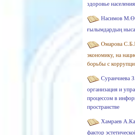
здоровье населения
Насимов М.Ө.
ғылымдардың ныса
Омарова С.Б.
экономику, на нац
борьбы с коррупци
Суранчиева З
организация и упр
процессом в инфор
пространстве
Хамраев А.Ка
фактор эстетическо