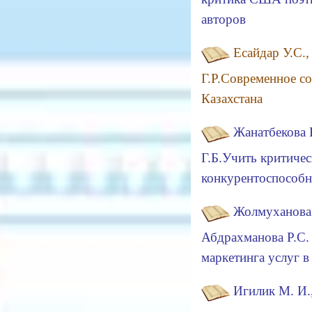
авторов
Есайдар У.С.,
Г.Р.Современное со
Казахстана
Жанатбекова Н
Г.Б.Учить критичес
конкурентоспособн
Жолмуханова 
Абдрахманова Р.С.
маркетинга услуг в
Игилик М. И.