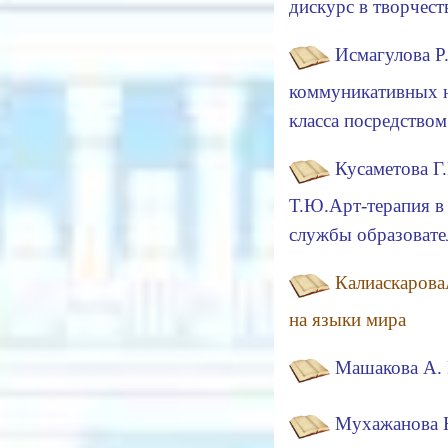
дискурс в творчест
Исмагулова Р
коммуникативных н
класса посредство
Кусаметова Г.
Т.Ю.Арт-терапия в
службы образовате
Калиаскарова
на языки мира
Машакова А. К
Мухажанова Н