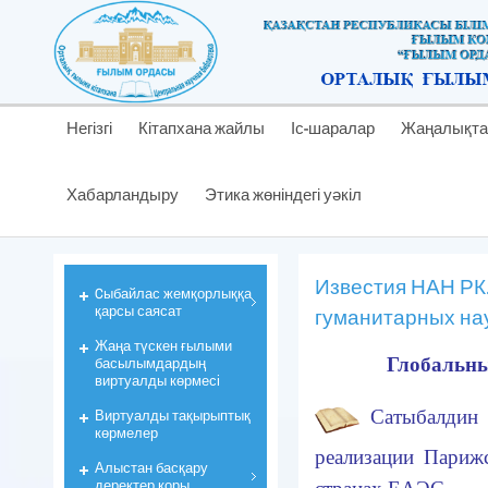
Негізгі
Кітапхана жайлы
Іс-шаралар
Жаңалықта
Хабарландыру
Этика жөніндегі уәкіл
Известия НАН РК
Cыбайлас жемқорлыққа
қарсы саясат
гуманитарных наук
Жаңа түскен ғылыми
басылымдардың
Глобальны
виртуалды көрмесі
Виртуалды тақырыптық
Сатыбалдин 
көрмелер
реализации Париж
Алыстан басқару
деректер қоры