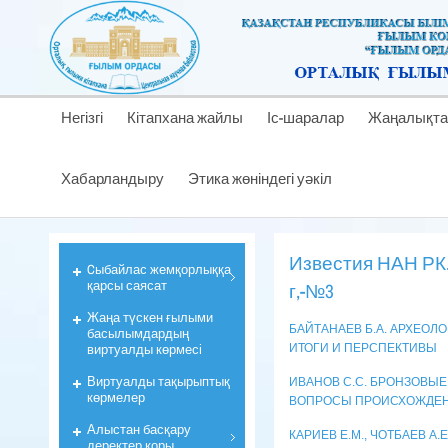
Негізгі
Кітапхана жайлы
Іс-шаралар
Жаңалықта
Хабарландыру
Этика жөніндегі уәкіл
Известия НАН РК.
Cыбайлас жемқорлыққа
қарсы саясат
г,-№3
Жаңа түскен ғылыми
БАЙТАНАЕВ Б.А. АРХЕОЛ
басылымдардың
виртуалды көрмесі
ИТОГИ И ПЕРСПЕКТИВЫ
Виртуалды тақырыптық
ИВАНОВ С.С. БРОНЗОВЫЕ
көрмелер
ВОПРОСЫ ПРОИСХОЖДЕН
Алыстан басқару
КАРИЕВ Е.М., ЧОТБАЕВ 
деректер қоры