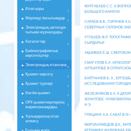
МУРГАБАЕВ С.С. К ВОПР
Кiтап қоры
БОЛЬШОГО КАРАТАУ
Мерзiмдi басылымдар
САРАЕВ В.В., ГОРЯЧЕВ А
Электрондық шетелдік
СЕВЕРНЫХ СКЛОНОВ ЗАИ
ғылыми журналдары
УТУБАЕВ Ж.Р. ТОПОГРАФ
Каталогтар
СЫРДАРЬИ
Библиографиялық
АҚЫМБЕК Е.Ш. СФЕРОКО
көрсеткiштер
СМАГУЛОВ Е.А. АРХЕОЛ
Электрондық кiтапхана
АЛТЫНТОБЕ В ОТРАРСКО
Қызмет көрсету
БАЙТАНАЕВ Б. А., ЕРГЕШ
Қызмет түрлері
ИССЛЕДОВАНИЯ ГОРОДИ
Кәсіби қызмет
ЖЕЛЕЗНЯКОВ Б.А. К ДАТ
ЖУАНТОБЕ. НУМИЗМАТИКА 
ОҒК қызметкерлерiнiң
Н.Э
жарияланымдары
ГРИЦИНА А.А. САБАТ В IX
Халықаралық кітап
алмасу
МИРЗААХМЕДОВ Д.К., МАТ
Ғылыми жоба
КЕРАМИКА АНДИЖАНА XIII