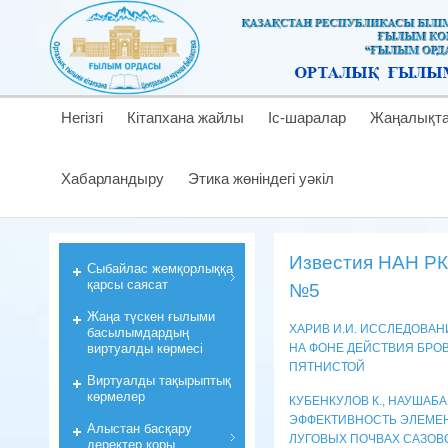
Негізгі
Кітапхана жайлы
Іс-шаралар
Жаңалықт
Хабарландыру
Этика жөніндегі уәкіл
Известия НАН РК.
Cыбайлас жемқорлыққа
қарсы саясат
№5
Жаңа түскен ғылыми
ХАРИВ И.И. ИССЛЕДОВА
басылымдардың
виртуалды көрмесі
НА ФОНЕ ДЕЙСТВИЯ БРО
ПЯТНИСТОЙ
Виртуалды тақырыптық
көрмелер
КУБЕНКУЛОВ К., НАУШАБА
ЭФФЕКТИВНОСТЬ ЭЛЕМЕН
Алыстан басқару
ЛУГОВЫХ ПОЧВАХ САЗОВ
деректер қоры