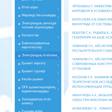
АЙТБАЕВАА.Т. ЭФФЕКТИ
Кiтап қоры
КАРТОФЕЛЯ В УСЛОВИЯХ 
Мерзiмдi басылымдар
БЕРЕСНЕВА Л.В.ЗАВИСИ
Электрондық шетелдік
ВИНОГРАДА ОТ СИСТЕМЫ
ғылыми журналдары
КЕШУОВ С.А., РАДЖЕШ К.
Каталогтар
ГЕНЕРАТОРА НА БАЗЕ А
Библиографиялық
ЧОМАНОВ У.Ч., АЙСАКУЛОВ
көрсеткiштер
РАСПЫЛИТЕЛЬНАЯ СУШИЛ
Электрондық кiтапхана
ЧОМАНОВ У.Ч., АЙСАКУЛОВА
Қызмет көрсету
СОВРЕМЕННЫЕ КОНСТРУ
УСТАНОВОК
Қызмет түрлері
КАСЕНОВ А.Л., КАКИМОВ М
Кәсіби қызмет
ТЕОРЕТИЧЕСКОЕ ИССЛЕД
ИНТЕНСИФИКАЦИИ ПРОЦ
ОҒК қызметкерлерiнiң
жарияланымдары
АМАНТАЕВА А.А., ФАЗЫЛО
Халықаралық кітап
ХЛЕБА ПРИ ВНЕСЕНИИ Ж
алмасу
ЖУМАЛИЕВА Г.Е., ЧОМАНОВ
Ғылыми жоба