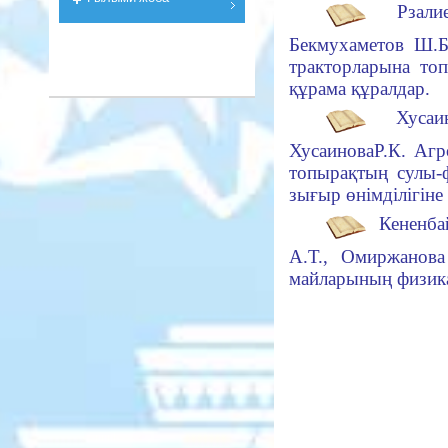
Рзал
Бекмухаметов Ш.Б
тракторларына то
құрама құралдар.
Хуса
ХусаиноваР.К. Агр
топырақтың сулы-
зығыр өнiмдiлiгiне 
Кененба
А.Т., Омиржанова
майларының физика