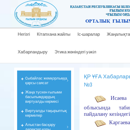
Негізгі
Кітапхана жайлы
Іс-шаралар
Жаңалықта
Хабарландыру
Этика жөніндегі уәкіл
ҚР ҰҒА Хабарлары
Cыбайлас жемқорлыққа
қарсы саясат
№3
Жаңа түскен ғылыми
басылымдардың
Исаева
виртуалды көрмесі
облысында таб
Виртуалды тақырыптық
пайдалану кезiндег
көрмелер
Каргаев
Алыстан басқару
деректер қоры