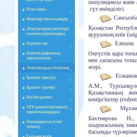
популяциясы және 
сүт өнiмдiлiгi.
Кiтап қоры
Сансызба
Мерзiмдi басылымдар
Қазақстан Республ
Электрондық шетелдік
ғылыми журналдары
ауруының киік (saig
Елешев 
Каталогтар
Библиографиялық
Оңтүстік қара топ
көрсеткiштер
мен сапасына топ
әсерi.
Электрондық кiтапхана
Есжанов
Қызмет көрсету
А.М., Турсынқу
Қызмет түрлері
Қазақстанның же
Кәсіби қызмет
кемiргiштер (rodentia
ОҒК қызметкерлерiнiң
Мұхам
жарияланымдары
Бахтиярова Н.
Халықаралық кітап
шыршасының зиянке
алмасу
басымды түрлерiме
Ғылыми жоба