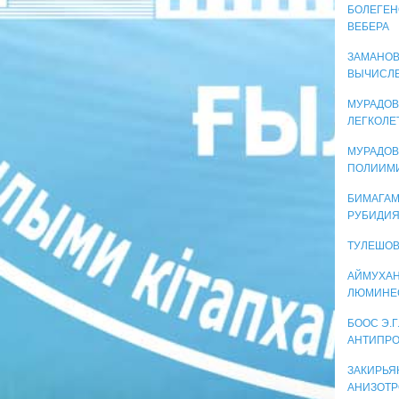
БОЛЕГЕН
ВЕБЕРА
ЗАМАНОВ
ВЫЧИСЛЕ
МУРАДОВ
ЛЕГКОЛЕ
МУРАДОВ
ПОЛИИМИ
БИМАГАМ
РУБИДИЯ
ТУЛЕШОВ
АЙМУХАНО
ЛЮМИНЕС
БООС Э.Г
АНТИПРО
ЗАКИРЬЯ
АНИЗОТР