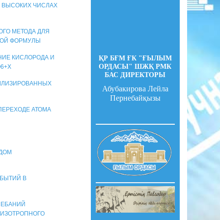
И ВЫСОКИХ ЧИСЛАХ
ВОГО МЕТОДА ДЛЯ
НОЙ ФОРМУЛЫ
НИЕ КИСЛОРОДА И
ҚР БҒМ ҒК "ҒЫЛЫМ
ОРДАСЫ" ШЖҚ РМК
6+X
БАС ДИРЕКТОРЫ
АЛЛИЗИРОВАННЫХ
Абубакирова Лейла
Пернебайқызы
ПЕРЕХОДЕ АТОМА
ОДОМ
ОБЫТИЙ В
ЛЕБАНИЙ
АНИЗОТРОПНОГО