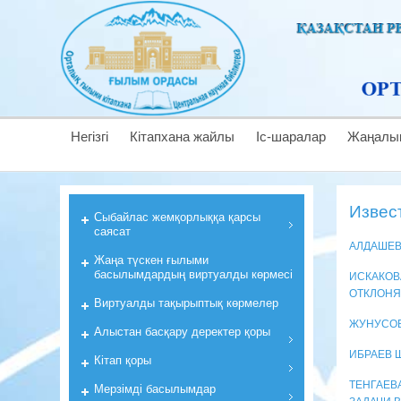
Негізгі
Кітапхана жайлы
Іс-шаралар
Жаңалы
Извес
Cыбайлас жемқорлыққа қарсы
саясат
АЛДАШЕВ
Жаңа түскен ғылыми
басылымдардың виртуалды көрмесі
ИСКАКОВ
ОТКЛОН
Виртуалды тақырыптық көрмелер
ЖУНУСОВ
Алыстан басқару деректер қоры
ИБРАЕВ 
Кiтап қоры
ТЕНГАЕВ
Мерзiмдi басылымдар