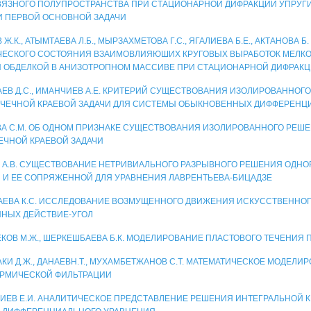
ЯЗНОГО ПОЛУПРОСТРАНСТВА ПРИ СТАЦИОНАРНОЙ ДИФРАКЦИИ УПРУГИ
 ПЕРВОЙ ОСНОВНОЙ ЗАДАЧИ
Ж.К., АТЫМТАЕВА Л.Б., МЫРЗАХМЕТОВА Г.С., ЯГАЛИЕВА Б.Е., АКТАНОВА Б
ЕСКОГО СОСТОЯНИЯ ВЗАИМОВЛИЯЮШИХ КРУГОВЫХ ВЫРАБОТОК МЕЛКО
 ОБДЕЛКОЙ В АНИЗОТРОПНОМ МАССИВЕ ПРИ СТАЦИОНАРНОЙ ДИФРАКЦ
ЕВ Д.С., ИМАНЧИЕВ А.Е. КРИТЕРИЙ СУЩЕСТВОВАНИЯ ИЗОЛИРОВАННОГ
ЧЕЧНОЙ КРАЕВОЙ ЗАДАЧИ ДЛЯ СИСТЕМЫ ОБЫКНОВЕННЫХ ДИФФЕРЕНЦ
А С.М. ОБ ОДНОМ ПРИЗНАКЕ СУЩЕСТВОВАНИЯ ИЗОЛИРОВАННОГО РЕШ
ЕЧНОЙ КРАЕВОЙ ЗАДАЧИ
 А.В. СУЩЕСТВОВАНИЕ НЕТРИВИАЛЬНОГО РАЗРЫВНОГО РЕШЕНИЯ ОДНО
 И ЕЕ СОПРЯЖЕННОЙ ДЛЯ УРАВНЕНИЯ ЛАВРЕНТЬЕВА-БИЦАДЗЕ
ЕВА К.С. ИССЛЕДОВАНИЕ ВОЗМУЩЕННОГО ДВИЖЕНИЯ ИСКУССТВЕННОГ
НЫХ ДЕЙСТВИЕ-УГОЛ
КОВ М.Ж., ШЕРКЕШБАЕВА Б.К. МОДЕЛИРОВАНИЕ ПЛАСТОВОГО ТЕЧЕНИЯ 
АКИ Д.Ж., ДАНАЕВН.Т., МУХАМБЕТЖАНОВ С.Т. МАТЕМАТИЧЕСКОЕ МОДЕЛИ
РМИЧЕСКОЙ ФИЛЬТРАЦИИ
ИЕВ Е.И. АНАЛИТИЧЕСКОЕ ПРЕДСТАВЛЕНИЕ РЕШЕНИЯ ИНТЕГРАЛЬНОЙ К