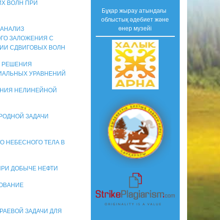
Х ВОЛН ПРИ
Бұқар жырау атындағы
облыстық әдебиет және
өнер музейі
. АНАЛИЗ
ГО ЗАЛОЖЕНИЯ С
ИИ СДВИГОВЫХ ВОЛН
О РЕШЕНИЯ
ИАЛЬНЫХ УРАВНЕНИЙ
ЕНИЯ НЕЛИНЕЙНОЙ
РОДНОЙ ЗАДАЧИ
О НЕБЕСНОГО ТЕЛА В
ПРИ ДОБЫЧЕ НЕФТИ
РОВАНИЕ
РАЕВОЙ ЗАДАЧИ ДЛЯ