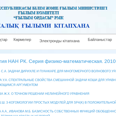
қтар
Көрмелер
Байланыстар
Электронды кітапхана
тия НАН РК. Серия физико-математическая. 2010 
 С.А. ЗАДАЧИ ДИРИХЛЕ И ПУАНКАРЕ ДЛЯ МНОГОМЕРНОГО ВОЛНОВОГО У
А У.А. СПЕКТРАЛЬНЫЕ СВОЙСТВА СМЕШАННОЙ ЗАДАЧИ КОШИ ДЛЯ УРАВ
ЯЮЩИМСЯ АРГУМЕНТОМ
А Ж.Х. О ТОЧНОМ РЕШЕНИИ НЕЛИНЕЙНОГО УРАВНЕНИЯ
Ш.Ш. 3-КОГОМОЛОГИИ ПРОСТЫХ МОДУЛЕЙ ДЛЯ SP4(K) В ПОЛОЖИТЕЛЬНО
А А.А., ИВАНОВА М.Б. БАЗИСНОСТЬ СОБСТВЕННЫХ ФУНКЦИЙ ОБОБЩЕНН