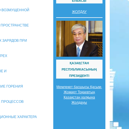
ЕЛБАСЫ
НО ВОЗМУЩЕННОЙ
ЖОЛДАУ
В ПРОСТРАНСТВЕ
Х ЗАРЯДОВ ПРИ
ТРЕХ
ҚАЗАҚСТАН
РЕСПУБЛИКАСЫНЫҢ
ЫЕ И
ПРЕЗИДЕНТІ
АНИЕ ГОРЕНИЯ
Мемлекет басшысы Қасым-
Жомарт Тоқаевтың
Қазақстан халқына
ИЕ ПРОЦЕССОВ
Жолдауы
ЦИОННЫЕ ХАРАКТЕРА