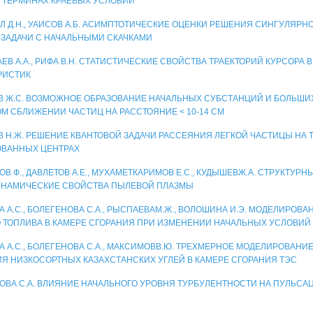
В ТЕРМИНАХ КРАЕВЫХ УСЛОВИЙ
Л Д.Н., УАИСОВ А.Б. АСИМПТОТИЧЕСКИЕ ОЦЕНКИ РЕШЕНИЯ СИНГУЛЯР
 ЗАДАЧИ С НАЧАЛЬНЫМИ СКАЧКАМИ
ЕВ А.А., РИФА В.Н. СТАТИСТИЧЕСКИЕ СВОЙСТВА ТРАЕКТОРИЙ КУРСОРА 
РИСТИК
В Ж.С. ВОЗМОЖНОЕ ОБРАЗОВАНИЕ НАЧАЛЬНЫХ СУБСТАНЦИЙ И БОЛЬШИ
М СБЛИЖЕНИИ ЧАСТИЦ НА РАССТОЯНИЕ < 10-14 СМ
В Н.Ж. РЕШЕНИЕ КВАНТОВОЙ ЗАДАЧИ РАССЕЯНИЯ ЛЕГКОЙ ЧАСТИЦЫ НА 
ВАННЫХ ЦЕНТРАХ
В Ф., ДАВЛЕТОВ А.Е., МУХАМЕТКАРИМОВ Е.С., КУДЫШЕВЖ.А. СТРУКТУРН
НАМИЧЕСКИЕ СВОЙСТВА ПЫЛЕВОЙ ПЛАЗМЫ
А А.С., БОЛЕГЕНОВА С.А., РЫСПАЕВАМ.Ж., ВОЛОШИНА И.Э. МОДЕЛИРОВ
 ТОПЛИВА В КАМЕРЕ СГОРАНИЯ ПРИ ИЗМЕНЕНИИ НАЧАЛЬНЫХ УСЛОВИЙ
А А.С., БОЛЕГЕНОВА С.А., МАКСИМОВВ.Ю. ТРЕХМЕРНОЕ МОДЕЛИРОВАН
Я НИЗКОСОРТНЫХ КАЗАХСТАНСКИХ УГЛЕЙ В КАМЕРЕ СГОРАНИЯ ТЭС
ОВА С.А. ВЛИЯНИЕ НАЧАЛЬНОГО УРОВНЯ ТУРБУЛЕНТНОСТИ НА ПУЛЬСА