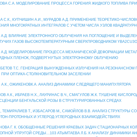
ОВА С.А. МОДЕЛИРОВАНИЕ ПРОЦЕССА ГОРЕНИЯ ЖИДКОГО ТОПЛИВА ПР
А С.К., КУПЧИШИН А.И., МУРАДОВ А.Д. ПРИМЕНЕНИЕ ТЕОРЕТИКО-ЧИСЛО
НИЯ МНОГОКРАТНЫХ ИНТЕГРАЛОВ С УЧЕТОМ ЧИСЛА УЗЛОВ КВАДРАТУР
 А.Д. ВЛИЯНИЕ ЭЛЕКТРОННОГО ОБЛУЧЕНИЯ НА ПОГЛОЩЕНИЕ И ВЫДЕЛЕ
ТУЧИХ ГАЗОВ ВЫСОКОТЕМПЕРАТУРНЫМ СВЕРХПРОВОДНИКОМ YBA2CU3O
 А.Д. МОДЕЛИРОВАНИЕ ПРОЦЕССА МЕХАНИЧЕСКОЙ ДЕФОРМАЦИИ МЕТ
ДНЫХ ПЛЕНОК, ПОДВЕРГНУТЫХ ЭЛЕКТРОННОМУ ОБЛУЧЕНИЮ
БЕТОВ Т.С. ГЕНЕРАЦИЯ ВЫНУЖДЕННЫХ ИЗЛУЧЕНИЯ НА РЕЗОНАНСНОМ 
 ПРИ ОПТИКА-СТОЛКНОВИТЕЛЬНОМ ЗАСЕЛЕНИИ
 А.К., ОЖИКЕНОВК.А. АНАЛИЗ ДИНАМИКИ СЛЕДЯЩЕГО МАНИПУЛЯТОРА
В А.К., ИБРАЕВ Н.Х., ЛАУРИНАС В.Ч., СМАГУЛОВ Ж.К. ТУШЕНИЕ КИСЛОР
ЦЕНЦИИ БЕНГАЛЬСКОЙ РОЗЫ В СТРУКТУРИРОВАННЫХ СРЕДАХ
., ТЕМИРАЛИЕВ Т., ИЗБАСАРОВ М., САМОЙЛОВ В.В. АНАЛИЗ СТРУКТУРЫ С
ТОН-ПРОТОННЫХ И УГЛЕРОД-УГЛЕРОДНЫХ ВЗАИМОДЕЙСТВИЯХ
НОВА Г. К. ОБОБЩЕННЫЕ РЕШЕНИЯ КРАЕВЫХ ЗАДАЧ СТАЦИОНАРНЫХ КО
ОПНОЙ УПРУГОЙ СРЕДЫ....103 АТЫМТАЕВА Л.Б. К АНАЛИЗУ ДИНАМИКИ 