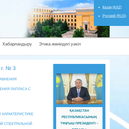
Қазақ (KAZ)
Русский (RUS)
Хабарландыру
Этика жөніндегі уәкіл
г. № 3
РАВНЕНИЯ
НЕНИЯ ЛАПЛАСА С
ҚАЗАҚСТАН
Й ХАРАКТЕРИСТИКЕ
РЕСПУБЛИКАСЫНЫҢ
ТҰҢҒЫШ ПРЕЗИДЕНТІ –
ОЙ СПЕКТРАЛЬНОЙ