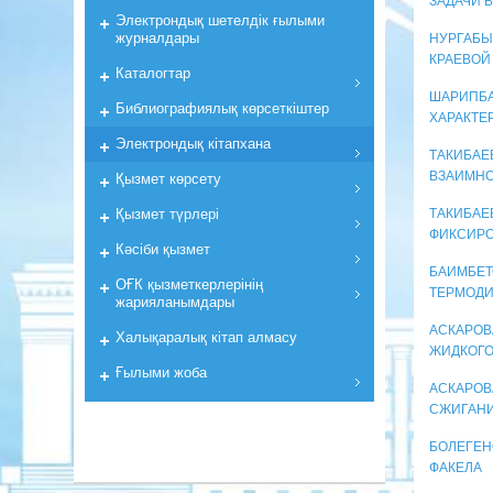
ЗАДАЧИ 
Электрондық шетелдік ғылыми
журналдары
НУРГАБЫ
КРАЕВОЙ
Каталогтар
ШАРИПБА
Библиографиялық көрсеткiштер
ХАРАКТЕ
Электрондық кiтапхана
ТАКИБАЕ
ВЗАИМНО
Қызмет көрсету
Қызмет түрлері
ТАКИБАЕ
ФИКСИРО
Кәсіби қызмет
БАИМБЕТО
ОҒК қызметкерлерiнiң
ТЕРМОДИ
жарияланымдары
АСКАРОВ
Халықаралық кітап алмасу
ЖИДКОГО
Ғылыми жоба
АСКАРОВ
СЖИГАНИ
БОЛЕГЕН
ФАКЕЛА