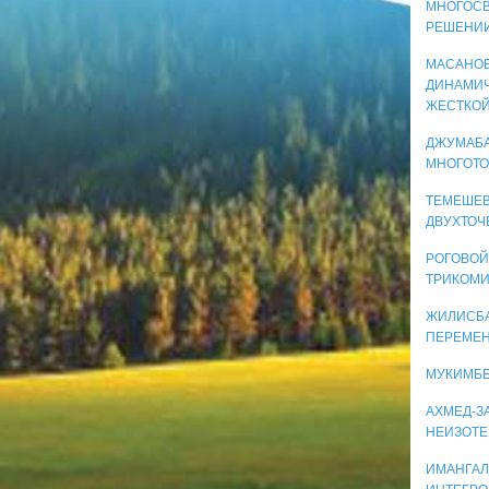
МНОГОСВ
РЕШЕНИИ
МАСАНОВ 
ДИНАМИЧ
ЖЕСТКОЙ
ДЖУМАБА
МНОГОТО
ТЕМЕШЕВ
ДВУХТОЧ
РОГОВОЙ
ТРИКОМИ
ЖИЛИСБА
ПЕРЕМЕН
МУКИМБЕ
АХМЕД-З
НЕИЗОТЕ
ИМАНГАЛ