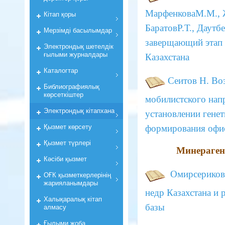
МарфенковаМ.М., Ж
Кiтап қоры
БаратовР.Т., Даутб
Мерзiмдi басылымдар
заверщающий этап 
Электрондық шетелдік
ғылыми журналдары
Казахстана
Каталогтар
Сеитов Н.
Воз
Библиографиялық
көрсеткiштер
мобилистского напр
Электрондық кiтапхана
установлении гене
Қызмет көрсету
формирования офио
Қызмет түрлері
Минераген
Кәсіби қызмет
Омирсериков
ОҒК қызметкерлерiнiң
жарияланымдары
недр Казахстана и 
Халықаралық кітап
базы
алмасу
Ғылыми жоба