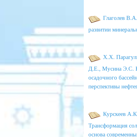
Глаголев В.А.
развитии минераль
Х.Х. Парагул
Д.Е., Мусина Э.С.
Ю
осадочного бассейн
перспективы нефте
Курскеев А.К.
Трансформация сол
основа современны