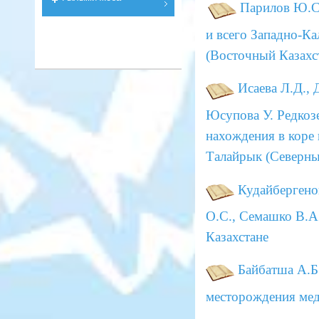
Парилов Ю.С.
и всего Западно-Ка
(Восточный Казахс
Исаева Л.Д., 
Юсупова У.
Редкоз
нахождения в коре
Талайрык (Северны
Кудайбергено
О.С., Семашко В.А
Казахстане
Байбатша А.Б.
месторождения ме