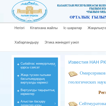
Негізгі
Кітапхана жайлы
Іс-шаралар
Жаңалықт
Хабарландыру
Этика жөніндегі уәкіл
Известия НАН РК.
Cыбайлас жемқорлыққа
қарсы саясат
Омирсериков
Жаңа түскен ғылыми
басылымдардың
геологических наук
виртуалды көрмесі
Виртуалды тақырыптық
Рег
көрмелер
Алыстан басқару
Сейтмуратова 
деректер қоры