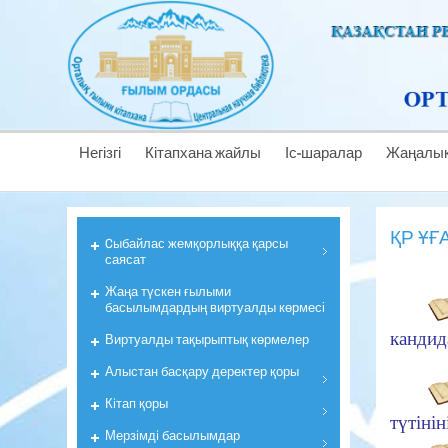
Негізгі
Кітапхана жайлы
Іс-шаралар
Жаңалық
ҚР ҰҒ
Cыбайлас жемқорлыққа қарсы
саясат
Жаңа түскен ғылыми
басылымдардың виртуалды көрмесі
кандид
Виртуалды тақырыптық көрмелер
Алыстан басқару деректер қоры
Кiтап қоры
түтіні
Мерзiмдi басылымдар