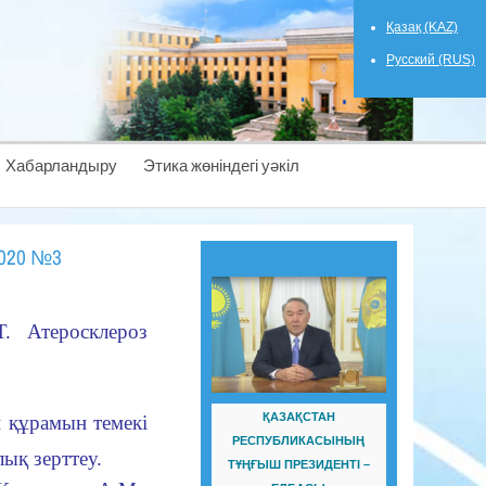
Қазақ (KAZ)
Русский (RUS)
Хабарландыру
Этика жөніндегі уәкіл
020 №3
. Атеросклероз
ҚАЗАҚСТАН
 құрамын темекi
РЕСПУБЛИКАСЫНЫҢ
ық зерттеу.
ТҰҢҒЫШ ПРЕЗИДЕНТІ –