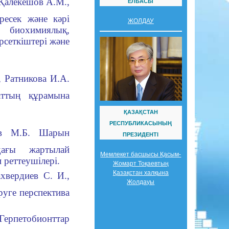
 Қалекешов А.М.,
ЕЛБАСЫ
ресек және кәрi
ЖОЛДАУ
биохимиялық,
сеткiштерi және
, Ратникова И.А.
аттың құрамына
ҚАЗАҚСТАН
РЕСПУБЛИКАСЫНЫҢ
ев М.Б. Шарын
ПРЕЗИДЕНТІ
дағы жартылай
Мемлекет басшысы Қасым-
 реттеушiлерi.
Жомарт Тоқаевтың
Қазақстан халқына
ахвердиев С. И.,
Жолдауы
руге перспектива
Герпетобионттар