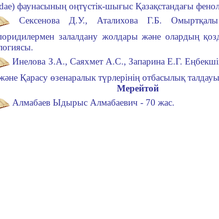
idae) фаунасының оңтүстік-шығыс Қазақстандағы фено
Сексенова Д.У., Аталихова Г.Б. Омыртқал
споридилермен залалдану жолдары және олардың қ
логиясы.
Инелова З.А., Саяхмет А.С., Запарина Е.Г. Еңбекш
және Қарасу өзенаралык түрлерiнiң отбасылық талдауы
Мерейтой
Алмабаев Ыдырыс Алмабаевич - 70 жас
.