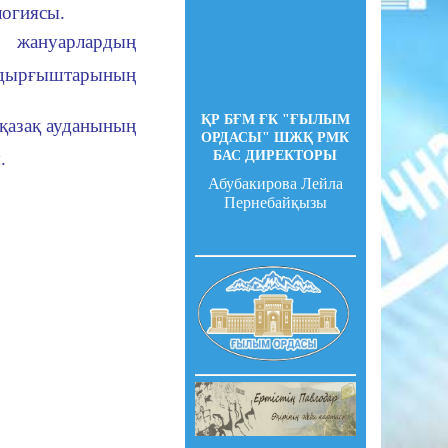
логиясы.
ы жануарлардың
оздырғыштарының
ҚР БҒМ ҒК "ҒЫЛЫМ
іқазақ ауданының
ОРДАСЫ" ШЖҚ РМК
БАС ДИРЕКТОРЫ
.
Абубакирова Лейла
Пернебайқызы