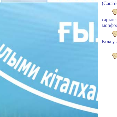
(Carab
сарко
морфо
Көксу 