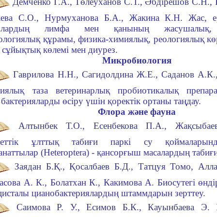
Демченко Г.А., Төлеуханов С.Т., Әбдiрешов С.Н.,
ева С.О., Нурмуханова Б.А., Жакина К.Н. Жас, е
арлардың лимфа мен қанының жасушалық, 
логиялық құрамы, физика-химиялық, реологиялық көр
 сұйықтық көлемi мен диурез.
Микробиология
Гаврилова Н.Н., Сагидолдина Ж.Е., Саданов А.К.
гиялық таза ветеринарлық пробиотикалық препар
н бактерияларды өсiру үшiн қоректік ортаны таңдау.
Флора және фауна
Алтынбек Т.О., Есенбекова П.А., Жақсыба
кеттік ұлттық табиғи паркі су қоймаларын
анаттылар (Heteroptera) - қансорғыш масалардың табиғи
Заядан Б.Қ., Қосалбаев Б.Д., Татцуя Томо, Алл
асова А. К., Болатхан К., Какимова А. Биосутегі өндi
цисталы цианобактериялардың штаммдарын зерттеу.
Саимова Р. У., Есимов Б.К., Кауынбаева Э. 