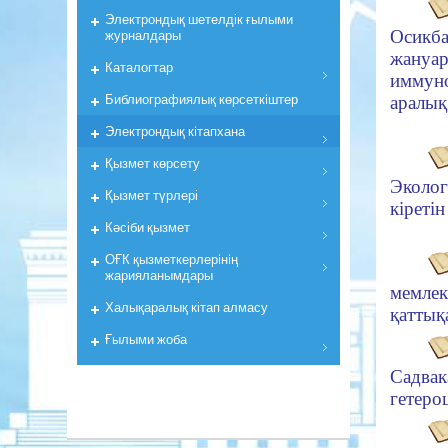
Электрондық шетелдік ғылыми
журналдары
Осикба
жану
Каталогтар
иммуно
Библиографиялық көрсеткiштер
аралық
Электрондық кiтапхана
Қызмет көрсету
Эколо
Қызмет түрлері
кiретi
Кәсіби қызмет
ОҒК қызметкерлерiнiң
жарияланымдары
мемле
Халықаралық кітап алмасу
қаттық
Ғылыми жоба
Садвак
гетеро