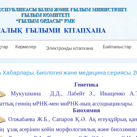
тар
Көрмелер
Байланыстар
Электронды кітапхана
А Хабарлары. Биология және медицина сериясы. 2
Генетика
Мукушкина Д.Д., Лабейт З., Иващенко А.Т
аттық геннің мРНК-мен миРНК-ның ассоциациялары.
Биохимия
Олжабаева Ж.Б., Сапаров Қ.Ә. Ақ егеуқұйрық қан
нің ұзақ әсерінен кейiн морфологиялық және биохимиял