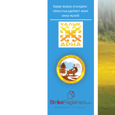
Бұқар жырау атындағы
облыстық әдебиет және
өнер музейі