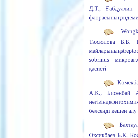
Д.Т., Ғабдуллин 
флорасының
эндеми
Wongkat
Тюсюпова Б.Б.
Қа
майларының
strept
sobrinus
микроағза
қасиеті
Көмекба
А.К., Бисенбай А.
негізінде
фитохимия
белсенді кешен алу
Бахтаул
Оксикбаев Б.К, Ко