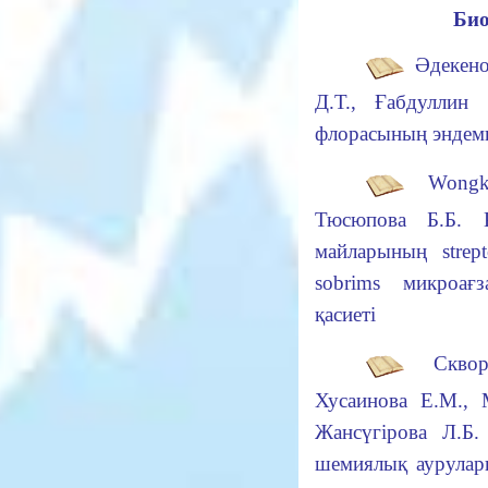
Би
Әдекено
Д.Т., Ғабдуллин 
флорасының
эндем
Wongkat
Тюсюпова Б.Б.
Қа
майларының
strep
sobrims
микроағза
қасиеті
Скворц
Хусаинова Е.М., 
Жансүгірова Л.Б
шемиялық аурулар