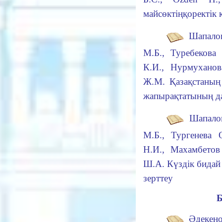
майсөктің
қоректік
Шапалов
М.Б., Туребекова 
К.И., Нурмуханов
Ж.М.
Қазақстаның
жапырақ
татының д
Шапалов
М.Б., Тургенева 
Н.И., Махамбетов
Ш.А.
Күздік бидай 
зерттеу
Әдекено