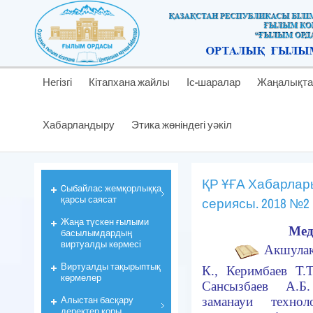
Негізгі
Кітапхана жайлы
Іс-шаралар
Жаңалықта
Хабарландыру
Этика жөніндегі уәкіл
ҚР ҰҒА Хабарлар
Cыбайлас жемқорлыққа
қарсы саясат
сериясы. 2018 №2
Жаңа түскен ғылыми
Ме
басылымдардың
виртуалды көрмесі
Акшулако
Виртуалды тақырыптық
К.,
Керимбаев
Т.
көрмелер
Сансызбаев А.
Алыстан басқару
заманауи техн
деректер қоры