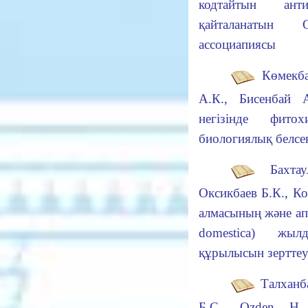
кодтайтын
ан
қайталанатын 
ассоциапиясы
Көмекба
А.К., Бисенбай А
негізінде
фито
биологиялық белсе
Бахтау
Оксикбаев Б.К., Ко
алмас
ының
ж
ә
не а
domestica) жыл
құрылысын зертте
Талханба
Б.С., Ozden Н.,