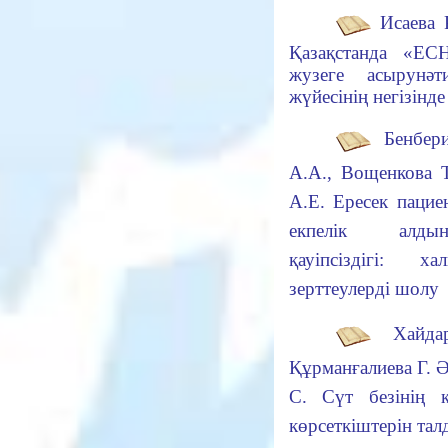
Исаева Р
Қазақстанда «EC
жузеге асыру
нәт
жүйесінің негізінде
Бенбери
А.А., Вощенкова Т
А.Е.
Ересек пацие
екпелік алд
қауіпсіздігі:
ха
зерттеулерді шолу
Хайдар
Құрманғалиева Г. Ә
С.
Сүт безінің қ
көрсеткіштерін тал