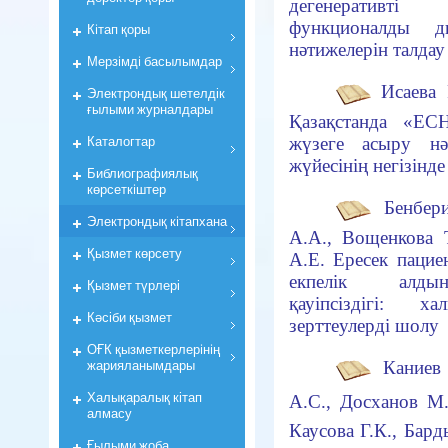
дегенеративт
функционалды
д
Кiтап қоры
нәтижелерін талдау
Мерзiмдi басылымдар
Исаева 
Электрондық шетелдік
ғылыми журналдары
Қазақстанда
«
EC
Каталогтар
жүзеге асыру
н
жүйесінің негізінде
Библиографиялық
көрсеткiштер
Бенбери
Электрондық кiтапхана
А.А., Вощенкова 
Қызмет көрсету
А.Е.
Ересек пацие
екпелік алд
Қызмет түрлері
қауіпсіздігі:
ха
Кәсіби қызмет
зерттеулерді шолу
ОҒК қызметкерлерiнiң
жарияланымдары
Каниев 
Халықаралық кітап
А.С., Досханов М.
алмасу
Каусова Г.К., Бард
Ғылыми жоба