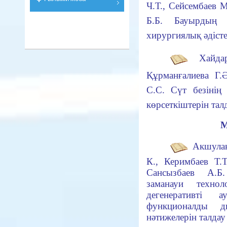
Ч.Т., Сейсембаев 
Б.Б.
Бауырдың г
хирургиялық әдісте
Хайдар
Құрманғалиева Г.
С.С.
Сүт безінің 
көрсеткіштерін тал
М
Акшулак
К., Керимбаев Т.Т
Сансызбаев А.
заманауи техно
дегенеративті
функционалды д
нәтижелерін талдау