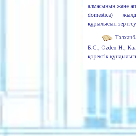
алмас
ының
ж
ә
не а
domestica) жыл
құрылысын зертге
Талханба
Б.С., Ozden Н., Ка
қоректік құндылығ