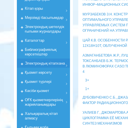
ИНФОР¬МАЦИОННЫХ СИ
Кiтап қоры
МУРЗАБЕКОВ З.Н. КОНСТ
Мерзiмдi басылымдар
ОПТИМАЛЬНОГО УПРАВЛ
УПРАВЛЯЕМЫХ СИСТЕМ П
Электрондық шетелдік
ғылыми журналдары
ОГРАНИЧЕНИЙ НА УПРАВ
Каталогтар
ЦАЙ К.В. ОСОБЕННОСТИ
12Х18Н10Т, ОБЛУЧЕННОЙ Д
Библиографиялық
көрсеткiштер
АЗМАГАНБЕТОВА Ж.Р., ЛУЩ
ТОКСАНБАЕВ Б.Ж. ТЕРМ
Электрондық кiтапхана
В ЛЮМИНОФОРАХ CASO
:T
Қызмет көрсету
4
3+
Қызмет түрлері
1+
Кәсіби қызмет
ДУБОВИЧЕНКО С.Б., ДЖА
ОҒК қызметкерлерiнiң
ФАКТОР РАДИАЦИОННОГО 
жарияланымдары
УАЛИЕВ Г., ДЖОМАРТОВА
Халықаралық кітап
алмасу
ЦИКЛОГРАММА ЕЁ МЕХАН
СИНТЕЗ МЕХАНИЗМОВ
Ғылыми жоба