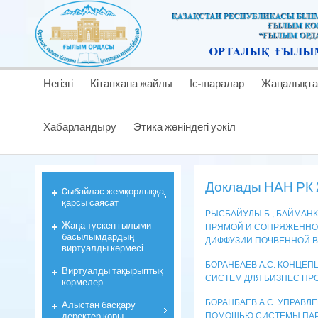
Негізгі
Кітапхана жайлы
Іс-шаралар
Жаңалықта
Хабарландыру
Этика жөніндегі уәкіл
Доклады НАН РК 2
Cыбайлас жемқорлыққа
қарсы саясат
РЫСБАЙУЛЫ Б., БАЙМАНК
Жаңа түскен ғылыми
ПРЯМОЙ И СОПРЯЖЕННО
басылымдардың
ДИФФУЗИИ ПОЧВЕННОЙ 
виртуалды көрмесі
БОРАНБАЕВ А.С. КОНЦЕ
Виртуалды тақырыптық
СИСТЕМ ДЛЯ БИЗНЕС ПР
көрмелер
БОРАНБАЕВ А.С. УПРАВ
Алыстан басқару
деректер қоры
ПОМОЩЬЮ СИСТЕМЫ ПАР