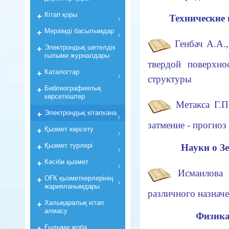
Кiтап қоры
Технические 
Мерзiмдi басылымдар
Генбач А.А.
Электрондық шетелдік
ғылыми журналдары
твердой поверхно
Каталогтар
структуры
Библиографиялық
көрсеткiштер
Метакса Г.П
Электрондық кiтапхана
затмение - прогно
Қызмет көрсету
Қызмет түрлері
Науки о З
Кәсіби қызмет
Исмаилова 
ОҒК қызметкерлерiнiң
жарияланымдары
различного назначе
Халықаралық кітап
алмасу
Физика
Ғылыми жоба