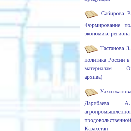
Сабирова Р
Формирование по
экономике реги
Тастанова З
политика России в
материалам Оре
архива)
Уахитжанова
Дарибаева А.
агропромышле
продовольствен
Казахстан