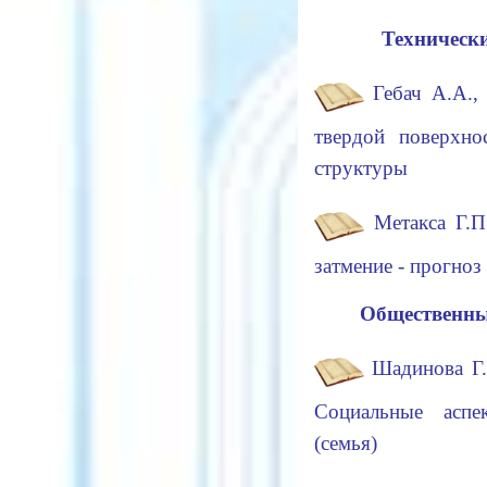
Технически
Гебач А.А.,
твердой поверхно
структуры
Метакса Г.П
затмение - прогн
Общественные
Шадинова Г.
Социальные асп
(семья)