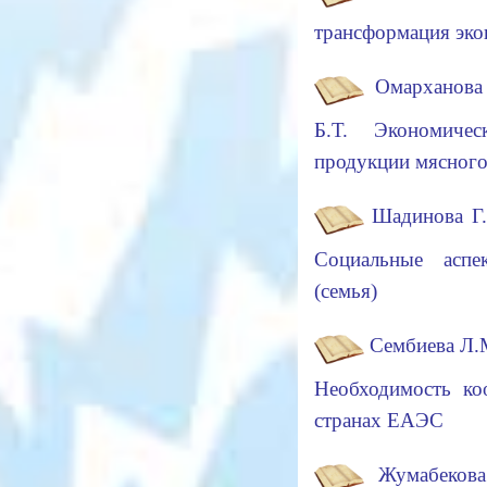
трансформация э
Омарханова
Б.Т. Экономичес
продукции мясног
Шадинова Г.
Социальные асп
(семья)
Сембиева Л.М
Необходимость ко
странах ЕАЭС
Жумабекова