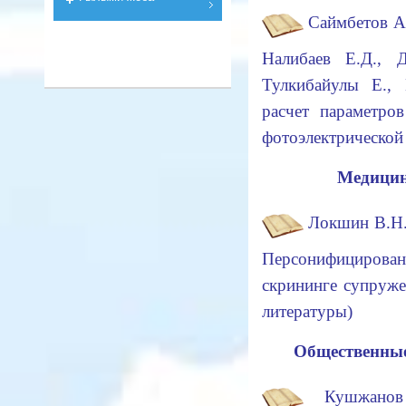
Саймбетов А.
Налибаев Е.Д., Д
Тулкибайулы Е.,
расчет параметро
фотоэлектрическо
Медицин
Локшин В.Н.,
Персонифициров
скрининге супруж
литературы)
Общественные
Кушжанов 