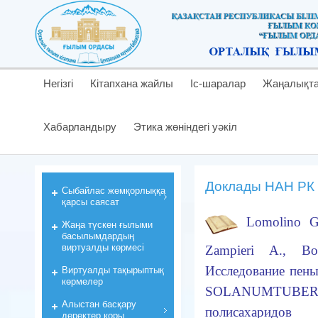
Негізгі
Кітапхана жайлы
Іс-шаралар
Жаңалықт
Хабарландыру
Этика жөніндегі уәкіл
Доклады НАН РК 
Cыбайлас жемқорлыққа
қарсы саясат
Lomolino G
Жаңа түскен ғылыми
басылымдардың
виртуалды көрмесі
Zampieri А., Bo
Исследование пены
Виртуалды тақырыптық
көрмелер
SOLANUMTUBEROSU
Алыстан басқару
полисахаридов
деректер қоры