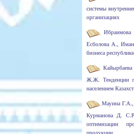
системы внутренне
организациях
Ибраимова С
Есболова А., Иман
бизнеса республи
Кайырбаева 
Ж.Ж. Тенденции п
населением Казахст
Мауина Г.А.,
Курманова Д. С.Р
оптимизации пр
продукции