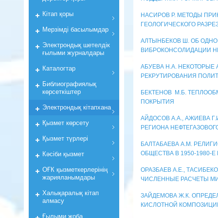
Кiтап қоры
НАСИРОВ Р. МЕТОДЫ ПР
ГЕОЛОГИЧЕСКОГО РАЗРЕ
Мерзiмдi басылымдар
АЛТЫНБЕКОВ Ш. ОБ ОДНО
Электрондық шетелдік
ВИБРОКОНСОЛИДАЦИИ Н
ғылыми журналдары
АБУЕВА Н.А. НЕКОТОРЫ
Каталогтар
РЕКРУТИРОВАНИЯ ПОЛИ
Библиографиялық
көрсеткiштер
БЕКТЕНОВ М.Б. ТЕПЛОО
ПОКРЫТИЯ
Электрондық кiтапхана
АЙДОСОВ А.А., АЖИЕВА 
Қызмет көрсету
РЕГИОНА НЕФТЕГАЗОВО
Қызмет түрлері
БАЛТАБАЕВА А.М. РЕЛИ
ОБЩЕСТВА В 1950-1980-Е
Кәсіби қызмет
ОҒК қызметкерлерiнiң
ОРАЗБАЕВ А.Е., ТАСИБЕКО
жарияланымдары
ЧИСЛЕННЫЕ РАСЧЕТЫ МИГ
Халықаралық кітап
ЗАЙДЕМОВА Ж.К. ОПРЕДЕ
алмасу
КИСЛОТНОЙ КОМПОЗИЦИИ
Ғылыми жоба