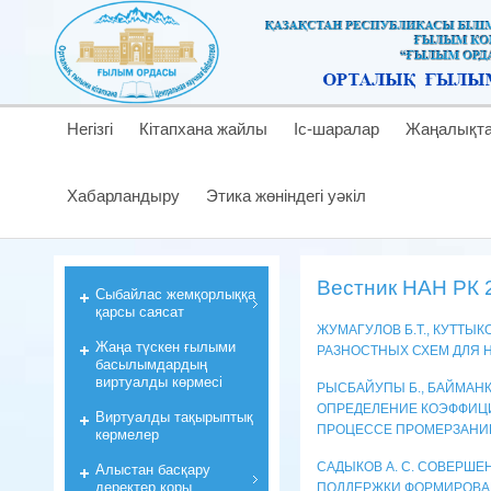
Негізгі
Кітапхана жайлы
Іс-шаралар
Жаңалықт
Хабарландыру
Этика жөніндегі уәкіл
Вестник НАН РК 2
Cыбайлас жемқорлыққа
қарсы саясат
ЖУМАГУЛОВ Б.Т., КУТТЫК
Жаңа түскен ғылыми
РАЗНОСТНЫХ СХЕМ ДЛЯ 
басылымдардың
виртуалды көрмесі
РЫСБАЙУПЫ Б., БАЙМАНК
ОПРЕДЕЛЕНИЕ КОЭФФИЦИ
Виртуалды тақырыптық
ПРОЦЕССЕ ПРОМЕРЗАНИ
көрмелер
САДЫКОВ А. С. СОВЕРШ
Алыстан басқару
деректер қоры
ПОДДЕРЖКИ ФОРМИРОВАН