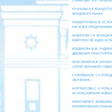
САБЫРОВА М.Е. ПРОБЛЕ
КУЧУКОВА А.В. КОНЦЕП
ФОНДОВОГО РЫНКА
РАХМЕПТУЛИНА Ж. ИСТО
РИСКОВ В ПРЕДПРИНИМА
КАЗБЕКОВА Г.Н. ФУНКЦ
КОМПЛЕКСОВ ЗАДАЧ АСУМ
КОБДИКОВА Ш.М., УНДИБ
ДВИЖЕНИЯ ТРАНСПОРТНО
ЖАКСИБАЕВ М.Ж. КАТАЛ
СЕРОЙ ЗЕРНОВОЙ СОВКИ
СУЛЕЙМЕНОВ Т. К ОПРЕ
ОБУЧЕНИЯ»
НУРПЕИСОВА С. А. РОЛЬ
ИСПОЛЬЗОВАНИИ НОВЫХ
ИБРАГИМОВ Р., ЖАЙЫЛМ
ФОРМИРОВАНИЯ ПОЗНАВ