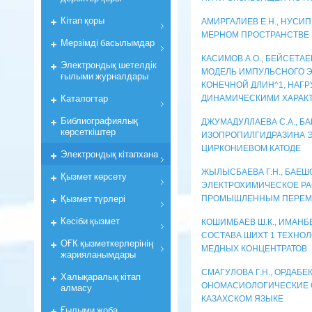
Кiтап қоры
АМИРГАЛИЕВ Е.Н., НУСИП
МЕРНОМ ПРОСТРАНСТВЕ 
Мерзiмдi басылымдар
КАСИМОВ А.О., БЕЙСЕТАЕ
Электрондық шетелдік
МОДЕЛЬ ИМПУЛЬСНОГО Э
ғылыми журналдары
КОНЕЧНОЙ ДЛИН^1, НАГ
Каталогтар
ДИНАМИЧЕСКИМИ ХАРАК
Библиографиялық
ДЖУМАДУЛЛАЕВА С.А., БА
көрсеткiштер
ИЗОПРОПИЛГИДРАЗИНА 
ЦИРКОНИЕВОМ КАТОДЕ
Электрондық кiтапхана
ЖЫЛЫСБАЕВА Г.Н., БАЕШОВ
Қызмет көрсету
ЭЛЕКТРОХИМИЧЕСКОЕ РА
Қызмет түрлері
ПРОМЫШЛЕННЫМ ПЕРЕМ
Кәсіби қызмет
КОШИМБАЕВ Ш.К., ИМАНБ
СОСТАВА ШИХТ 1 ТЕХНО
ОҒК қызметкерлерiнiң
МЕДНЫХ КОНЦЕНТРАТОВ
жарияланымдары
СМАГУЛОВА Г.Н., ОРДАБЕКО
Халықаралық кітап
ОНОМАСИОЛОГИЧЕСКИЕ 
алмасу
КАЗАХСКОМ ЯЗЫКЕ
Ғылыми жоба