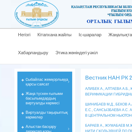
Негізгі
Кітапхана жайлы
Іс-шаралар
Жаңалықта
Хабарландыру
Этика жөніндегі уәкіл
Вестник НАН РК 20
Cыбайлас жемқорлыққа
қарсы саясат
АЛИБЕК А., АЛТАЕВА А.Б
Жаңа түскен ғылыми
ВЕРИФИКАЦИИ ГИБРИДН
басылымдардың
виртуалды көрмесі
ШИНИБАЕВ М.Д., БЕКОВ А.
Е.С., САНСЫЗБАЕВА А.С.
Виртуалды тақырыптық
В ЦЕНТРАЛЬНОМ НЬЮТОН
көрмелер
БАРАЕВ А., ЖУМАБАЕВ М.
Алыстан басқару
деректер қоры
НИТИ СКОЛЬЗЯЩЕЙ ПО П