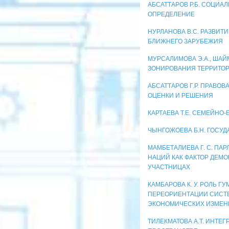
АБСАТТАРОВ Р.Б. СОЦИА
ОПРЕДЕЛЕНИЕ
НУРЛАНОВА В.С. РАЗВИТ
БЛИЖНЕГО ЗАРУБЕЖИЯ
МУРСАЛИМОВА Э.А., ШАЙ
ЗОНИРОВАНИЯ ТЕРРИТОР
АБСАТТАРОВ Г.Р. ПРАВОВ
ОЦЕНКИ И РЕШЕНИЯ
КАРТАЕВА Т.Е. СЕМЕЙНО
ЧЫНГОЖОЕВА Б.Н. ГОСУ
МАМБЕТАЛИЕВА Г. С. П
НАЦИЙ КАК ФАКТОР ДЕМО
УЧАСТНИЦАХ
КАМБАРОВА К. У. РОЛЬ 
ПЕРЕОРИЕНТАЦИИ СИСТ
ЭКОНОМИЧЕСКИХ ИЗМЕН
ТИЛЕКМАТОВА А.Т. ИНТ