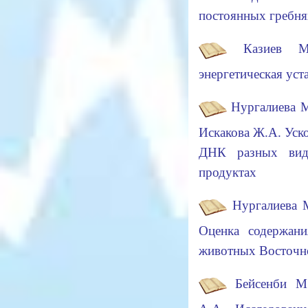
постоянных гре
Казиев М
энергетическая уст
Нургалиева М
Искакова Ж.А. Уск
ДНК разных вид
продуктах
Нургалиева М
Оценка содержан
животных Восточ
Бейсенби М.