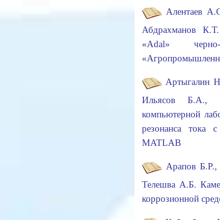
Алентаев А.С
Абдрахманов К.Т.
«Аdal» черн
«Агропромышленна
Артыгалин Н.
Ильясов Б.А., 
компьютерной лаб
резонанса тока с
MATLAB
Арапов Б.Р.,
Телешва А.Б. Каме
коррозионной сред