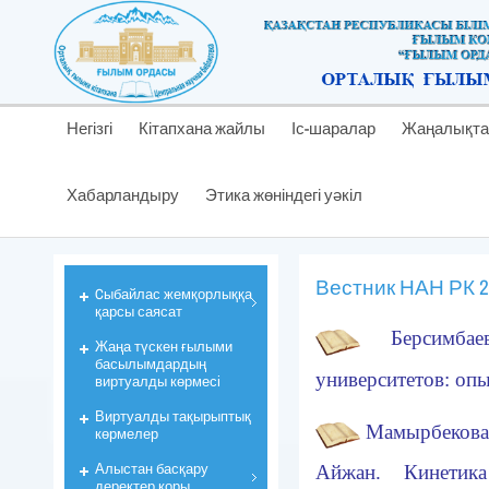
Негізгі
Кітапхана жайлы
Іс-шаралар
Жаңалықта
Хабарландыру
Этика жөніндегі уәкіл
Вестник НАН РК 20
Cыбайлас жемқорлыққа
қарсы саясат
Берсимбае
Жаңа түскен ғылыми
басылымдардың
университетов: оп
виртуалды көрмесі
Виртуалды тақырыптық
Мамырбекова
көрмелер
Алыстан басқару
Айжан. Кинетика
деректер қоры