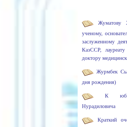
Жуматову 
ученому, основат
заслуженному дея
КазССР, лауреату
доктору медицинск
Журмбек Сы
дня рождения)
К юби
Нурадиловича
Краткий оч