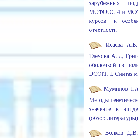
зарубежных под
МСФООС 4 и МСФО
курсов" и особе
отчетности
Исаева А.Б
Тлеуова А.Б., Гри
оболочкой из пол
DCOIT. I. Синтез 
Муминов Т.А.
Методы генетическ
значение в эпид
(обзор литератур
Волков Д.В.,