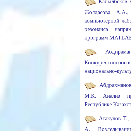
Кабылбеков К
Жолдасова А.А.,
компьютерной лаб
резонанса напря
программ MATLA
Абдирам
Конкурентноспособ
национально-куль
Абдрахманов
М.К. Анализ пр
Республике Казахс
Атакулов Т.,
А. Возделыван