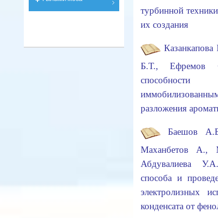
турбинной техники
их создания
Казанкапова 
Б.Т., Ефремов 
способности
иммобилизован
разложения арома
Баешов А.Б
Маханбетов А., 
Абдувалиева У.А
способа и прове
электролизных ис
конденсата от фено