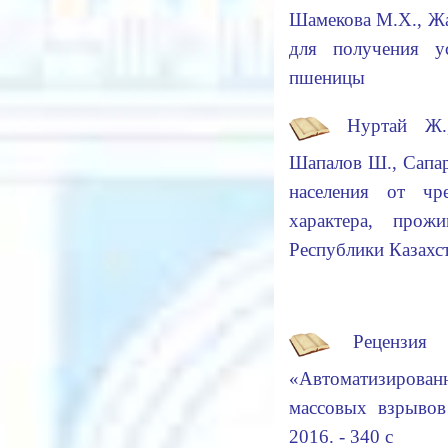
Шамекова М.Х., Ж
для получения у
пшеницы
Нуртай Ж.
Шапалов Ш., Сапар
населения от чр
характера, про
Республики Казах
Рецензия
«Автоматизирован
массовых взрывов
2016. - 340 с