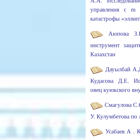
А.А. Исследовани
управления с m 
катастрофы «эллип
Аюпова З.
инструмент защит
Казахстан
Дауылбай А.Д
Кудасова Д.Е. Ис
овец куюкского в
Смагулова С.
У. Кулумбетова по 
Усабаев А . 