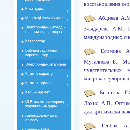
восстановления се
Кiтап қоры
Абдиева А.М
Мерзiмдi басылымдар
Электрондық шетелдік
Злыдарева А.М. П
ғылыми журналдары
международных сис
Каталогтар
Библиографиялық
Есимова А
көрсеткiштер
Муталиева Б., Ма
Электрондық кiтапхана
чувствительных 
Қызмет көрсету
микрокапсулирова
Қызмет түрлері
Кәсіби қызмет
Бекетова Г.
ОҒК қызметкерлерiнiң
Лахно А.В. Оптим
жарияланымдары
для критически в
Халықаралық кітап
алмасу
Генбач А.А
Ғылыми жоба