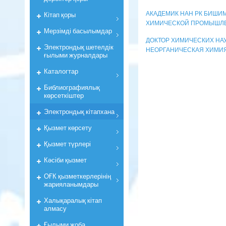
Кiтап қоры
АКАДЕМИК HAH РК БИШИМ
ХИМИЧЕСКОЙ ПРОМЫШЛ
Мерзiмдi басылымдар
ДОКТОР ХИМИЧЕСКИХ НАУ
Электрондық шетелдік
НЕОРГАНИЧЕСКАЯ ХИМИЯ
ғылыми журналдары
Каталогтар
Библиографиялық
көрсеткiштер
Электрондық кiтапхана
Қызмет көрсету
Қызмет түрлері
Кәсіби қызмет
ОҒК қызметкерлерiнiң
жарияланымдары
Халықаралық кітап
алмасу
Ғылыми жоба