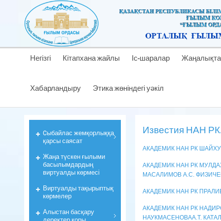
Негізгі
Кітапхана жайлы
Іс-шаралар
Жаңалықта
Хабарландыру
Этика жөніндегі уәкіл
Известия НАН РК.
Cыбайлас жемқорлыққа
қарсы саясат
АКАДЕМИК HAH РК ШАЙХУ
Жаңа түскен ғылыми
басылымдардың
АКАДЕМИК HAH РК МУЛДА
виртуалды көрмесі
МАСАЛИМОВ A.C. ФИЗИЧ
Виртуалды тақырыптық
АКАДЕМИК НАН РК ПРАЛИ
көрмелер
АКАДЕМИК HAH РК НАДИР
Алыстан басқару
НАУКМАСЕНОВАA.T. КАТА
деректер қоры