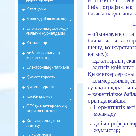
ИНТЕРНЕТ ресурс
библиографиялық
Кiтап қоры
базасы пайдаланыл
Мерзiмдi басылымдар
Н
Электрондық шетелдік
ғылыми журналдары
– ойын-сауық сипа
байланысты тапсыр
Каталогтар
шешу, конкурстарға
Библиографиялық
қатысу);
көрсеткiштер
– құжаттардың скан
– әдепсіз қойылған
Электрондық кiтапхана
Қызметкерлер оны 
Қызмет көрсету
– коммерциялық си
Қызмет түрлері
сұрақтар қарастыр
– қажеттілікке бай
Кәсіби қызмет
орындалмайды:
ОҒК қызметкерлерiнiң
Нормативтік акт
жарияланымдары
мәлімдеу;
Халықаралық кітап
дайын рефератта
алмасу
жұмыстар;
Ғылыми жоба