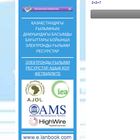
2+2=?
ҚАЗАҚСТАНДАҒЫ
ҒЫЛЫМНЫҢ
ДАМУЫНДАҒЫ БАСЫМДЫ
БАҒЫТТАРЫ БОЙЫНША
ЭЛЕКТРОНДЫ ҒЫЛЫМИ
РЕСУРСТАР
ЭЛЕКТРОНДЫ ҒЫЛЫМИ
РЕСУРСТАР АШЫҚ ҚОЛ
ЖЕТІМДІЛІКТЕ