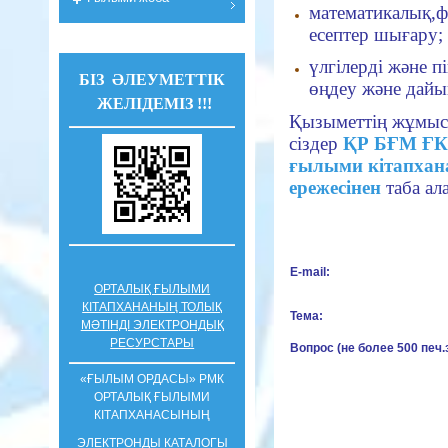
математикалық,ф
есептер шығару;
үлгілерді және 
БІЗ ӘЛЕУМЕТТІК
өңдеу және дайы
ЖЕЛІДЕМІЗ !!!
Қызыметтің жұмыс
сіздер
ҚР БҒМ ҒК
ғылыми кітапха
ережесінен
таба ал
E-mail:
ОРТАЛЫҚ ҒЫЛЫМИ
КІТАПХАНАНЫҢ ТОЛЫҚ
Тема:
МӘТІНДІ ЭЛЕКТРОНДЫҚ
РЕСУРСТАРЫ
Вопрос (не более 500 печ.
«ҒЫЛЫМ ОРДАСЫ» РМК
ОРТАЛЫҚ ҒЫЛЫМИ
КIТАПХАНАСЫНЫҢ
ЭЛЕКТРОНДЫ КАТАЛОГЫ