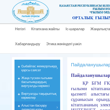
Негізгі
Кітапхана жайлы
Іс-шаралар
Жаңалықта
Хабарландыру
Этика жөніндегі уәкіл
Пайдаланушыларғ
Cыбайлас жемқорлыққа
қарсы саясат
Пайдаланушыларғ
Жаңа түскен ғылыми
басылымдардың
ҚР БҒМ ҒК
виртуалды көрмесі
ғылыми кітапхан
Виртуалды тақырыптық
қызметі алыстағ
көрмелер
сұранысын орынд
кітапхананың элек
Алыстан басқару
деректер қоры