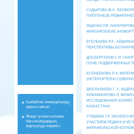
САДЫРОВА Ж.А.. БЕНБЕРИ
ПАТОГЕНЕЗЕ РЕВМАТИЧЕ
ЯЩЕНКО Р.В. АННОТИРО
MARGARODIDAE (HOMOPTE
ЕГЕУБАЕВА Р.А., АЙДАРБ
ПЕРСПЕКТИВЫ БОТАНИЧЕ
ДОСБЕРГЕНОВ С.И. ГАЛ
ПОЧВ, ПОДВЕРЖЕННЫХ ТЕ
ЕСЕНБЕКОВА П.А. МАТЕ
(HETEROPTERA) СЕВЕРН
ДЮСКАЛИЕВА Г. У., АБДРА
КОЖАМЖАРОВА Л. ФИЗИО
ИССЛЕДОВАНИЯ ХОЗЯЙС
Cыбайлас жемқорлыққа
қарсы саясат
КАЗАХСТАНА
Жаңа түскен ғылыми
УТЯШЕВА Т.Р. ЭКОЛОГО-
басылымдардың
УЧАСТИЕМ РЕДКИХ И И
виртуалды көрмесі
МАРКАКОЛЬСКОЙ КОТЛО