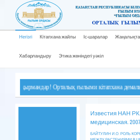
Негізгі
Кітапхана жайлы
Іс-шаралар
Жаңалықта
Хабарландыру
Этика жөніндегі уәкіл
оқырмандар! Орталық ғылыми кітапхана демалыс және ме
Известия НАН РК.
медицинская. 2007
БАЙТУЛИН И.О. РОЛЬ К
МЕЖДУ РАСТЕНИЯМИ В Ц