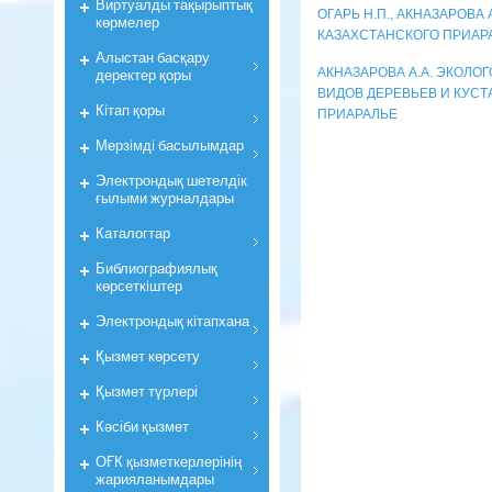
Виртуалды тақырыптық
ОГАРЬ Н.П., АКНАЗАРОВА
көрмелер
КАЗАХСТАНСКОГО ПРИАР
Алыстан басқару
АКНАЗАРОВА А.А. ЭКОЛ
деректер қоры
ВИДОВ ДЕРЕВЬЕВ И КУСТ
Кiтап қоры
ПРИАРАЛЬЕ
Мерзiмдi басылымдар
Электрондық шетелдік
ғылыми журналдары
Каталогтар
Библиографиялық
көрсеткiштер
Электрондық кiтапхана
Қызмет көрсету
Қызмет түрлері
Кәсіби қызмет
ОҒК қызметкерлерiнiң
жарияланымдары