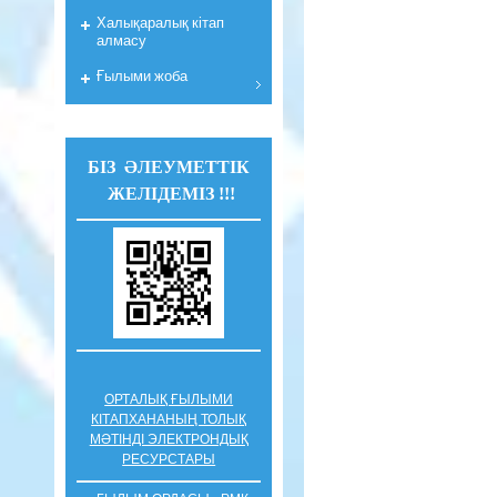
Халықаралық кітап
алмасу
Ғылыми жоба
БІЗ ӘЛЕУМЕТТІК
ЖЕЛІДЕМІЗ !!!
ОРТАЛЫҚ ҒЫЛЫМИ
КІТАПХАНАНЫҢ ТОЛЫҚ
МӘТІНДІ ЭЛЕКТРОНДЫҚ
РЕСУРСТАРЫ