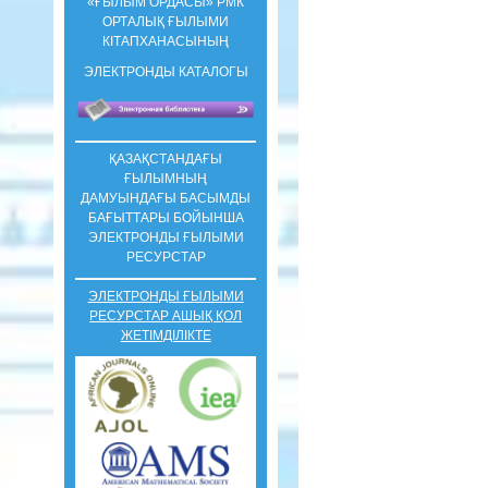
«ҒЫЛЫМ ОРДАСЫ» РМК
ОРТАЛЫҚ ҒЫЛЫМИ
КIТАПХАНАСЫНЫҢ
ЭЛЕКТРОНДЫ КАТАЛОГЫ
ҚАЗАҚСТАНДАҒЫ
ҒЫЛЫМНЫҢ
ДАМУЫНДАҒЫ БАСЫМДЫ
БАҒЫТТАРЫ БОЙЫНША
ЭЛЕКТРОНДЫ ҒЫЛЫМИ
РЕСУРСТАР
ЭЛЕКТРОНДЫ ҒЫЛЫМИ
РЕСУРСТАР АШЫҚ ҚОЛ
ЖЕТІМДІЛІКТЕ