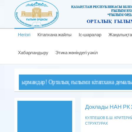
Негізгі
Кітапхана жайлы
Іс-шаралар
Жаңалықта
Хабарландыру
Этика жөніндегі уәкіл
қырмандар! Орталық ғылыми кітапхана демалыс және мер
Доклады НАН РК 2
КУЛПЕШОВ Б.Ш. КРИТЕР
СТРУКТУРАХ