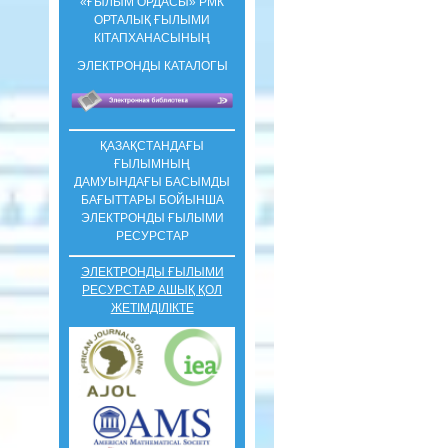
«ҒЫЛЫМ ОРДАСЫ» РМК
ОРТАЛЫҚ ҒЫЛЫМИ
КIТАПХАНАСЫНЫҢ
ЭЛЕКТРОНДЫ КАТАЛОГЫ
ҚАЗАҚСТАНДАҒЫ
ҒЫЛЫМНЫҢ
ДАМУЫНДАҒЫ БАСЫМДЫ
БАҒЫТТАРЫ БОЙЫНША
ЭЛЕКТРОНДЫ ҒЫЛЫМИ
РЕСУРСТАР
ЭЛЕКТРОНДЫ ҒЫЛЫМИ
РЕСУРСТАР АШЫҚ ҚОЛ
ЖЕТІМДІЛІКТЕ