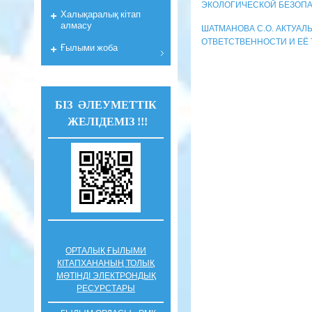
ЭКОЛОГИЧЕСКОЙ БЕЗОП
Халықаралық кітап
алмасу
ШАТМАНОВА С.О. АКТУА
ОТВЕТСТВЕННОСТИ И ЕЁ 
Ғылыми жоба
БІЗ ӘЛЕУМЕТТІК
ЖЕЛІДЕМІЗ !!!
ОРТАЛЫҚ ҒЫЛЫМИ
КІТАПХАНАНЫҢ ТОЛЫҚ
МӘТІНДІ ЭЛЕКТРОНДЫҚ
РЕСУРСТАРЫ