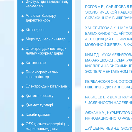
Виртуалды тақырыптық
көрмелер
РОГОВ А.Е., САБИРОВА Л
ЭКОЛОГИЧЕСКОЙ НАДЕЖ
Алыстан басқару
СКВАЖИННОМ ВЫЩЕЛАЧ
деректер қоры
ХАНСЕИТОВА А.К., НИГМАТО
Кiтап қоры
БАЛМУХАНОВ Т.С., АЙТХ
Мерзiмдi басылымдар
АССОЦИАЦИЙ ПОЛИМОРФИ
МОЛОЧНОЙ ЖЕЛЕЗЫ В КА
Электрондық шетелдік
ғылыми журналдары
КИМ Т.Д., МУХАМЕДЬЯРОВА 
МАКАРУШКО С.Г., СМАГУЛ
Каталогтар
КИСЛОТЫ НА БИОХИМИЧЕ
Библиографиялық
ЭКСПЕРИМЕНТАЛЬНОМ Г
көрсеткiштер
КЕРШАНСКАЯ О.И. ФОТО
Электрондық кiтапхана
ПШЕНИЦЫ ДЛЯ ИННОВАЦИ
Қызмет көрсету
РАКИШЕВ Б.Р. ДЕМОГРАФ
ЧИСЛЕННОСТИ НАСЕЛЕН
Қызмет түрлері
ӘЛЖАН Қ.Ұ., НҰРМҰРАТО
Кәсіби қызмет
ИННОВАЦИОННОГО РАЗВ
ОҒК қызметкерлерiнiң
жарияланымдары
ДУЙШЕНАЛИЕВ Ч.Д. ЭКОЛ