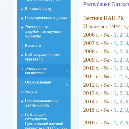
Республики Казахс
Книжный фонд
Периодические издания
Вестник НАН РК
Издается с 1944 год
Электронные
зарубежные научные
2006 г. - № -
1
,
2,
3
журналы
2007 г. - № -
1,
2,
3
Каталоги
2008 г. - № -
1,
2,
3
Библиографические
указатели
2009 г. - № -
1
,
2
,
3
2010 г. - № -
1
,
2
,
3
Электронная
библиотека
2011 г. - № -
1
,
2
,
3
Обслуживание
2012 г. - № -
1
,
2
,
3
Услуги
2013 г. - № -
1
,
2
,
3
Профессиональная
2014 г. - № -
1
,
2
,
3
деятельность
2015 г. - № -
1
,
2
,
3
Публикации
сотрудников
2016 г. - № -
1
,
2
,
3
Центральной научной
библиотеки РГП "Ғылым