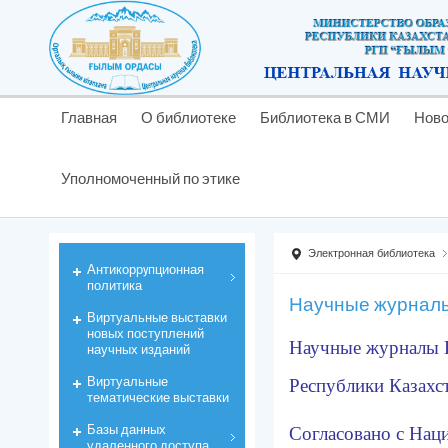
Главная
О библиотеке
Библиотека в СМИ
Ново
Уполномоченный по этике
Электронная библиотека
Антикоррyпционная
политика
Научные журнал
Виртуальные выставки
новых поступлений
Научные журналы 
научных изданий
Виртуальные
Республики Казахст
тематические выставки
Базы данных
Согласовано с Нац
удаленного доступа