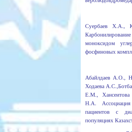
верблюдовдромед
Суербаев Х.А., 
Карбонилирова
моноксидом угле
фосфиновых комп
Абайлдаев А.О., 
Ходаева А.С.,Ботба
Е.М., Хансеитова
Н.А. Ассоциаци
пациентов с ди
популяциях Казах