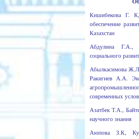
Об
Кишибекова Г. К
обеспечение разви
Казахстан
Абдулина Г.А.,
социального разв
Абылкасимова Ж.Л.
Ракигиев А.А. Эк
агропромышлен
современных усло
Азатбек Т.А., Байт
научного знани
Аюпова З.К, Ку