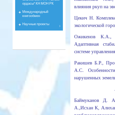
ордасы" КН МОН РК
влияния ркуп на 
Международный
книгообмен
Цекич Н. Комплек
Научные проекты
экологической го
Ожикенов К.А.,
Адаптивная стаби
системе управлен
Ракишев Б.Р., Пр
А.С. Особенности
нарушенных земел
Баймуканов Д. А
А.,Исхан К, Алиха