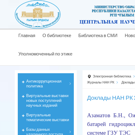
Главная
О библиотеке
Библиотека в СМИ
Ново
Уполномоченный по этике
Электронная библиотека
Антикоррyпционная
Журналы НАН РК
Доклады
политика
Виртуальные выставки
Доклады НАН РК 2
новых поступлений
научных изданий
Виртуальные
Азаматов Б.Н., О
тематические выставки
батарей гидроцик
Базы данных
системе ГЗУ ТЭ
удаленного доступа