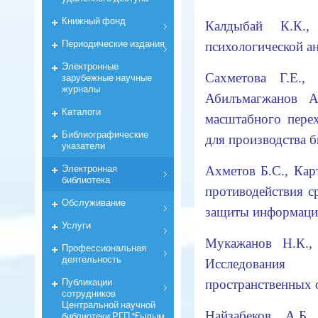
Книжный фонд
Калдыбай К.К.
Периодические издания
психологической 
Электронные
Сахметова Г.Е.,
зарубежные научные
журналы
Абилъмагжанов А
Каталоги
масштабного пере
Библиографические
для производства 
указатели
Электронная
Ахметов Б.С., Кар
библиотека
противодействия с
Обслуживание
защиты информа
Услуги
Мукажанов Н.К.,
Профессиональная
деятельность
Исследования
Публикации
пространственн
сотрудников
Центральной научной
Найзабеков А.Б.
библиотеки РГП "Ғылым