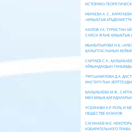
ИСТОРИКО-ТЕОРЕТИЧЕСК
ИБРАЕВА А. С., КАРАТАЕВ
«ҚҰҚЫҚТЫҚ МЂДЕНИЕТТІН
АХАТОВ У.А. ТУРКІСТАН
САЯСИ ЖЂНЕ ҚҰҚЫҚТЫҚ
МЫНБАТЫРОВА Н.Қ. «АЛ
ҚАЛЫПТАСУЫНЫН КЕЙБІР
САРТАЕВ С.А., ҚАЛШАБА
АЙҚЫНДАУДЫН ТАНЫМДЫ
ТҰРСЫНҚҰЛОВА Д.А. ДАС
ИНСТИТУТЫН ЗЕРТТЕУДІ
ҚАЛШАБАЕВА М.Ж., САРТА
МЕН ҚҰҚЫҚ ҚАҒИДАЛАРЫ
УСЕИНОВА К.Р. РОЛЬ И 
ОБЩЕСТВЕ КАЗАХОВ
САГИНАЕВ М.Е. НЕКОТО
ИЗБИРАТЕЛЬНОГО ПРАВА