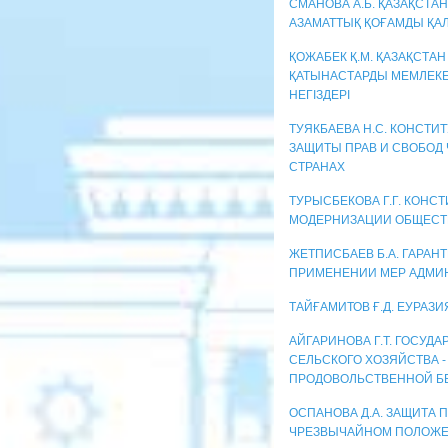
СМАНОВА А.Б. ҚАЗАҚСТ
АЗАМАТТЫҚ ҚОҒАМДЫ ҚА
ҚОЖАБЕК Қ.М. ҚАЗАҚСТ
ҚАТЫНАСТАРДЫ МЕМЛЕКЕТ
НЕГІЗДЕРІ
ТУЯКБАЕВА Н.С. КОНСТ
ЗАЩИТЫ ПРАВ И СВОБОД
СТРАНАХ
ТУРЫСБЕКОВА Г.Г. КОНС
МОДЕРНИЗАЦИИ ОБЩЕСТВ
ЖЕТПИСБАЕВ Б.А. ГАРАН
ПРИМЕНЕНИИ МЕР АДМИ
ТАЙҒАМИТОВ Ғ.Д. ЕУРАЗИ
АЙГАРИНОВА Г.Т. ГОСУД
СЕЛЬСКОГО ХОЗЯЙСТВА -
ПРОДОВОЛЬСТВЕННОЙ БЕ
ОСПАНОВА Д.А. ЗАЩИТА 
ЧРЕЗВЫЧАЙНОМ ПОЛОЖ