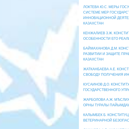
ЛОКТЕВА Ю.С. МЕРЫ ГО
СИСТЕМЕ МЕР ГОСУДАРС
ИННОВАЦИОННОЙ ДЕЯТЕЛ
КАЗАХСТАН
КЕНЖАЛИЕВ З.Ж. КОНСТ
ОСОБЕННОСТИ ЕГО РЕАЛ
БАЙМАХАНОВА Д.М. КОНС
РАЗВИТИИ И ЗАЩИТЕ ПРА
КАЗАХСТАН
ЖАТКАНБАЕВА А.Е. КОН
СВОБОДУ ПОЛУЧЕНИЯ И
КУСАИНОВ Д.О. КОНСТИ
ГОСУДАРСТВЕННОГО УПР
ЖАРБОЛОВА А.Ж. МЂСЛИХ
ОРНЫ ТУРАЛЫ ПАЙЫМДА
КАЛЫМБЕК Б. КОНСТИТУ
ВЕТЕРИНАРНОЙ БЕЗОПА