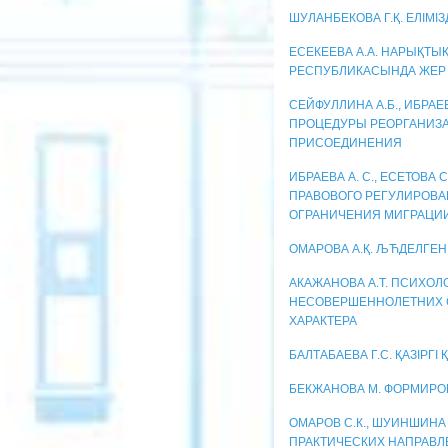
ШУЛАНБЕКОВА Г.Қ. ЕЛІМІ
ЕСЕКЕЕВА А.А. НАРЫҚТ
РЕСПУБЛИКАСЫНДА ЖЕР 
СЕЙФУЛЛИНА А.Б., ИБРА
ПРОЦЕДУРЫ РЕОРГАНИЗА
ПРИСОЕДИНЕНИЯ
ИБРАЕВА А. С., ЕСЕТОВА 
ПРАВОВОГО РЕГУЛИРОВА
ОГРАНИЧЕНИЯ МИГРАЦИ
ОМАРОВА А.Қ. ЉЋДЕЛГЕН
АКАЖАНОВА А.Т. ПСИХО
НЕСОВЕРШЕННОЛЕТНИХ 
ХАРАКТЕРА
БАЛТАБАЕВА Г.С. ҚАЗІРГ
БЕКЖАНОВА М. ФОРМИРО
ОМАРОВ С.К., ШУИНШИНА
ПРАКТИЧЕСКИХ НАПРАВ