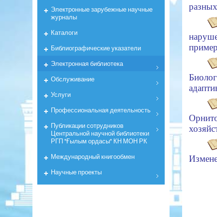
разных
Электронные зарубежные научные
журналы
Каталоги
наруше
пример
Библиографические указатели
Электронная библиотека
Биоло
Обслуживание
адапти
Услуги
Профессиональная деятельность
Орнит
Публикации сотрудников
хозяйс
Центральной научной библиотеки
РГП "Ғылым ордасы" КН МОН РК
Международный книгообмен
Измене
Научные проекты