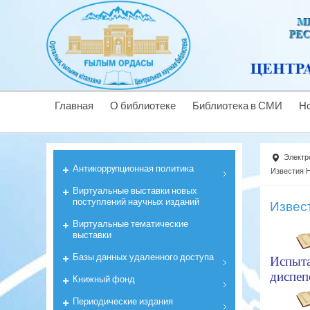
Главная
О библиотеке
Библиотека в СМИ
Н
Электр
Антикоррyпционная политика
Известия Н
Виртуальные выставки новых
поступлений научных изданий
Извес
Виртуальные тематические
выставки
Базы данных удаленного доступа
Испыт
диспеп
Книжный фонд
Периодические издания