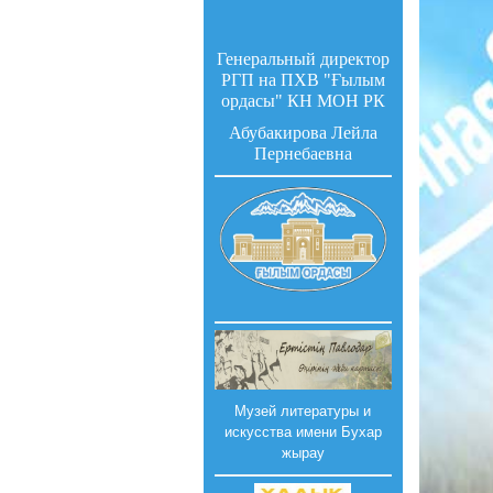
Генеральный директор
РГП на ПХВ "Ғылым
ордасы" КН МОН РК
Абубакирова Лейла
Пернебаевна
Музей литературы и
искусства имени Бухар
жырау