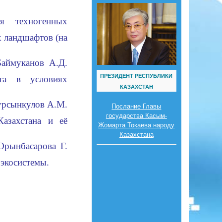
я техногенных
х ландшафтов (на
Баймуканов А.Д.
ПРЕЗИДЕНТ РЕСПУБЛИКИ
ота в условиях
КАЗАХСТАН
урсынкулов А.М.
Послание Главы
государства Касым-
азахстана и её
Жомарта Токаева народу
Казахстана
Орынбасарова Г.
оэкосистемы.