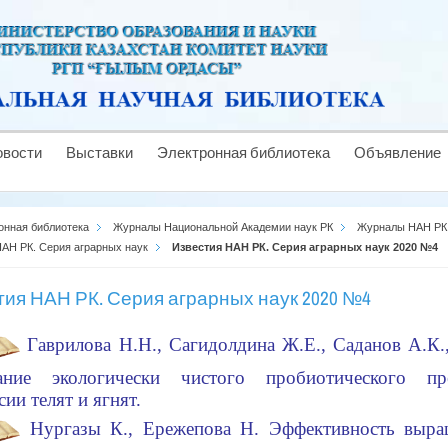
овости
Выставки
Электронная библиотека
Объявление
онная библиотека
Журналы Национальной Академии наук РК
Журналы НАН РК
АН РК. Серия аграрных наук
Известия НАН РК. Серия аграрных наук 2020 №4
тия НАН РК. Серия аграрных наук 2020 №4
Гаврилова Н.Н., Сагидолдина Ж.Е., Саданов А.К.
ание экологически чистого пробиотического пр
сии телят и ягнят.
Нургазы К., Ережепова Н. Эффективность выр