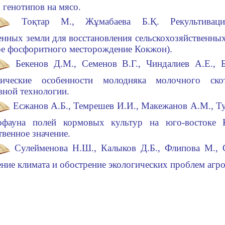
 генотипов на мясо.
Тоқтар М., Жұмабаева Б.Қ. Рекультиваци
нных земли для восстановления сельскохозяйственны
е фосфоритного месторождение Кокжон).
Бекенов Д.М., Семенов В.Г., Чиндалиев А.Е., 
гические особенности молодняка молочного ск
вной технологии.
Есжанов А.Б., Темрешев И.И., Макежанов А.М., Т
офауна полей кормовых культур на юго-востоке К
твенное значение.
Сулейменова Н.Ш., Калыков Д.Б., Флипова М., 
ние климата и обострение экологических проблем агр