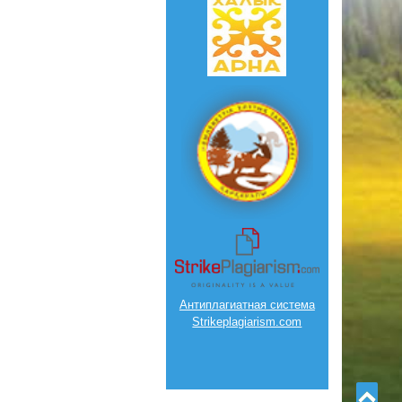
Антиплагиатная система
Strikeplagiarism.com