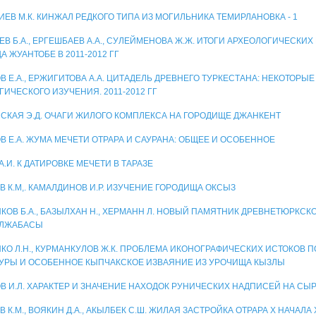
ИЕВ М.К. КИНЖАЛ РЕДКОГО ТИПА ИЗ МОГИЛЬНИКА ТЕМИРЛАНОВКА - 1
В Б.А., ЕРГЕШБАЕВ А.А., СУЛЕЙМЕНОВА Ж.Ж. ИТОГИ АРХЕОЛОГИЧЕСКИХ
 ЖУАНТОБЕ В 2011-2012 ГГ
В Е.А., ЕРЖИГИТОВА А.А. ЦИТАДЕЛЬ ДРЕВНЕГО ТУРКЕСТАНА: НЕКОТОРЫЕ
ГИЧЕСКОГО ИЗУЧЕНИЯ. 2011-2012 ГГ
СКАЯ Э.Д. ОЧАГИ ЖИЛОГО КОМПЛЕКСА НА ГОРОДИЩЕ ДЖАНКЕНТ
В Е.А. ЖУМА МЕЧЕТИ ОТРАРА И САУРАНА: ОБЩЕЕ И ОСОБЕННОЕ
А.И. К ДАТИРОВКЕ МЕЧЕТИ В ТАРАЗЕ
В К.М,. КАМАЛДИНОВ И.Р. ИЗУЧЕНИЕ ГОРОДИЩА ОКСЫЗ
КОВ Б.А., БАЗЫЛХАН Н., ХЕРМАНН Л. НОВЫЙ ПАМЯТНИК ДРЕВНЕТЮРКС
УЛЖАБАСЫ
КО Л.Н., КУРМАНКУЛОВ Ж.К. ПРОБЛЕМА ИКОНОГРАФИЧЕСКИХ ИСТОКОВ 
УРЫ И ОСОБЕННОЕ КЫПЧАКСКОЕ ИЗВАЯНИЕ ИЗ УРОЧИЩА КЫЗЛЫ
В И.Л. ХАРАКТЕР И ЗНАЧЕНИЕ НАХОДОК РУНИЧЕСКИХ НАДПИСЕЙ НА СЫ
 К.М., ВОЯКИН Д.А., АКЫЛБЕК С.Ш. ЖИЛАЯ ЗАСТРОЙКА ОТРАРА X НАЧАЛА XI