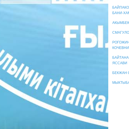
БАЙПАКОВ
БАНИ-ХА
АКЫМБЕК
СМАГУЛО
РОГОЖИН
КОЧЕВНИ
БАЙТАНА
ЯССАВИ
БЕКЖАН 
МЫКТЫБА