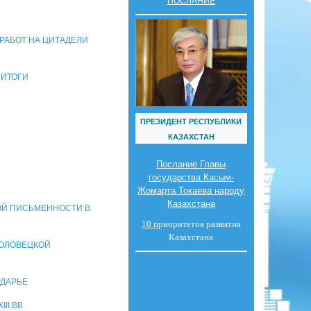
ПОСЛАНИЕ
 РАБОТ НА ЦИТАДЕЛИ
 ИТОГИ
ПРЕЗИДЕНТ РЕСПУБЛИКИ
КАЗАХСТАН
Послание Главы
государства Касым-
Жомарта Токаева народу
Казахстана
КОЙ ПИСЬМЕННОСТИ В
10 п
риоритетов развития
Казахстана
ПОЛОВЕЦКОЙ
РДАРЬЕ
II ВВ