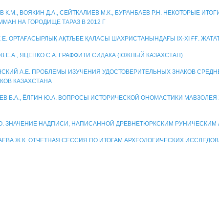
 К.М., ВОЯКИН Д.А., СЕЙТКАЛИЕВ М.К., БУРАНБАЕВ Р.Н. НЕКОТОРЫЕ ИТ
ММАН НА ГОРОДИЩЕ ТАРАЗ В 2012 Г
 Е. ОРТАҒАСЫРЛЫҚ АҚТЉБЕ ҚАЛАСЫ ШАХРИСТАНЫНДАҒЫ ІХ-ХІ ҒҒ. ЖАТА
В Е.А., ЯЦЕНКО С.А. ГРАФФИТИ СИДАКА (ЮЖНЫЙ КАЗАХСТАН)
СКИЙ А.Е. ПРОБЛЕМЫ ИЗУЧЕНИЯ УДОСТОВЕРИТЕЛЬНЫХ ЗНАКОВ СРЕД
КОВ КАЗАХСТАНА
ЕВ Б.А., ЁЛГИН Ю.А. ВОПРОСЫ ИСТОРИЧЕСКОЙ ОНОМАСТИКИ МАВЗОЛЕЯ
О. ЗНАЧЕНИЕ НАДПИСИ, НАПИСАННОЙ ДРЕВНЕТЮРКСКИМ РУНИЧЕСКИМ
ЕВА Ж.К. ОТЧЕТНАЯ СЕССИЯ ПО ИТОГАМ АРХЕОЛОГИЧЕСКИХ ИССЛЕДОВ