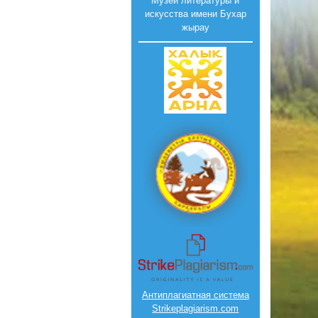
Музей литературы и
искусства имени Бухар
жырау
Антиплагиатная система
Strikeplagiarism.com