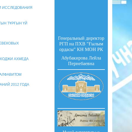
ОГИ ИССЛЕДОВАНИЯ
ТЫН ТҰРҒЫН ҮЙ
Генеральный директор
НЕВЕКОВЫХ
РГП на ПХВ "Ғылым
ордасы" КН МОН РК
Абубакирова Лейла
 ХОДЖИ АХМЕДА
Пернебаевна
 АЛФАВИТОМ
АНИЙ 2012 ГОДА