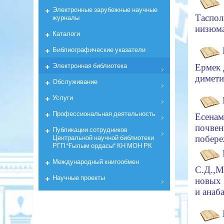
Электронные зарубежные научные
Та
спол
журналы
и
изюма
Каталоги
Библиографические указатели
Электронная библиотека
Ермек
димети
Обслуживание
Услуги
Профессиональная деятельность
Есенам
почвен
Публикации сотрудников
Центральной научной библиотеки
побере
РГП "Ғылым ордасы" КН МОН РК
Международный книгообмен
С.Д.,
Научные проекты
новых
и
анаб