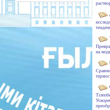
раство
исслед
тенден
Превра
на мод
Сравни
термос
Т
іл
епб
Ускоре
преоб