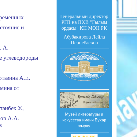
Генеральный директор
ременных
РГП на ПХВ "Ғылым
стояние и
ордасы" КН МОН РК
Абубакирова Лейла
Пернебаевна
. А.
е углеводороды
рта
зина А.Е.
амина от
танбек
У.,
Музей литературы и
шов А
.А
.
искусства имени Бухар
в
жырау