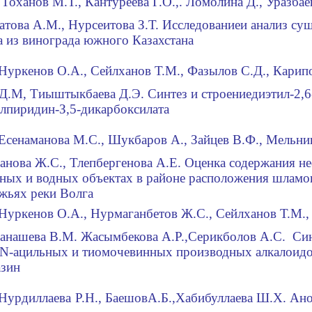
Тоханов
М
.Т., Кан
ту
реева Г.О.,.
Л
омо
лина Д
.
,
Уразбае
а
това А.М.,
Hypce
итова
З.Т.
Исследование
и анализ с
 из винограда южного Казахстана
Нуркенов О.А
.
, Се
йл
ханов Т.М., Фазылов С
.
Д., Карип
Д
.М
, Тиыштыкбаева
Д.
Э.
Синтез и строение
диэтил-2,6
лпиридин-З,5-дикарбоксилата
Есенаманова М
.
С., Шукбаров А., Зайцев В.Ф., Мельни
анова Ж.С., Тлепбергенова А
.
Е.
Оценка содержания не
ных и водных объектах в районе расположения шламо
жьях реки Волга
Нуркенов О
.
А
.
, Нурмаганбетов Ж.С., Сей
л
ханов Т
.
М
.
,
Манашева
В
.М.
Жасымбекова А
.
Р.,
Серикболов А
.
С
.
Син
N
-ацильных и тиомочевинных производных алкалоидо
азин
Нурдиллаева
Р
.
Н., Баешов
А.Б.,
Хабибуллаева
Ш.
Х
.
Ано