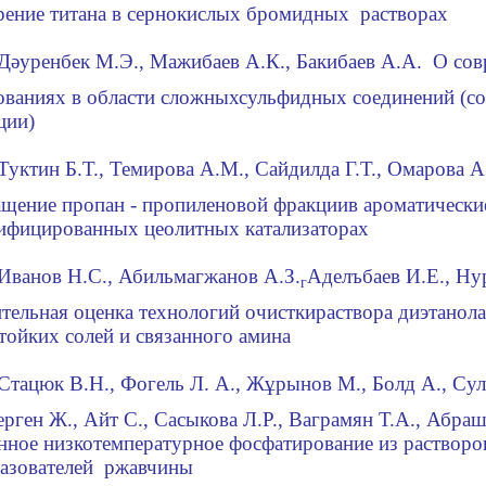
рение титана в сернокислых бромидных
растворах
Д
ә
уренбек
М
.
Э
.
, Мажибаев А
.
К
.
, Бакибаев А
.А.
О сов
ованиях в области сложных
сульфидных соединений (со
ции)
Тук
тин
Б.Т., Темирова
А
.
М
., Сайдилда
Г.Т., Омарова А
щение пропан - пропиленовой фракции
в ароматически
ифицированных цеолитных катализаторах
Иванов Н
.
С., Аб
иль
магжанов
А.З.
Аделъбаев
И.Е., Ну
г
тельная оценка технологий очистки
раствора диэтанол
тойких солей и связанного амина
Стацюк
В.Н., Фогель Л. А., Ж
ұ
рынов
М., Бо
л
д
А.,
Сул
ерген Ж., Ай
т
С., Сасыкова Л.Р.,
В
аграмян Т
.А
., Абра
нное низкотемпературное фосфатирование из растворо
разователей
ржавчины