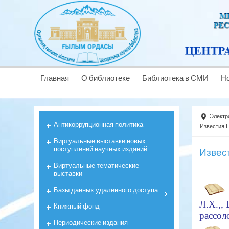
Главная
О библиотеке
Библиотека в СМИ
Н
Электр
Антикоррyпционная политика
Известия 
Виртуальные выставки новых
поступлений научных изданий
Извес
Виртуальные тематические
выставки
Базы данных удаленного доступа
Л.Х.,
,
Книжный фонд
рассол
Периодические издания