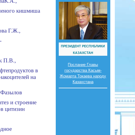
ва
К.А.,
ушеного кишмиша
ова Г.Ж.,
-
ПРЕЗИДЕНТ РЕСПУБЛИКИ
КАЗАХСТАН
к П.В.,
Послание Главы
фтепродуктов в
государства Касым-
нако
ц
ителей
на
Жомарта Токаева народу
Казахстана
 Фазы
л
ов
тез и строение
в цитизин
дное