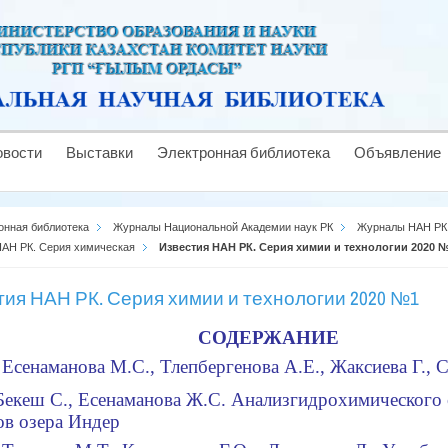
овости
Выставки
Электронная библиотека
Объявление
онная библиотека
Журналы Национальной Академии наук РК
Журналы НАН РК
НАН РК. Серия химическая
Известия НАН РК. Серия химии и технологии 2020 
тия НАН РК. Серия химии и технологии 2020 №1
СОДЕРЖАНИЕ
Есенаманова М.С., Т
л
епбергенова А
.Е.
, Жаксиева Г., 
 Бекеш С., Есенаманова
Ж.С.
Анализ
гидрохимического 
ов озера Индер