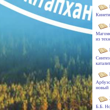
Кинети
Магоме
из тех
Синтез
катали
Арбузо
новый 
Б.Б.
Но