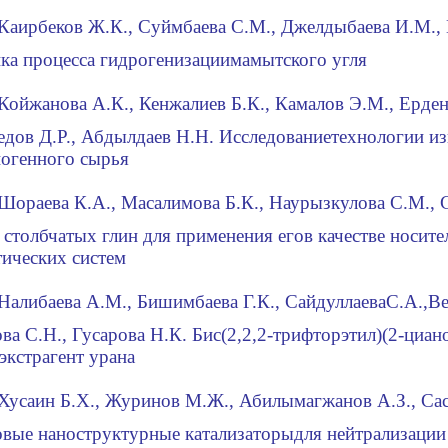
Каирбеков
Ж.К., Су
йм
баева С
.
М., Дже
лды
баева
И
.М.,
ка процесса гидрогенизации
мамытского угля
Ко
й
жанова А.К., Кенжа
лие
в
Б.К., Кама
л
ов Э.М., Ерде
дов Д.Р., Абдылдаев
Н.Н.
Исследование
технологии из
ногенного сырья
Шораева
К
.
А., Масалимова Б.К., Наурызкулова
С.М.
,
 столбчатых глин для применения его
в качестве носите
тических систем
Налибаева А
.
М., Бишимбаева Г.К., Сайдуллаева
С.А.,
Ве
ва С.Н., Гусарова Н.К.
Бис(2,2,2-трифторэтил)(2-циан
экстрагент урана
Хусаин Б.Х., Журинов
М
.
Ж., Абилы
ма
гжанов А.З., Са
вые наноструктурные катализаторы
для нейтрализаци