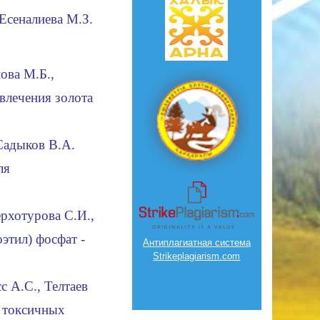
 Есеналиева
М.З.
нова
М.Б.,
влечения золота
 Садыков
В.А.
ля
рхотурова
С
.
И.,
оэтил)
фосфат -
Антиплагиатная система
Strikeplagiarism.com
сс
А.С., Телтаев
и токсичных