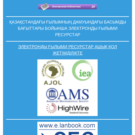
ҚАЗАҚСТАНДАҒЫ ҒЫЛЫМНЫҢ ДАМУЫНДАҒЫ БАСЫМДЫ
БАҒЫТТАРЫ БОЙЫНША ЭЛЕКТРОНДЫ ҒЫЛЫМИ
РЕСУРСТАР
ЭЛЕКТРОНДЫ ҒЫЛЫМИ РЕСУРСТАР АШЫҚ ҚОЛ
ЖЕТІМДІЛІКТЕ