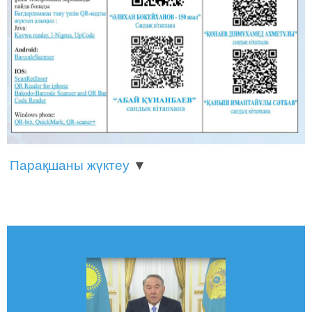
Парақшаны жүктеу
▼