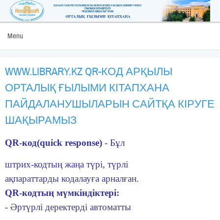
Menu
WWW.LIBRARY.KZ QR-КОД АРҚЫЛЫ
ОРТАЛЫҚ ҒЫЛЫМИ КІТАПХАНА
ПАЙДАЛАНУШЫЛАРЫН САЙТҚА КІРУГЕ
ШАҚЫРАМЫЗ
QR-код(quick response)
- Бұл
штрих-кодтың жаңа түрі, түрлі
ақпараттарды кодалауға арналған.
QR-кодтың мүмкіндіктері:
- Əртүрлі деректерді автоматты