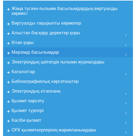
Жаңа түскен ғылыми басылымдардың виртуалды
көрмесі
Виртуалды тақырыпты көрмелер
Алыстан басқару деректер қоры
Кiтап қоры
Мерзiмдi басылымдар
Электрондық шетелдік ғылыми журналдары
Каталогтар
Библиографиялық көрсеткiштер
Электрондық кiтапхана
Қызмет көрсету
Қызмет түрлері
Кәсіби қызмет
ОҒК қызметкерлерiнiң жарияланымдары