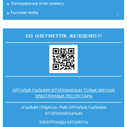
Халықаралық кітап алмасу
Ғылыми жоба
БІЗ ӘЛЕУМЕТТІК ЖЕЛІДЕМІЗ !!!
ОРТАЛЫҚ ҒЫЛЫМИ КІТАПХАНАНЫҢ ТОЛЫҚ МӘТІНДІ
ЭЛЕКТРОНДЫҚ РЕСУРСТАРЫ
«ҒЫЛЫМ ОРДАСЫ» РМК ОРТАЛЫҚ ҒЫЛЫМИ
КIТАПХАНАСЫНЫҢ
ЭЛЕКТРОНДЫ КАТАЛОГЫ