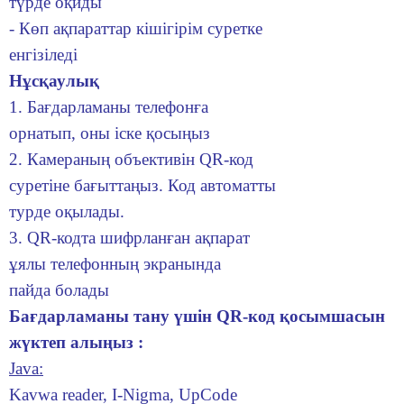
түрде оқиды
- Көп ақпараттар кішігірім суретке
енгізіледі
Нұсқаулық
1. Бағдарламаны телефонға
орнатып, оны іске қосыңыз
2. Камераның объективін QR-код
суретіне бағыттаңыз. Код автоматты
турде оқылады.
3. QR-кодта шифрланған ақпарат
ұялы телефонның экранында
пайда болады
Бағдарламаны тану үшін QR-код қосымшасын
жүктеп алыңыз :
Java:
Kavwa reader, I-Nigma, UpCode