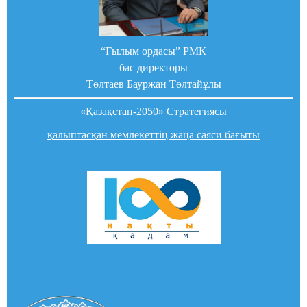
“Ғылым ордасы” РМК
бас директоры
Төлтаев Бауржан Төлтайұлы
«Қазақстан-2050» Стратегиясы
қалыптасқан мемлекеттің жаңа саяси бағыты