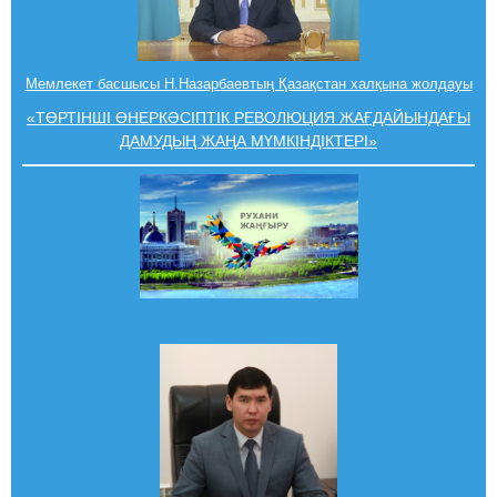
Мемлекет басшысы Н.Назарбаевтың Қазақстан халқына жолдауы
«
ТӨРТІНШІ ӨНЕРКӘСІПТІК РЕВОЛЮЦИЯ ЖАҒДАЙЫНДАҒЫ
ДАМУДЫҢ ЖАҢА МҮМКІНДІКТЕРІ
»