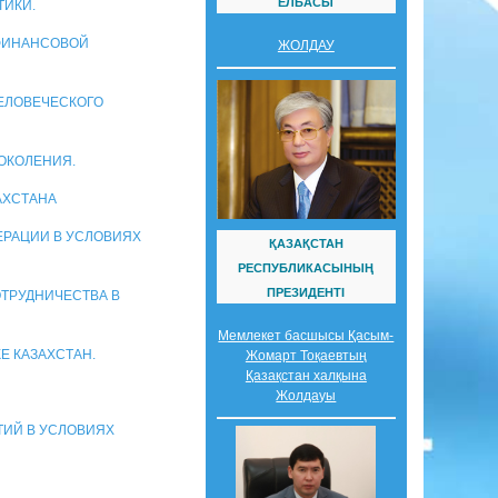
ЕЛБАСЫ
ТИКИ.
 ФИНАНСОВОЙ
ЖОЛДАУ
ЧЕЛОВЕЧЕСКОГО
ПОКОЛЕНИЯ.
АХСТАНА
ЕРАЦИИ В УСЛОВИЯХ
ҚАЗАҚСТАН
РЕСПУБЛИКАСЫНЫҢ
ПРЕЗИДЕНТІ
ОТРУДНИЧЕСТВА В
Мемлекет басшысы Қасым-
Е КАЗАХСТАН.
Жомарт Тоқаевтың
Қазақстан халқына
Жолдауы
ТИЙ В УСЛОВИЯХ