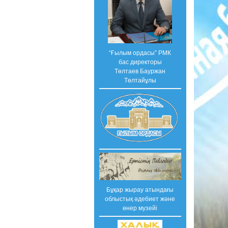
“Ғылым ордасы” РМК
бас директоры
Төлтаев Бауржан
Төлтайұлы
Бұқар жырау атындағы
облыстық әдебиет және
өнер музейі