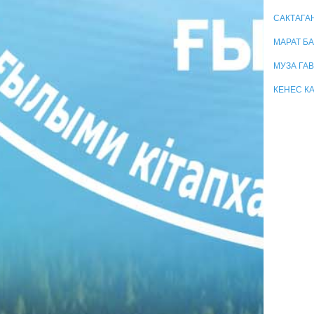
САКТАГА
МАРАТ Б
МУЗА ГА
КЕНЕС К