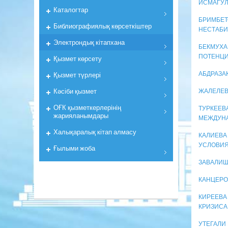
ИСМАГУЛ
Каталогтар
БРИМБЕТ
Библиографиялық көрсеткiштер
НЕСТАБ
Электрондық кiтапхана
БЕКМУХА
ПОТЕНЦИ
Қызмет көрсету
Қызмет түрлері
АБДРАЗА
Кәсіби қызмет
ЖАЛЕЛЕВ
ОҒК қызметкерлерiнiң
ТУРКЕЕВ
жарияланымдары
МЕЖДУНА
Халықаралық кітап алмасу
КАЛИЕВА
УСЛОВИЯ
Ғылыми жоба
ЗАВАЛИШ
КАНЦЕРО
КИРЕЕВА
КРИЗИСА
УТЕГАЛИ