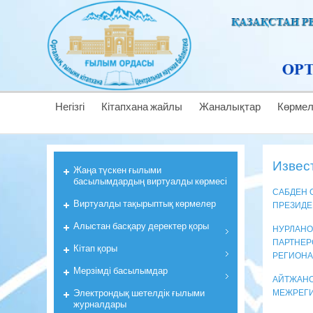
Негізгі
Кітапхана жайлы
Жаналықтар
Көрме
Извест
Жаңа түскен ғылыми
басылымдардың виртуалды көрмесі
САБДЕН 
Виртуалды тақырыптық көрмелер
ПРЕЗИДЕ
Алыстан басқару деректер қоры
НУРЛАНО
ПАРТНЕР
Кiтап қоры
РЕГИОНА
Мерзiмдi басылымдар
АЙТЖАНО
Электрондық шетелдік ғылыми
МЕЖРЕГ
журналдары