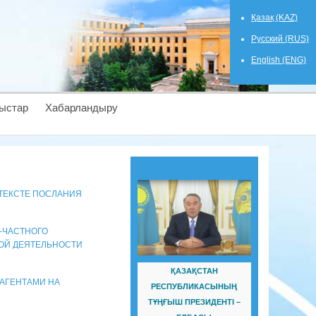
Қазақ (KAZ)
Русский (RUS)
English (ENG)
ыстар
Хабарландыру
НТЕКСТЕ ПОСЛАНИЯ
О-ЧАСТНОГО
ОЙ ДЕЯТЕЛЬНОСТИ
ҚАЗАҚСТАН
АГЕНТАМИ НА
РЕСПУБЛИКАСЫНЫҢ
ТҰҢҒЫШ ПРЕЗИДЕНТІ –