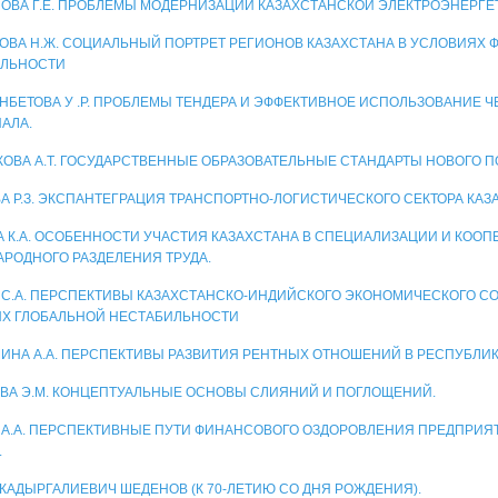
ОВА Г.Е. ПРОБЛЕМЫ МОДЕРНИЗАЦИИ КАЗАХСТАНСКОЙ ЭЛЕКТРОЭНЕРГЕ
ОВА Н.Ж. СОЦИАЛЬНЫЙ ПОРТРЕТ РЕГИОНОВ КАЗАХСТАНА В УСЛОВИЯХ
ИЛЬНОСТИ
НБЕТОВА У .Р. ПРОБЛЕМЫ ТЕНДЕРА И ЭФФЕКТИВНОЕ ИСПОЛЬЗОВАНИЕ 
АЛА.
КОВА А.Т. ГОСУДАРСТВЕННЫЕ ОБРАЗОВАТЕЛЬНЫЕ СТАНДАРТЫ НОВОГО 
А Р.З. ЭКСПАНТЕГРАЦИЯ ТРАНСПОРТНО-ЛОГИСТИЧЕСКОГО СЕКТОРА КАЗ
А К.А. ОСОБЕННОСТИ УЧАСТИЯ КАЗАХСТАНА В СПЕЦИАЛИЗАЦИИ И КООП
РОДНОГО РАЗДЕЛЕНИЯ ТРУДА.
 С.А. ПЕРСПЕКТИВЫ КАЗАХСТАНСКО-ИНДИЙСКОГО ЭКОНОМИЧЕСКОГО С
Х ГЛОБАЛЬНОЙ НЕСТАБИЛЬНОСТИ
ИНА А.А. ПЕРСПЕКТИВЫ РАЗВИТИЯ РЕНТНЫХ ОТНОШЕНИЙ В РЕСПУБЛИК
ВА Э.М. КОНЦЕПТУАЛЬНЫЕ ОСНОВЫ СЛИЯНИЙ И ПОГЛОЩЕНИЙ.
 А.А. ПЕРСПЕКТИВНЫЕ ПУТИ ФИНАНСОВОГО ОЗДОРОВЛЕНИЯ ПРЕДПРИЯ
.
 КАДЫРГАЛИЕВИЧ ШЕДЕНОВ (К 70-ЛЕТИЮ СО ДНЯ РОЖДЕНИЯ).