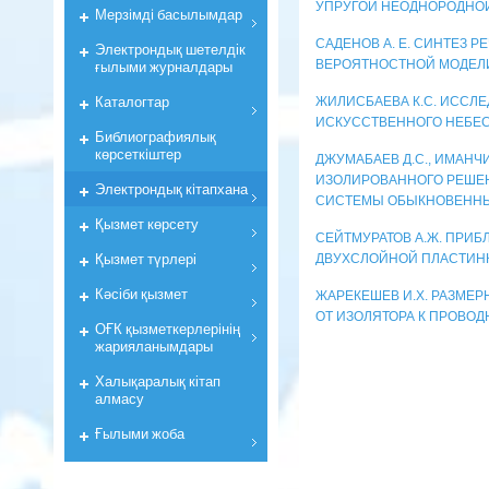
УПРУГОЙ НЕОДНОРОДНО
Мерзiмдi басылымдар
САДЕНОВ А. Е. СИНТЕЗ 
Электрондық шетелдік
ғылыми журналдары
ВЕРОЯТНОСТНОЙ МОДЕЛ
Каталогтар
ЖИЛИСБАЕВА К.С. ИССЛ
ИСКУССТВЕННОГО НЕБЕС
Библиографиялық
көрсеткiштер
ДЖУМАБАЕВ Д.С., ИМАНЧ
ИЗОЛИРОВАННОГО РЕШЕН
Электрондық кiтапхана
СИСТЕМЫ ОБЫКНОВЕННЫ
Қызмет көрсету
СЕЙТМУРАТОВ А.Ж. ПРИ
Қызмет түрлері
ДВУХСЛОЙНОЙ ПЛАСТИН
Кәсіби қызмет
ЖАРЕКЕШЕВ И.Х. РАЗМЕ
ОТ ИЗОЛЯТОРА К ПРОВОД
ОҒК қызметкерлерiнiң
жарияланымдары
Халықаралық кітап
алмасу
Ғылыми жоба