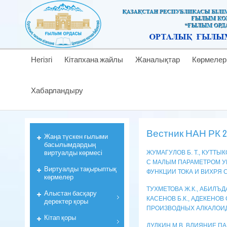
Негізгі
Кітапхана жайлы
Жаналықтар
Көрмелер
Хабарландыру
Вестник НАН РК 20
Жаңа түскен ғылыми
басылымдардың
виртуалды көрмесі
ЖУМАГУЛОВ Б. Т., КУТТЫ
С МАЛЫМ ПАРАМЕТРОМ У
Виртуалды тақырыптық
ФУНКЦИИ ТОКА И ВИХРЯ 
көрмелер
ТУХМЕТОВА Ж.К., АБИЛЪДАЕ
Алыстан басқару
КАСЕНОВ Б.К., АДЕКЕНОВ
деректер қоры
ПРОИЗВОДНЫХ АЛКАЛОИД
Кiтап қоры
ДУДКИН М.В. ВЛИЯНИЕ 