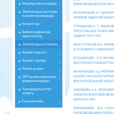
Мерзiмдi басылымдар
ВИБРОВОЗБУДИТЕЛЯ НА
Электрондық шетелдік
БАТЫРБЕКОВ Э.Г. КИНЕТ
ғылыми журналдары
ПРЯМОЙ ЯДЕРНОЙ НАКАЧ
Каталогтар
ТУРЕШБАЕВ А. Т., ОМАР
ТРЕУГОЛЬНЫХ ТОЧЕК ЛИ
Библиографиялық
көрсеткiштер
ЗАДАЧИ ТРЕХ ТЕЛ
Электрондық кiтапхана
БЕКСУЛТАНОВ М.К. УПРА
В УСЛОВИЯХ СОЦИАЛЬН
Қызмет көрсету
ЕСЕНБЕКОВА П.А. КРУЖЕ
Қызмет түрлері
ВОСТОЧНОГО КАЗАХСТАН
Кәсіби қызмет
МУНАЛБАЕВА У.Д. ФОРМ
ОҒК қызметкерлерiнiң
КАЗАХСТАНСКОГО ПАТРИ
жарияланымдары
ВОСПИТАТЕЛЬНОЙ РАБО
Халықаралық кітап
ХАКИМОВА А.А. ЭКОНОМИ
алмасу
ЭЛЕКТРОЭНЕРГИЕЙ МЕЖД
КЫРГЫЗСТАН
Ғылыми жоба
БОРАНБАЕВА Ж.К., САГЫ
ПРОИЗВЕДЕНИЯХ ПОЭТА