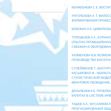
КЕНЖЕБАЕВА С Е. ВОСПИ
УНГЕРБАЕВА А. Т. ФИЛ
ФОРМИРОВАНИЯ ПРОФЕС
БЕКЕЖАН О.К. ЦИВИЛИЗ
ТУРЕШБАЕВ А.А., БУРХАНО
ОПЫТНО-ПРОМЫШЛЕННОЕ
СКВАЖИН И ОБОРУДОВА
ХАЛМЕНОВА В.В. ВОЗМО
ПРОИЗВОДСТВА БИОЭТА
СУЛЕЙМЕНОВ Т., БЕКТУРГА
КАСЫМОВАЛ.Ж., АБИЛЬГА
СТАТИСТИЧЕСКОЙ МОДЕЛ
КВАНТОВОЕ ОБОБЩЕНИЕ
ДАУЫЛБАЕВ К.Б. ПРОБЛ
КАПИТАЛ В СИСТЕМЕ И
ТАШЕВ А.А., МУСАЛИЕВА 
ПРОГНОЗИРОВАНИЯ ОБЩЕ