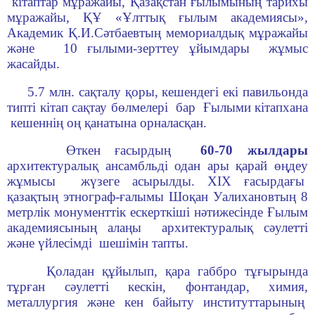
кітаптар мұражайы, Қазақстан ғылымының тарихы
мұражайы, ҚҰ «Ұлттық ғылым академиясы»,
Академик Қ.И.Сәтбаевтың мемориалдық мұражайы
және 10 ғылыми-зерттеу ұйымдары жұмыс
жасайды.
5.7 млн. сақталу қоры, кешендегi екi павильонда
типтi кiтап сақтау бөлмелерi бар Ғылыми кiтапхана
кешеннің оң қанатына орналасқан.
Өткен ғасырдың
60-70 жылдары
архитектуралық ансамбльдi одан ары қарай өңдеу
жұмысы жүзеге асырылды. ХІХ ғасырдағы
қазақтың этнограф-ғалымы Шоқан Уалихановтың 8
метрлiк монументтік ескерткiші нәтижесiнде Ғылым
академиясының алаңы архитектуралық сәулетті
және үйлесiмдi шешімін тапты.
Қоладан құйылып, қара габбро тұғырында
тұрған сәулеттi кескiн, фонтандар, химия,
металлургия және кен байыту институттарының