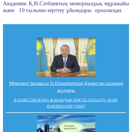
Академик Қ.И.Сәтбаевтың мемориалдық мұражайы
және 10 ғылыми-зерттеу ұйымдары орналасқан.
Мемлекет басшысы Н.Назарбаевтың Қазақстан халқына
жолдауы
ҚАЗАҚСТАН ЖАҢА ЖАҺАНДЫҚ НАҚТЫ АХУАЛДА: ӨСІМ,
РЕФОРМАЛАР, ДАМУ