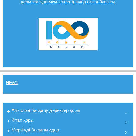
қалыптасқан мемлекеттің жаңа саяси бағыты
NEW1
Алыстан басқару деректер қоры
Кiтап қоры
Мерзiмдi басылымдар