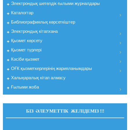
Электрондық шетелдік ғылыми журналдары
Каталогтар
Библиографиялық көрсеткiштер
Электрондық кiтапхана
Қызмет көрсету
Қызмет түрлері
Кәсіби қызмет
ОҒК қызметкерлерiнiң жарияланымдары
Халықаралық кітап алмасу
Ғылыми жоба
БІЗ ӘЛЕУМЕТТІК ЖЕЛІДЕМІЗ !!!