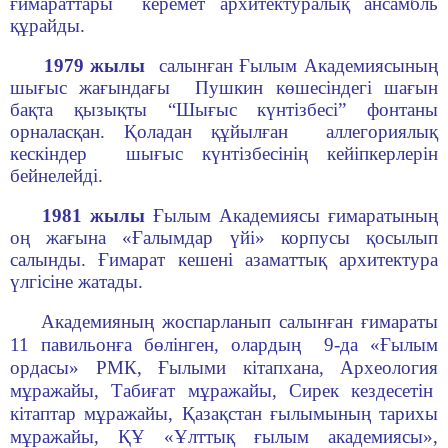
ғимараттары керемет архитектуралық ансамбль
құрайды.
1979 жылы
салынған Ғылым Академиясының
шығыс жағындағы Пушкин көшесiндегi шағын
бақта қызықты “Шығыс күнтiзбесi” фонтаны
орналасқан. Қоладан құйылған аллегориялық
кескiндер шығыс күнтiзбесiнің кейiпкерлерiн
бейнелейдi.
1981 жылы
Ғылым Академиясы ғимаратының
оң жағына «Ғалымдар үйi» корпусы қосылып
салынды. Ғимарат кешенi азаматтық архитектура
үлгiсiне жатады.
Академияның жоспарланып салынған ғимараты
11 павильонға бөлiнген, олардың 9-да «Ғылым
ордасы» РМК, Ғылыми кітапхана, Археология
мұражайы, Табиғат мұражайы, Сирек кездесетін
кітаптар мұражайы, Қазақстан ғылымының тарихы
мұражайы, ҚҰ «Ұлттық ғылым академиясы»,