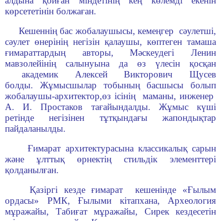
алдына қойған міндетінің кең көлемді екенін
көрсететінін болжаған.
Кешеннiң бас жобалаушысы, кемеңгер сәулетшi,
сәулет өнерінің негiзiн қалаушы, көптеген тамаша
ғимараттардың авторы, Мәскеудегі Ленин
мавзолейiнің салынуына да өз үлесiн қосқан
академик Алексей Викторович Щусев
болды. Жұмысшылар тобының басшысы болып
жобалаушы-архитектор,өз ісінің маманы, инженер
А. И. Простаков тағайындалды. Жұмыс күшi
ретiнде негiзiнен тұтқындағы жапондықтар
пайдаланылды.
Ғимарат архитектурасына классикалық сарын
және ұлттық өрнектiң стильдiк элементтерi
қолданылған.
Қазiргi кезде ғимарат кешенiнде «Ғылым
ордасы» РМК, Ғылыми кiтапхана, Археология
мұражайы, Табиғат мұражайы, Сирек кездесетін