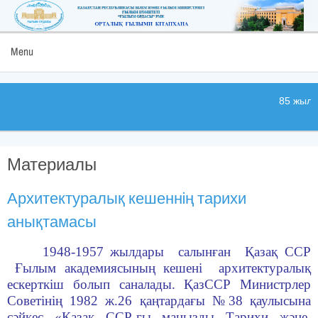
Menu
85 жыл
Материалы
Архитектуралық кешеннiң тарихи
анықтамасы
1948-1957 жылдары салынған Қазақ ССР
Ғылым академиясының кешені архитектуралық
ескерткіш болып саналады. ҚазССР Министрлер
Советінің 1982 ж.26 қаңтардағы №38 қаулысына
сәйкес «Қазақ ССР-ғы маңызды Тарихи және