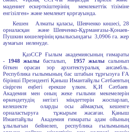
мәдениет ескерткiштерінің мемлекеттiк тізiміне
енгiзiлген» және мемлекет қорғауында.
­ Кешен Алматы қаласы, Шевченко көшесi, 28
орналасқан және Шевченко-Құрманғазы-Қонаев-
Пушкин көшелерiнiң қиылысындағы 3,0906 га. жер
аумағын иеленуде.
ҚазССР Ғылым академиясының ғимараты
-
1948 жылы
басталып,
1957 жылы
салынып
біткен орасан зор архитектуралық ансамбль.
Республика ғылымының бас штабын тұрғызуға ҒА
бiрiншi Президентi Қаныш Имантайұлы Сәтбаевтың
сіңірген еңбегі ерекше үлкен. Қ.И Сәтбаев
Академия мен оның жеке ғылыми мекемелерiн
өркендетудің негізгі міндеттерін жоспарлап,
келешекте оларды осы аймақтық кешенге
орналастыруға тұжырым жасаған. Қаныш
Имантайұлы Академия ғимараты адам ойының
ұлылығын бейнелеп, республика ғылымының