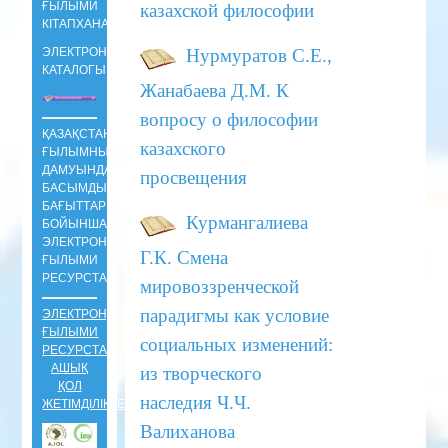
ҒЫЛЫМИ
казахской философии
КIТАПХАНАСЫНЫҢ
Нурмуратов С.Е.,
ЭЛЕКТРОНДЫ
КАТАЛОГЫ
Жанабаева Д.М.
К
вопросу о философии
ҚАЗАҚСТАНДАҒЫ
казахского
ҒЫЛЫМНЫҢ
ДАМУЫНДАҒЫ
просвещения
БАСЫМДЫ
БАҒЫТТАРЫ
Курмангалиева
БОЙЫНША
ЭЛЕКТРОНДЫ
Г.К.
Смена
ҒЫЛЫМИ
РЕСУРСТАР
мировоззренческой
парадигмы как условие
ЭЛЕКТРОНДЫ
ҒЫЛЫМИ
социальных изменений:
РЕСУРСТАР
АШЫҚ
из творческого
ҚОЛ
наследия
Ч.Ч.
ЖЕТІМДІЛІКТЕ
Валиханова