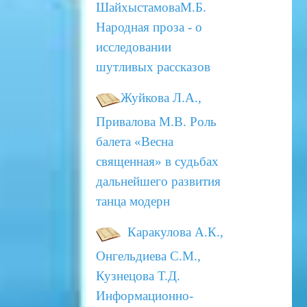
ШайхыстамоваМ.Б.
Народная проза - о
исследовании
шутливых рассказов
Жуйкова Л.А.,
Привалова М.В.
Роль
балета «Весна
священная» в судьбах
дальнейшего развития
танца модерн
Каракулова А.К.,
Онгельдиева С.М.,
Кузнецова Т.Д.
Информационно-