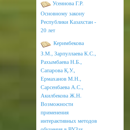
Усеинова Г.Р.
Основному закону
Республики Казахстан -
20 лет
Керимбекова
З.М., Зарпуллаева К.С.,
Рахымбаева Н.Б.,
Сапарова Қ.У.,
Ермаханов М.Н.,
Сарсенбаева А.С.,
Акилбекова
Ж.Н.
Возможности
применения
интерактивных методов
обучения в ВУЗах