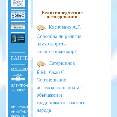
Религиоведческие
исследования
Косиченко А.Г.
Способна ли религия
одухотворить
современный мир?
БАННЕРЛЕР
Сатершинов
ҚҰЖАТТАРДЫ
Б.М., Окан С.
Соотношение
ЭЛЕКТРОНДЫ
исламского шариата с
ЖЕТКІЗУ
обычаями и
традициями казахского
ВИРТУАЛДЫ
народа
АНЫҚТАМАЛЫҚ
ҚЫЗМЕТІ