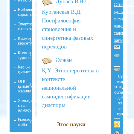
Дунаев В.Ю.,
Стратеги
Библиографиялық
Курганская В.Д.
қалыптас
көрсеткiштер
мемлекет
Постфилософия
Электрондық
жаңа
становления и
кiтапхана
саяси
синергетика фазовых
Қызмет
бағыты
көрсету
переходов
Қызмет
түрлері
Әлжан
Кәсіби
Қ.Ұ.
Этностереотипы в
қызмет
Бұқар
контексте
ОҒК
жырау
қызметкерлерiнiң
национальной
атындағы
жарияланымдары
облыстық
самоидентификации
әдебиет
Халықаралық
және
диаспоры
кітап
өнер
алмасу
музейі
Ғылыми
Этос науки
жоба