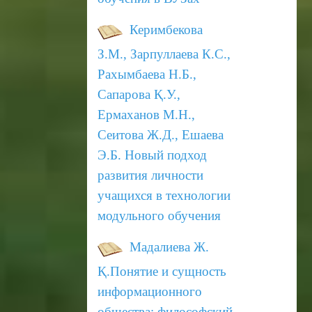
Керимбекова
З.М., Зарпуллаева К.С.,
Рахымбаева Н.Б.,
Сапарова Қ.У.,
Ермаханов М.Н.,
Сеитова Ж.Д., Ешаева
Э.Б.
Новый подход
развития личности
учащихся в технологии
модульного обучения
Мадалиева Ж.
Қ.
Понятие и сущность
информационного
общества: философский