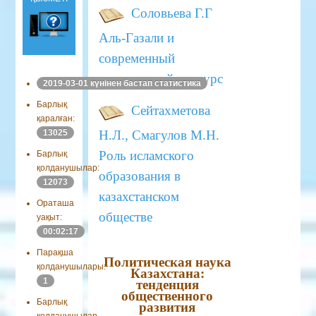
Соловьева Г.Г
Аль-Газали и
современный
религиозный дискурс
2019-03-01 күнінен бастап статистика
Барлық
Сейтахметова
қаралған:
Н.Л., Смагулов М.Н.
13025
Роль исламского
Барлық
қолданушылар:
образования в
12073
казахстанском
Ораташа
обществе
уақыт:
00:02:17
Парақша
Политическая наука
қолданушылары:
Казахстана:
1
тенденция
общественного
Барлық
развития