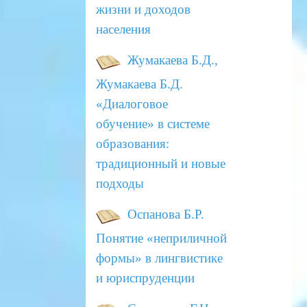
жизни и доходов
населения
Жумакаева Б.Д.,
Жумакаева Б.Д.
«Диалоговое
обучение» в системе
образования:
традиционный и новые
подходы
Оспанова Б.Р.
Понятие «неприличной
формы» в лингвистике
и юриспруденции