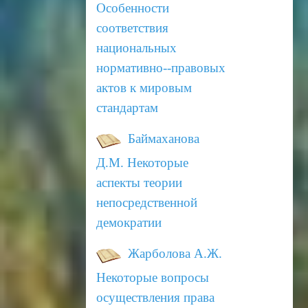
Особенности
соответствия
национальных
нормативно--правовых
актов к
мировым
стандартам
Баймаханова
Д.М.
Некоторые
аспекты теории
непосредственной
демократии
Жарболова А.Ж.
Некоторые вопросы
осуществления права