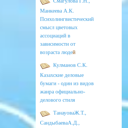
Смагулова Г.Н.,
Манкеева А.К.
Психолингвистический
смысл цветовых
ассоциаций в
зависимости от
возраста люде
й
Кулманов С.К.
Казахские деловые
бумаги - один из видов
жанра официально-
делового стиля
ТанауоваЖ.Т.,
СандыбаеваА.Д.,