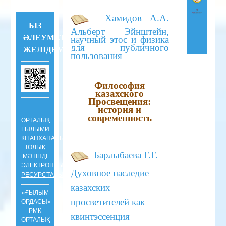
Хамидов А.А.
БІЗ
Альберт Эйнштейн,
ӘЛЕУМЕТТІК
научный этос и физика
для публичного
ЖЕЛІДЕМІЗ !!!
пользования
Философия
казахского
Просвещения:
история и
современность
ОРТАЛЫҚ
ҒЫЛЫМИ
КІТАПХАНАНЫҢ
ТОЛЫҚ
Барлыбаева Г.Г.
МӘТІНДІ
ЭЛЕКТРОНДЫҚ
Духовное наследие
РЕСУРСТАРЫ
казахских
«ҒЫЛЫМ
просветителей как
ОРДАСЫ»
РМК
квинтэссенция
ОРТАЛЫҚ