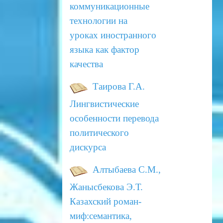
коммуникационные
технологии на
уроках
иностранного
языка как фактор
качества
Таирова Г.А.
Лингвистические
особенности перевода
политического
дискурса
Алтыбаева С.М.,
Жанысбекова Э.Т.
Казахский роман-
миф:семантика,