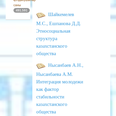
қолданушылар
саны
491.591
Шайкемелев
М.С., Ешпанова Д.Д.
Этносоциальная
структура
казахстанского
общества
Нысанбаев А.Н.,
Нысанбаева А.М.
Интеграция молодежи
как фактор
стабильности
казахстанского
общества