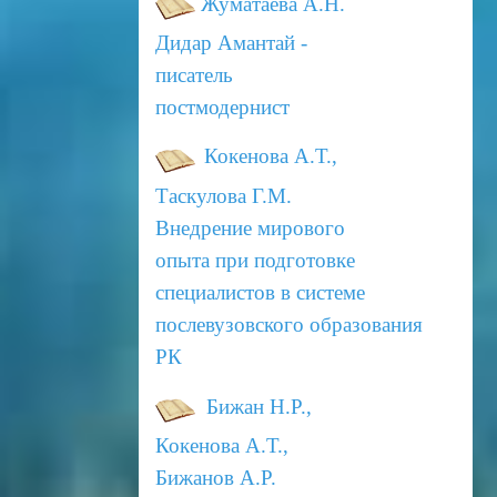
Жуматаева А.Н.
Дидар Амантай -
писатель
постмодернист
Кокенова А.Т.,
Таскулова Г.М.
Внедрение мирового
опыта при подготовке
специалистов в системе
послевузовского
образования
РК
Бижан Н.Р.,
Кокенова А.Т.,
Бижанов А.Р.