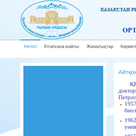
Негізгі
Кітапхана жайлы
Жаналықтар
Көрме
Айтқо
ҚР
докто
Петроп
1957
биол
1962
унив