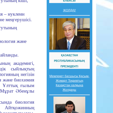
утының кіші,
ЕЛБАСЫ
ЖОЛДАУ
я – нуклеин
е меңгерушісі.
итутының
иология және
айланды.
ҚАЗАҚСТАН
РЕСПУБЛИКАСЫНЫҢ
ның академигі,
ПРЕЗИДЕНТІ
дік сыйлықтың
логияның негізін
Мемлекет басшысы Қасым-
я және биохимия
Жомарт Тоқаевтың
Р Ұлттық ғылым
Қазақстан халқына
Жолдауы
і Мұрат Әбенұлы
асында
биология
 Айтқожинның