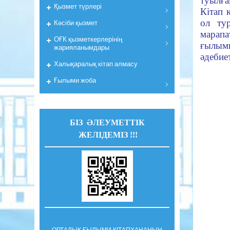
туылғ
Қызмет түрлері
Кітап 
ол тур
Кәсіби қызмет
марапа
ОҒК қызметкерлерiнiң
ғылым
жарияланымдары
әдебие
Халықаралық кітап алмасу
Ғылыми жоба
БІЗ ӘЛЕУМЕТТІК
ЖЕЛІДЕМІЗ !!!
ОРТАЛЫҚ ҒЫЛЫМИ КІТАПХАНАНЫҢ