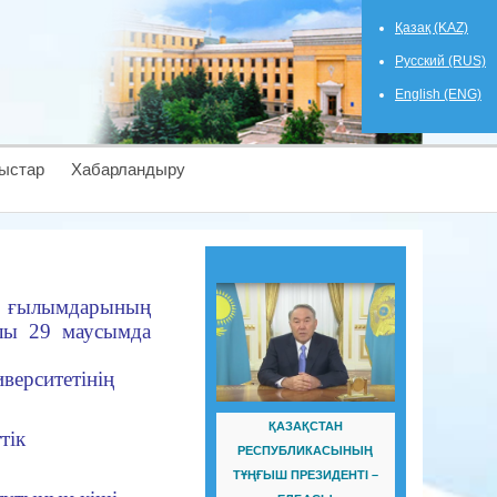
Қазақ (KAZ)
Русский (RUS)
English (ENG)
ыстар
Хабарландыру
я ғылымдарының
лы 29 маусымда
верситетінің
ҚАЗАҚСТАН
тік
РЕСПУБЛИКАСЫНЫҢ
ТҰҢҒЫШ ПРЕЗИДЕНТІ –