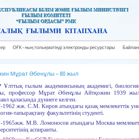
лер
ОҒК - ның толықмәтінді электронды ресурстары
Байлан
жин Мұрат Әбенұлы – 80 жыл
 Ұлттық ғылым академиясының академигі, биологи
ры, профессор Мұрат Әбенұлы Айтқожин 1939 жы
авл қаласында дүниеге келген.
-1962 жж. С.М. Киров атындағы қазақ мемлекеттік уни
огия-тапырақтану факультетінің студенті.
-1965жж. М.В. Ломоносов атындағы Москва мемлекет
ерситетінің аспиранты.