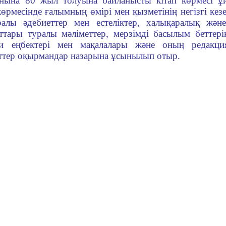
анына 80 жыл толуына байланысты кітап көрмесі 
көрмесінде ғалымның
өмірі мен қызметінің негізгі кезе
алы әдебиеттер мен естеліктер, халықаралық жән
ттары туралы мәліметтер,
мерзімді басылым беттері
и еңбектері мен мақалалары және оның редакц
ттер
оқырмандар назарына ұсынылып отыр.