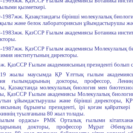
-1969жж. ҚазССР Ғылым академиясы Ботаника инстит
ғылыми қызметкері.
-1987жж. Қазақстандағы бірінші молекулалық биологи
қылы және белок лабораториясын ұйымдастырушы жән
8-1983жж. ҚазССР Ғылым академиясы Ботаника инст
кторы.
3-1987жж. ҚазССР Ғылым академиясы Молекулалық б
химия институтының директоры.
ж. ҚазССР Ғылым академиясының президенті болып с
019 жылы маусымда ҚР Ұлттық ғылым академиясы
гия ғылымдарының докторы, профессор, Ленин
ты, Қазақстанда молекулалық биология мен биотехно
ы, ҚазССР Ғылым академиясы Молекулалық биологи
тутын ұйымдастырушы және бірінші директоры, Қ
иясының бұрынғы президенті, ірі қоғам қайраткер
иннің туылғанына 80 жыл толады.
Ғылым ордасы» РМК
Орталық ғылыми кітапхан
дарының докторы, профессор
Мұрат Әбенұлы