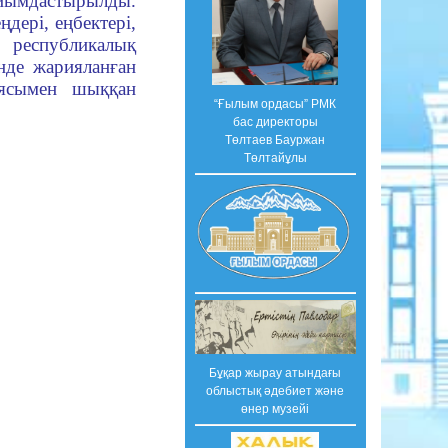
ұйымдастырылды.
ңдері, еңбектері,
е республикалық
нде жарияланған
иясымен шыққан
“Ғылым ордасы” РМК
бас директоры
Төлтаев Бауржан
Төлтайұлы
Бұқар жырау атындағы
облыстық әдебиет және
өнер музейі