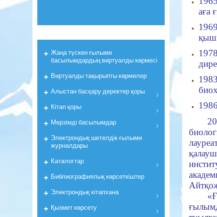
1965
аға 
1969
қыш
Жаңа түскен ғылыми
197
басылымдардың виртуалды көрмесі
дире
Виртуалды тақырыпты көрмелер
198
био
Алыстан басқару деректер қоры
1986
Кiтап қоры
2
Мерзiмдi басылымдар
биоло
Электрондық шетелдік ғылыми
лауреа
журналдары
қалауш
Каталогтар
инсти
академ
Библиографиялық көрсеткiштер
Айтқож
Электрондық кiтапхана
«
ғылым
Қызмет көрсету