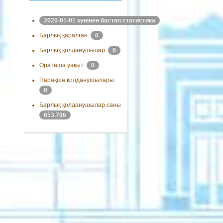
2020-01-01 күнінен бастап статистика
Барлық қаралған:
0
Барлық қолданушылар:
0
Ораташа уақыт:
0
Парақша қолданушылары:
0
Барлық қолданушылар саны
653.796