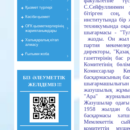
факультетіне 
С.Сейфуллинмен
Қызмет түрлері
бітірген соң,
Кәсіби қызмет
институтында бір
техникумында оқ
ОҒК қызметкерлерiнiң
жарияланымдары
шығармасы - "Тул
жазды. Он жыл б
Халықаралық кітап
алмасу
партия мекемеле
директоры, "Қазақ 
Ғылыми жоба
газеттерінің бас
Комитетінің бөл
Комиссарлар К
басқармасының бас
БІЗ ӘЛЕУМЕТТІК
шығармашылығын үд
ЖЕЛІДЕМІЗ !!!
жазушылық жұмыс
"Ара" журналын
Жазушылар одағы
1958 жылдан б
басқармасы хат
Мемлекеттік сый
комитеттің мү