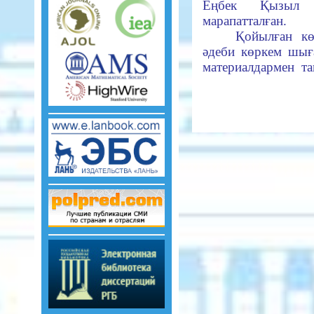
Еңбек Қызыл Т
марапатталған.
Қойылған кө
әдеби көркем ш
материалдармен та