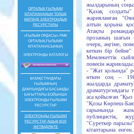
жылдарының соңын
ОРТАЛЫҚ ҒЫЛЫМИ
"Қазақ солдаты
КІТАПХАНАНЫҢ ТОЛЫҚ
жарияланған "Оянғ
МӘТІНДІ ЭЛЕКТРОНДЫҚ
алтын қорына қо
РЕСУРСТАРЫ
Атақты романда
«ҒЫЛЫМ ОРДАСЫ» РМК
прозаның шағын 
ОРТАЛЫҚ ҒЫЛЫМИ
очерк, әңгіме, пов
КIТАПХАНАСЫНЫҢ
кеткен бір бейне
ЭЛЕКТРОНДЫ КАТАЛОГЫ
Мемлекеттік сый
повесін жариялады.
- "Жат қолында" 
өткен соң – 1
ҚАЗАҚСТАНДАҒЫ
жылдарда драмату
ҒЫЛЫМНЫҢ
драматургиядағы 
ДАМУЫНДАҒЫ БАСЫМДЫ
БАҒЫТТАРЫ БОЙЫНША
аса қойылған "Қыз
ЭЛЕКТРОНДЫ ҒЫЛЫМИ
"Қозы Көрпеш-Бая
РЕСУРСТАР
сарынында жаз
публицистік, жу
ЭЛЕКТРОНДЫ ҒЫЛЫМИ
РЕСУРСТАР АШЫҚ ҚОЛ
"Суреткер парызы" 
ЖЕТІМДІЛІКТЕ
кітаптарына енген