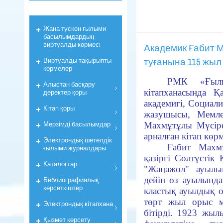
Жаңа түскен ғылыми
басылымдардың
виртуалды көрмесі
Академик Ғабит 
туғанына 115 жыл
Виртуалды тақырыпты
көрмелер
РМК «Ғыл
Алыстан басқару
кітапханасында
Қ
деректер қоры
академигі, Социали
Кiтап қоры
жазушысы, Мемле
Мерзiмдi басылымдар
Махмұтұлы Мүсір
арналған кітап кө
Электрондық шетелдік
Ғабит Махм
ғылыми журналдары
қазіргі Солтүстік
Каталогтар
"Жаңажол" ауылы
дейін өз ауылынд
Библиографиялық
көрсеткiштер
кластық ауылдық о
төрт жыл орыс м
Электрондық кiтапхана
бітірді. 1923 ж
Қызмет көрсету