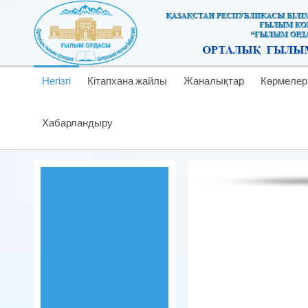
Негізгі
Кітапхана жайлы
Жаналықтар
Көрмелер
Хабарландыру