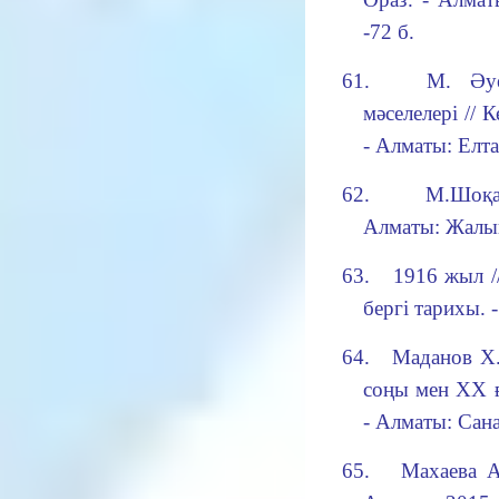
-72 б.
61.
М. Әу
мәселелері
// 
- Алматы: Елта
62.
М.Шоқа
Алматы: Жалын,
63.
1916 жыл /
бергі тарихы. -
64.
Маданов Х
соңы мен ХХ 
- Алматы: Сана
65.
Махаева 