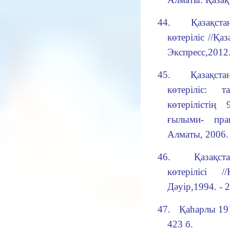
44.
Қазақст
көтеріліс
//Қа
Экспресс,2012.
45.
Қазақст
көтеріліс: 
көтерілісті
ғылыми- пра
Алматы, 2006. 
46.
Қазақс
көтерілісі
/
Дәуір,1994. - 2
47.
Қаһарлы 19
423 б.