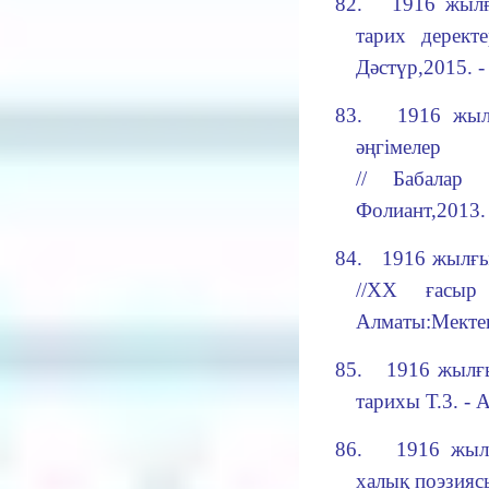
82.
1916 жылғ
тарих деректе
Дәстүр,2015. -
83.
1916 жыл
әңгімелер
// Бабалар
Фолиант,2013. 
84.
1916 жылғы 
//ХХ ғасыр
Алматы:Мектеп,
85.
1916 жылғы
тарихы Т.3. - 
86.
1916 жылғ
халық поэзияс