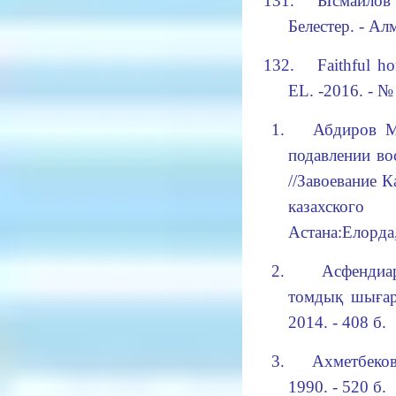
131.
Ысмайлов 
Белестер. - Ал
132.
Faithful ho
EL. -2016. - № 
1.
Абдиров 
подавлении во
//Завоевание
К
казахского
Астана
:
Елорда
2.
Асфендиа
томдық шығарм
2014. - 408 б.
3.
Ахметбеко
1990. - 520 б.