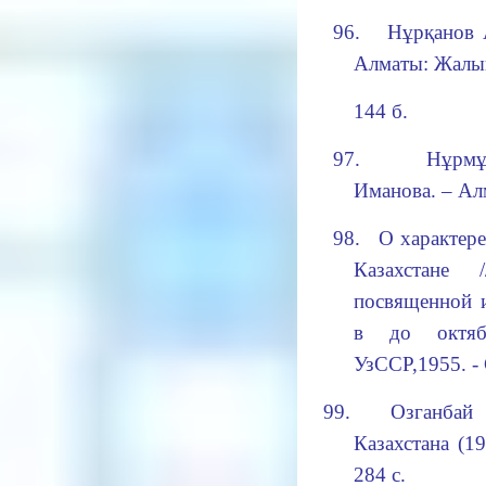
96.
Нұрқанов 
Алматы
:
Жалын
144 б.
97.
Нұрмұ
Иманова.
– Алм
98.
О характере
Казахстане 
посвященной 
в до октяб
УзССР,1955. - 
99.
Озганбай
К
азахстан
а
(19
284 с.