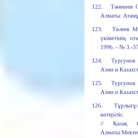
122.
Тәнекеев 
Алматы: Атамұр
123.
Төлеев М
үкіметінің от
1996. - № 3.-3
124.
Турсунов 
Азии и Казахс
125.
Турсунов 
А
зии и
К
азахст
126.
Тұрлығұ
көтеріліс
.
// Қазақ 
Алматы:Мектеп