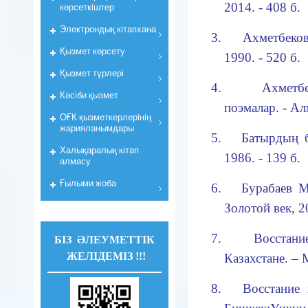
2014. - 408 б.
көрсеткiштер
Электрондық кiтапхана
3.
Ахметбеко
Қызмет көрсету
1990. - 520 б.
Қызмет түрлері
4.
Ахметб
Кәсіби қызмет
поэмалар. - Ал
ОҒК қызметкерлерiнiң
жарияланымдары
5.
Батырдың б
Халықаралық кітап
1986. - 139 б.
алмасу
Ғылыми жоба
6.
Бурабаев М
Золотой век, 
7.
Восстан
БІЗ ӘЛЕУМЕТТІК
ЖЕЛІДЕМІЗ !!!
К
азахстане. – 
8.
Восстание 