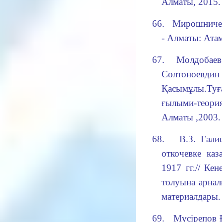
Алматы, 2015. 
66.
Мирошниченк
- Алматы: Атам
67.
Молдобаев
С
олтоноев
Қасымұлы.
Туғ
ғылыми-теори
Алматы ,2003. 
68.
В.
З. Гали
откочевке каз
1917 гг.//
Кене
толуына арна
материалдары.
69.
Мүсірепов 