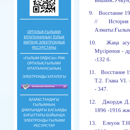
Бишкек:Учкун, 
9.
Во
с
стание 1
// Исто
Алматы:Ғылым,
ОРТАЛЫҚ ҒЫЛЫМИ
КІТАПХАНАНЫҢ ТОЛЫҚ
10.
Жаңа асу
МӘТІНДІ ЭЛЕКТРОНДЫҚ
РЕСУРСТАРЫ
Мүсірепов - д
«ҒЫЛЫМ ОРДАСЫ» РМК
-132 б.
ОРТАЛЫҚ ҒЫЛЫМИ
КIТАПХАНАСЫНЫҢ
11.
Вос
с
тание 1
ЭЛЕКТРОНДЫ КАТАЛОГЫ
Т.2. Гл
а
ва VI
.
- 347.
ҚАЗАҚСТАНДАҒЫ
12.
Джордж Д
ҒЫЛЫМНЫҢ
1896 -1916 жж.
ДАМУЫНДАҒЫ БАСЫМДЫ
БАҒЫТТАРЫ БОЙЫНША
ЭЛЕКТРОНДЫ ҒЫЛЫМИ
13.
Елеуов Т.Н
РЕСУРСТАР