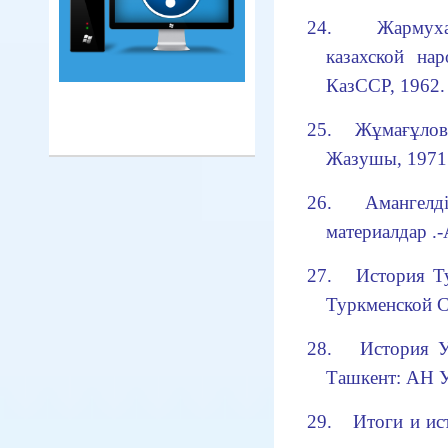
24.
Жармух
казахской на
К
аз
ССР, 1962. 
25.
Жұмағұло
Жазушы, 1971.
26.
Аман
г
елд
материалдар
.-
27.
История Т
Туркменской С
28.
История У
Ташкент: АН У
29.
Итоги и ис