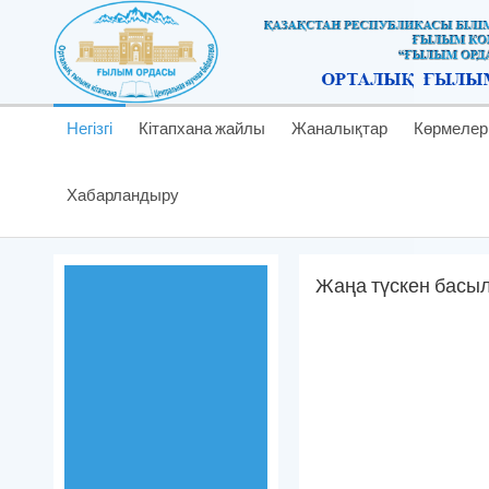
Негізгі
Кітапхана жайлы
Жаналықтар
Көрмелер
Хабарландыру
Жаңа түскен басы