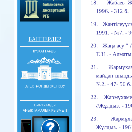
18.
Жабаев Ж
1996. - 312 б.
19.
Жантілеуұл
1991. - №7. - 9
БАННЕРЛЕР
20.
Жаңа асу "
ҚҰЖАТТАРДЫ
Т.31. - Алматы:
21.
Жарм
ұха
майдан шынд
№2. - 47- 56 б.
ЭЛЕКТРОНДЫ ЖЕТКІЗУ
22.
Жармұхаме
//Жұлдыз. - 196
ВИРТУАЛДЫ
АНЫҚТАМАЛЫҚ ҚЫЗМЕТІ
23.
Жармұха
Жұлдыз. - 196