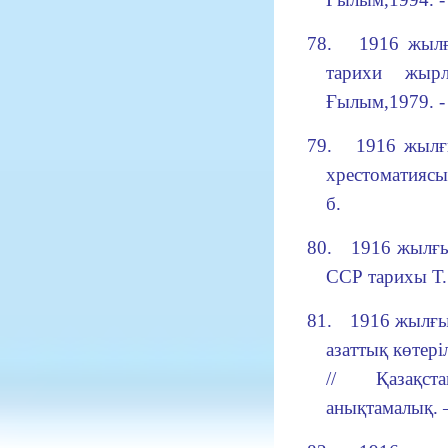
78.
1916 жылғ
тарихи жырл
Ғылым,1979. - 
79.
1916 жылғ
хрестоматиясы.
б.
80.
1916 жылғы
ССР тарихы Т.1
81.
1916 жылғы
азаттық көтері
// Қазақст
анықтамалық. –