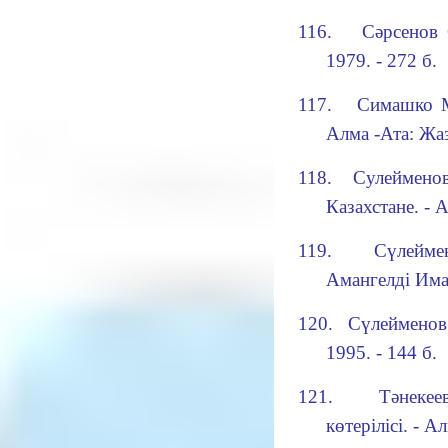
116.
Сәрсенов
1979. - 272 б.
117.
Симашко М
Алма -Ата: Жа
118.
Сулейменов
Казахстане. - 
119.
Сүлейме
Аман
г
елді Им
120.
Сүлейменов
1995. - 144 б.
121.
Тәнекее
көтерілісі. - 