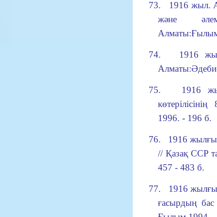
73.
1916 жыл. 
және әле
Алматы:Ғылым,
74.
1916 жы
Алматы:Әдебиет
75.
1916 ж
көтерілісіні
1996. - 196 б.
76.
1916 жылғы 
// Қазақ ССР т
457 - 483 б.
77.
1916 жылғы 
ғасырдың бас 
Ғылым,1994. - 