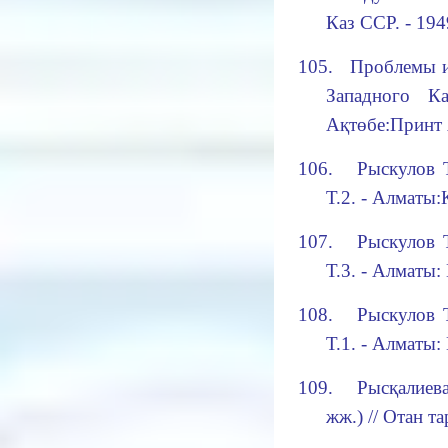
Каз ССР.
- 194
105.
Проблемы и
Западного
К
Ақтөбе
:
Принт 
106.
Рыскулов 
Т.2. - Алматы:К
107.
Рыскулов 
Т.3. - Алматы
:
108.
Рыскулов 
Т.1. - Алматы:
109.
Рысқалиев
жж.) // Отан та