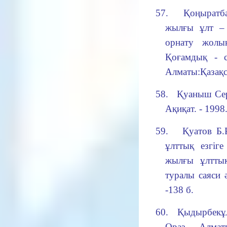
57.
Қоңыратб
жылғы ұлт – 
орнату жолы
Қоғамдық - с
Алматы:Қазақст
58.
Қуаныш Сер
Ақиқат. - 1998.
59.
Қуатов Б.
ұлттық езгіг
жылғы ұлттық
туралы саяси ә
-138 б.
60.
Қыдырбекұл
Ораз. - Алмат