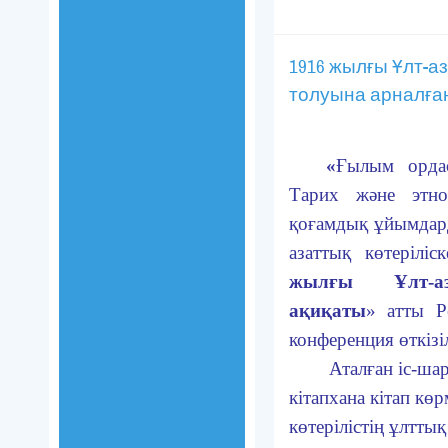
1916 жылғы Ұлт-аз
толуына арналған
«
Ғылым орда
Тарих және этно
қоғамдық ұйымдар
азаттық көтеріл
жылғы Ұлт-аза
ақиқаты
» атты Р
конференция өткізіл
Аталған іс-шара
кітапхана кітап к
көтерілістің ұлтты