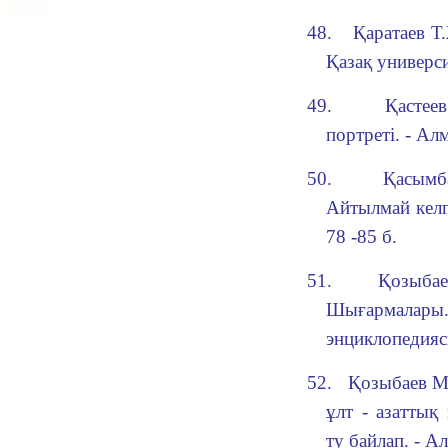
48.
Қаратаев Т.
Қазақ университ
49.
Қастее
портреті.
- Алм
50.
Қасымб
Айтылмай келг
78 -85 б.
51.
Қозыб
Шығармала
энциклопедиясы
52.
Қозыбаев М
ұлт - азатты
ту байлап. - А