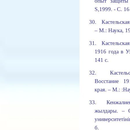
опыт защиты 
S,1999. - С. 1
30.
Кастельская
– М
.
: Наука, 1
31.
Кастельска
1916 года в Уз
141 с.
32.
Кастель
Восстание 19
края. – М
.:
:Нау
33.
Кенжали
жылдары. – О
университетін
б.