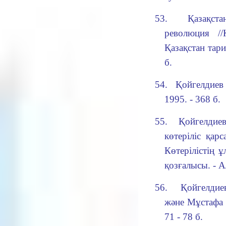
53.
Қазақст
революция //
Қазақстан тари
б.
54.
Қойгелдиев
1995. - 368 б.
55.
Қойгелдие
көтеріліс қар
Көтерілістің 
қозғалысы. - А
56.
Қойгелдие
және Мұстафа 
71 - 78 б.