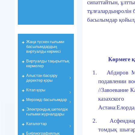
сипаттайтын, ұлтт
тұлғалардың
ролін 
басылымдар қойыл
Жаңа түскен ғылыми
басылымдардың
виртуалды көрмесі
Көрмеге қ
Виртуалды тақырыптық
көрмелер
1.
Абдиров 
Алыстан басқару
деректер қоры
подавлении во
//Завоевание
К
Кiтап қоры
казахского
Мерзiмдi басылымдар
Астана
:
Елорда
Электрондық шетелдік
ғылыми журналдары
2.
Асфендиа
Каталогтар
томдық шығарм
Библиографиялық