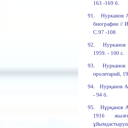
163 -169 б.
91.
Нурканов 
биографии // 
С.
97 -108
92.
Нурканов 
1959. - 100 с.
93.
Нурканов
пролетарий, 19
94.
Нурқанов А
- 94 б.
95.
Нұрқанов А
1916 жылғы
ұйымдастырушы