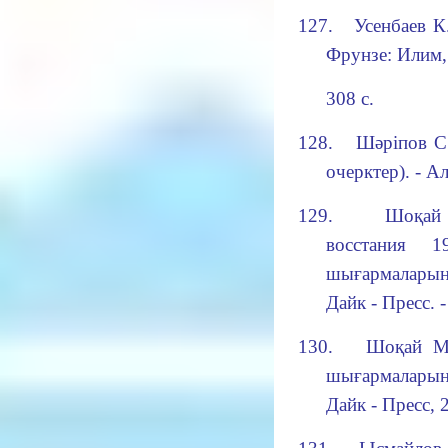
127.
Усенбаев К
Фрунзе: Илим,
308 с.
128.
Шәріпов С.
очерктер). - А
129.
Шоқай
восстания 
шығармалары
Дайк - Пресс. -
130.
Шоқай 
шығармаларыны
Дайк - Пресс, 2