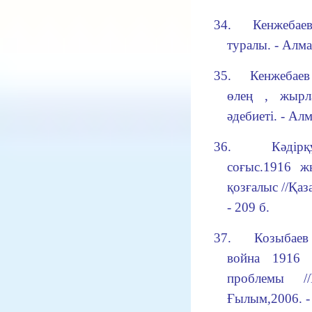
34.
Кенжебаев
туралы. - Алма
35.
Кенжебаев
өлең , жырл
әдебиеті. - Ал
36.
Кәдір
соғыс.1916 ж
қозғалыс //Қаз
- 209 б.
37.
Козыбаев
война 1916 г
проблемы /
Ғылым,2006. -