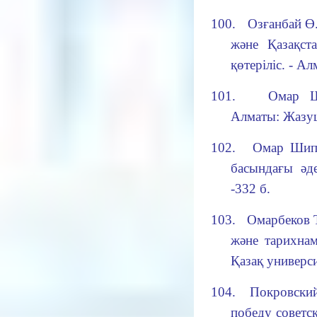
100.
Озғанбай Ө
және Қазақст
қөтеріліс. - А
101.
Омар Ш
Алматы: Жазуш
102.
Омар Шип
басындағы әде
-332 б.
103.
Омарбеков 
және тарихнам
Қазақ универси
104.
Покровский
победу советск