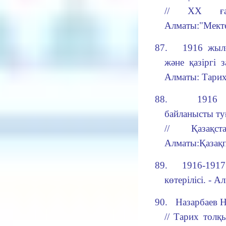
// ХХ ғас
Алматы:"Мектеп
87.
1916 жылғ
және қазіргі 
Алматы: Тарих
88.
1916 
байланысты ту
// Қазақс
Алматы:Қазақпа
89.
1916-191
көтерілісі
. - А
90.
Назарбаев Н
// Тарих толқ