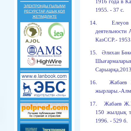
1916 года в
К
ЭЛЕКТРОНДЫ ҒЫЛЫМИ
1955. - 37 с.
РЕСУРСТАР АШЫҚ ҚОЛ
ЖЕТІМДІЛІКТЕ
14.
Елеуов
деятельности 
КазССР.
- 1953
15.
Әлихан Бөк
Шығармаларын
Сарыарқа,2013.
16.
Жабаев
жырлары.­-Алм
17.
Жабаев Ж.
150 жылдық т
1996. - 529 б.