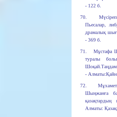
- 122 б.
70.
Мүсіре
Пьесалар, либ
драмалық шыға
- 369 б.
71.
Мұстафа Ш
туралы больш
Шоқай.Таңдам
- Алматы:Қайна
72.
Мұхамет
Шыңжанға ба
қазақтардың
Алматы: Қазақп