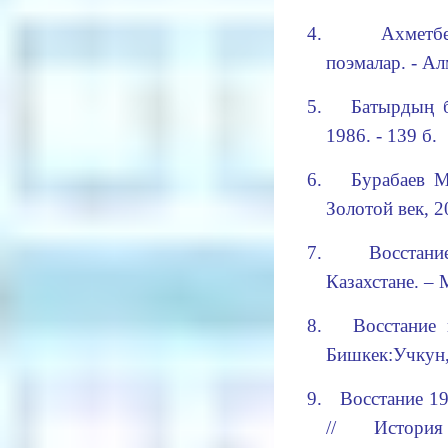
4.
Ахметб
поэмалар. - Ал
5.
Батырдың б
1986. - 139 б.
6.
Бурабаев М
Золотой век, 
7.
Восстан
К
азахстане. – 
8.
Восстание 
Бишкек:Учкун, 
9.
Во
с
стание 1
// Исто