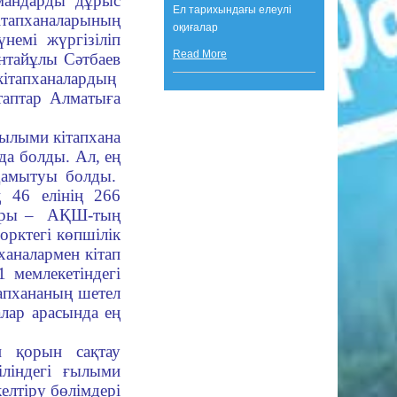
мандарды дұрыс
Ел тарихындағы елеулі
тапханаларының
оқиғалар
немі жүргізіліп
Read More
нтайұлы Сәтбаев
кітапханалардың
ітаптар Алматыға
ылыми кітапхана
да болды. Ал, ең
дамытуы болды.
ң 46 елінің 266
алары – АҚШ-тың
орктегі көпшілік
ханалармен кітап
 мемлекетіндегі
апхананың шетел
лар арасында ең
п қорын сақтау
іліндегі ғылыми
елтіру бөлімдері