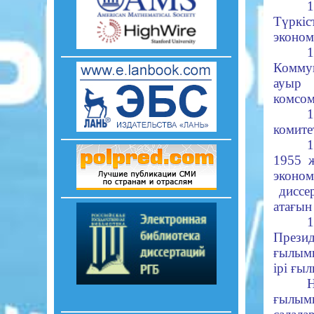
1
Түркіс
эконом
Коммун
ауыр 
комсом
комите
1
1955 ж
экон
диссер
атағын
Прези
ғылыми
ірі ғы
Н
ғылыми