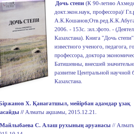
Дочь степи
(К 90-летию Ахмед
докт.экон.наук, профессора)/ Гл.
А.К.Кошанов;Отв.ред.К.К.Абуг
2006. - 153с. :ил.:фото. - (Деят
Казахстана). Книга "Дочь степи
известного ученого, педагога, г
профессора, доктора экономиче
Батишевны, внесшей значительны
развитие Центральной научной 
Казахстана.
Біржанов Х. Қанағатшыл, мейірбан адамдар ұзақ
асайды //
Алматы ақшамы, 2015.12.21.
Майлыбаева С.
Алаш рухының аруанасы
// Алмат
015.10.14