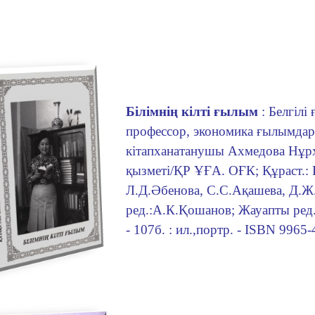
Бiлiмнiң кілтi ғылым
: Белгiлi
профессор, экономика ғылымда
кiтапханатанушы Ахмедова Нұр
қызметi/ҚР ҰҒА. ОҒК; Құраст.: 
Л.Д.Әбенова, С.С.Ақашева, Д.Ж
ред.:А.К.Қошанов; Жауапты ред.
- 107б. : ил.,портр. - ISBN 9965