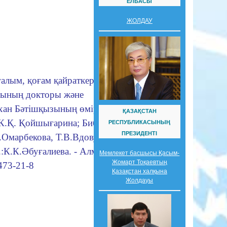
ЕЛБАСЫ
ЖОЛДАУ
 ғалым, қоғам қайраткерi,
рының докторы және
хан Бәтiшқызының өмiр жолы мен
ҚАЗАҚСТАН
К.Қ. Қойшығарина; Библ. ред.:
РЕСПУБЛИКАСЫНЫҢ
ПРЕЗИДЕНТІ
.Омарбекова, Т.В.Вдовухина; Бас
:К.К.Әбуғалиева. - Алматы, 2002.
Мемлекет басшысы Қасым-
Жомарт Тоқаевтың
-473-21-8
Қазақстан халқына
Жолдауы