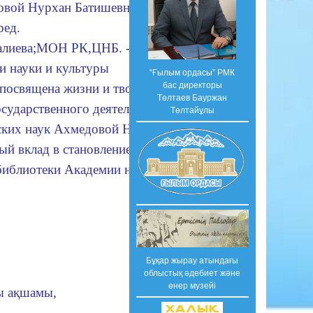
овой Нурхан Батишевны,
ред.
алиева;МОН РК,ЦНБ. - Алматы,
ели науки и культуры
“Ғылым ордасы” РМК
бас директоры
"посвящена жизни и творчеству
Төлтаев Бауржан
осударственного деятеля,
Төлтайұлы
ских наук Ахмедовой Нурхан
й вклад в становление и
библиотеки Академии наук
Бұқар жырау атындағы
облыстық әдебиет және
өнер музейі
ы ақшамы,