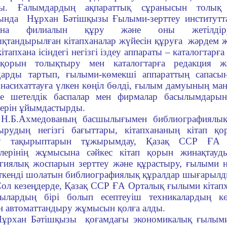
ы. Ғалымдардың ақпараттық сұранысын толық қ
тында Нұрхан Бәтішқызы Ғылыми-зерттеу институт
пхана филиалын құру және оны жетілдір
қтандырылған кітапханалар жүйесін құруға жәрдем 
кітапхана ісіндегі негізгі іздеу аппараты – каталогтарға
 қорын толықтыру мен каталогтарға редакция 
арды тартып, ғылыми-көмекші аппараттың сапасын
насихаттауға үлкен көңіл бөлді, ғылым дамуының ма
де шетелдік баспалар мен фирмалар басылымдары
ерін ұйымдастырды.
.Б.Ахмедованың басшылығымен библиографиялық 
ырудың негізгі бағыттары, кітапхананың кітап қо
еу тақырыптарын тұжырымдау, Қазақ ССР ҒА ғ
елерінің жұмысына сәйкес кітап қорын жинақтауд
гиялық жоспарын зерттеу және құрастыру, ғылыми н
ткенді шолатын библиографиялық құралдар шығарылд
ол кезеңдерде, Қазақ ССР ҒА Орталық ғылыми кітапх
қылардың бірі болып есептеуіш техникалардың к
н автоматтандыру жұмысын қолға алды.
ұрхан Бәтішқызы қоғамдағы экономикалық ғылыми 