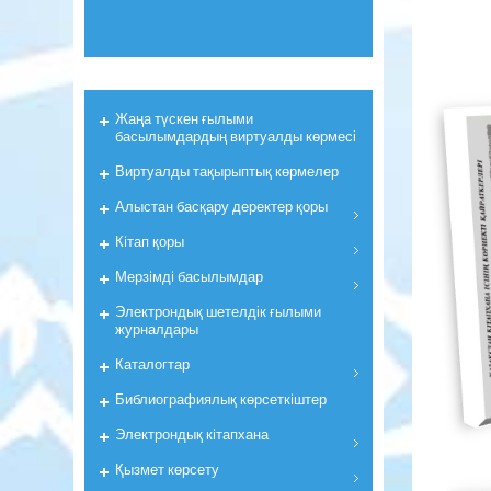
Жаңа түскен ғылыми
басылымдардың виртуалды көрмесі
Виртуалды тақырыптық көрмелер
Алыстан басқару деректер қоры
Кiтап қоры
Мерзiмдi басылымдар
Электрондық шетелдік ғылыми
журналдары
Каталогтар
Библиографиялық көрсеткiштер
Электрондық кiтапхана
Қызмет көрсету