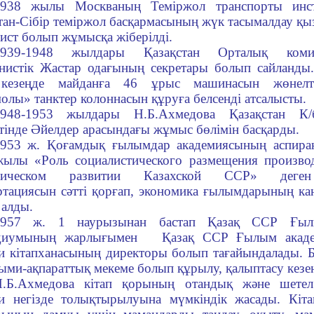
938 жылы Москваның Теміржол транспорты инсти
тан-Сібір теміржол басқармасының жүк тасымалдау қы
ист болып жұмысқа жіберілді.
1939-1948 жылдары Қазақстан Орталық коми
истік Жастар одағының секретары болып сайланды.
кезеңде майданға 46 ұрыс машинасын жөнелтк
олы» танктер колоннасын құруға белсенді атсалысты.
1948-1953 жылдары Н.Б.Ахмедова Қазақстан 
тінде Әйелдер арасындағы жұмыс бөлімін басқарды.
953 ж. Қоғамдық ғылымдар академиясының аспиран
ылы «Роль социалистического размещения произво
омическом развитии Казахской ССР» деген
тациясын сәтті қорғап, экономика ғылымдарының к
 алды.
1957 ж. 1 наурызынан бастап Қазақ ССР Ғыл
диумының жарлығымен Қазақ ССР Ғылым акаде
 кітапханасының директоры болып тағайындалады. Б
лыми-ақпараттық мекеме болып құрылу, қалыптасу кезең
.Б.Ахмедова кітап қорының отандық және шетел 
 негізде толықтырылуына мүмкіндік жасады. Кітап