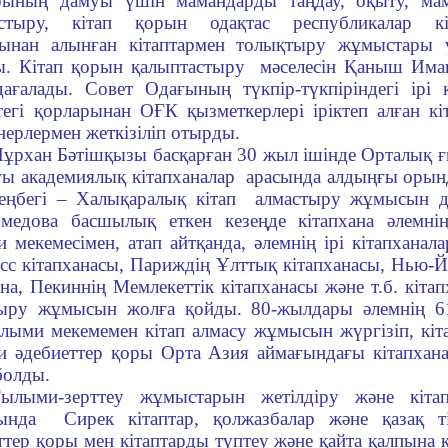
арының дамуы үшін мамандарды таңдау, оқыту, ма
астыру, кітап қорын одақтас республикалар кі
ынан алынған кітаптармен толықтыру жұмыстары ү
. Кітап қорын қалыптастыру мәселесін Қаныш Има
дағалады. Совет Одағының түкпір-түкпіріндегі ірі 
тегі қорларынан ОҒК қызметкерлері іріктеп алған к
нерлермен жеткізіліп отырды.
ұрхан Бәтішқызы басқарған 30 жыл ішінде Орталық ғ
ғы академиялық кітапханалар арасында алдыңғы орын
 еңбегі – Халықаралық кітап алмастыру жұмысын 
медова басшылық еткен кезеңде кітапхана әлемні
 мекемесімен, атап айтқанда, әлемнің ірі кітапхан
сс кітапханасы, Париждің Ұлттық кітапханасы, Нью-Й
ана, Пекиннің Мемлекеттік кітапханасы және т.б. кітап
ыру жұмысын жолға қойды. 80-жылдары әлемнің 61
лыми мекемемен кітап алмасу жұмысын жүргізіп, кіт
 әдебиеттер қоры Орта Азия аймағындағы кітапхана
 болды.
ылыми-зерттеу жұмыстарын жетілдіру және кіта
тында Сирек кітаптар, қолжазбалар және қазақ т
ттер қоры мен кітаптарды түптеу және қайта қалпына к