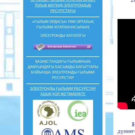
ТОЛЫҚ МӘТІНДІ ЭЛЕКТРОНДЫҚ
РЕСУРСТАРЫ
«ҒЫЛЫМ ОРДАСЫ» РМК ОРТАЛЫҚ
ҒЫЛЫМИ КIТАПХАНАСЫНЫҢ
ЭЛЕКТРОНДЫ КАТАЛОГЫ
ҚАЗАҚСТАНДАҒЫ ҒЫЛЫМНЫҢ
ДАМУЫНДАҒЫ БАСЫМДЫ БАҒЫТТАРЫ
БОЙЫНША ЭЛЕКТРОНДЫ ҒЫЛЫМИ
РЕСУРСТАР
ЭЛЕКТРОНДЫ ҒЫЛЫМИ РЕСУРСТАР
АШЫҚ ҚОЛ ЖЕТІМДІЛІКТЕ
дүниег