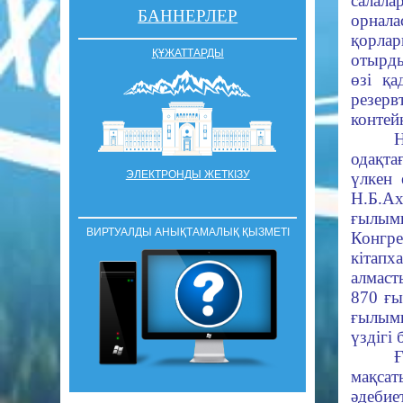
салал
БАННЕРЛЕР
орнал
қорлар
ҚҰЖАТТАРДЫ
отырды
өзі қа
резерв
контей
Н
одақта
ЭЛЕКТРОНДЫ ЖЕТКІЗУ
үлкен
Н.Б.Ах
ғылыми
ВИРТУАЛДЫ АНЫҚТАМАЛЫҚ ҚЫЗМЕТІ
Конгре
кітапх
алмаст
870 ғы
ғылыми
үздігі
Ғ
мақса
әдебие