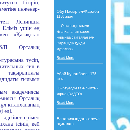
тутын бітіріп,
зметіне инженер-
Әбу Насыр әл-Фараби
1150 жыл
теті Лениншіл
Орталық ғылыми
 Еліміз үшін ең
кітапхананың сирек
ен «Қазақстан
қорында сақталған әл-
Фарабидің құнды
К/б/П Орталық
мұралары.
Read More
турасына түсіп,
дительных сил в
 тақырыптағы
Абай Құнанбаев - 175
жыл
андидаты ғылыми
Виртуалды тақырыптық
ым академиясы
көрме (ВИДЕО)
миясы Орталық
Read More
ұл кітапхананың
і еді.
әдебиеттерімен
Ел тарихындағы елеулі
хана ісінің кей
оқиғалар