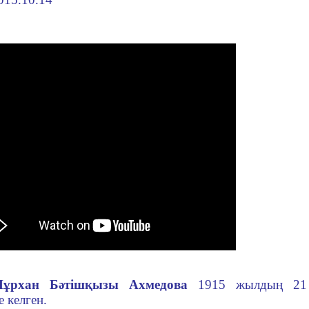
Нұрхан Бәтішқызы Ахмедова
1915 жылдың 21 
е келген.