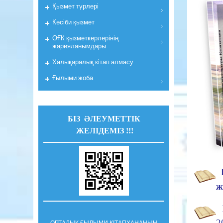
Қызмет түрлері
Кәсіби қызмет
ОҒК қызметкерлерiнiң
жарияланымдары
Халықаралық кітап алмасу
Ғылыми жоба
БІЗ ӘЛЕУМЕТТІК
ЖЕЛІДЕМІЗ !!!
ж
2
ОРТАЛЫҚ ҒЫЛЫМИ КІТАПХАНАНЫҢ