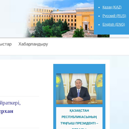
Қазақ (KAZ)
Русский (RUS)
English (ENG)
ыстар
Хабарландыру
йраткері,
ұрхан
ҚАЗАҚСТАН
РЕСПУБЛИКАСЫНЫҢ
ТҰҢҒЫШ ПРЕЗИДЕНТІ –