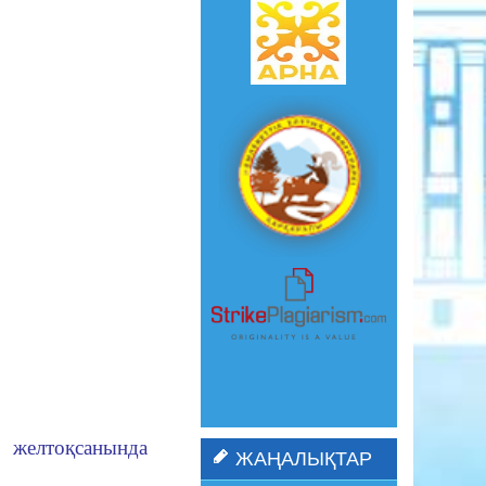
желтоқсанында
ЖАҢАЛЫҚТАР