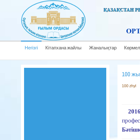
Негізгі
Кітапхана жайлы
Жаналықтар
Көрме
100 ж
100 zhyl
2016 
профе
Бәтiш