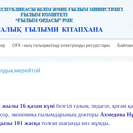
лер
ОҒК - ның толықмәтінді электронды ресурстары
Байлан
ылдық мерейтой
жылы 16 қазан күні
белгілі ғалым, педагог, қоғам қа
ссор, экономика ғылымдарының докторы
Ахмедова Н
қызы
101 жасқа
толған шағында көз жұмды.