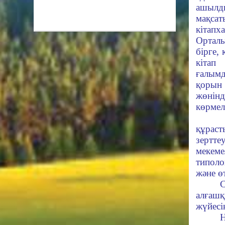
ашылд
мақса
кіта
Орталы
бірге, 
кітап
ғалымд
қорын 
жөнін
көрмел
Н
құраст
зертт
мекем
типоло
және ө
С
алғаш
жүйесі
Н