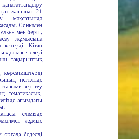
анағаттандыру
тары жанынан 21
у мақсатында
жасады. Сонымен
 үлкен мән беріп,
жасау жұмысына
 көтерді. Кітап
ңызды мәселелері
ның тақырыптық
көрсеткіштерді
рының негізінде
ылыми-зерттеу
ың тематикалық-
егізде ағымдағы
ы.
анасы – елімізде
өмегімен жұмыс
ортада беделді