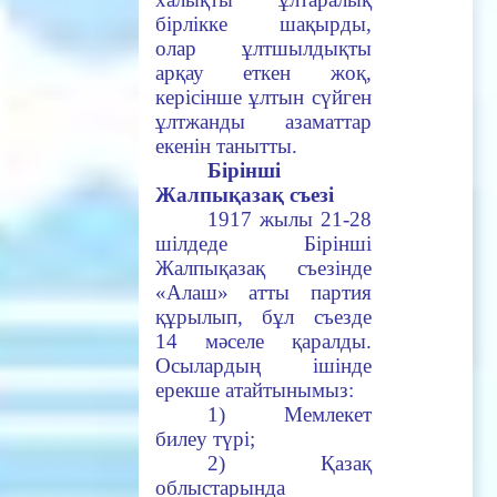
бірлікке шақырды,
олар ұлтшылдықты
арқау еткен жоқ,
керісінше ұлтын сүйген
ұлтжанды азаматтар
екенін танытты.
Бірінші
Жалпықазақ съезі
1917 жылы 21-28
шілдеде Бірінші
Жалпықазақ съезінде
«Алаш» атты партия
құрылып, бұл съезде
14 мәселе қаралды.
Осылардың ішінде
ерекше атайтынымыз:
1) Мемлекет
билеу түрі;
2) Қазақ
облыстарында