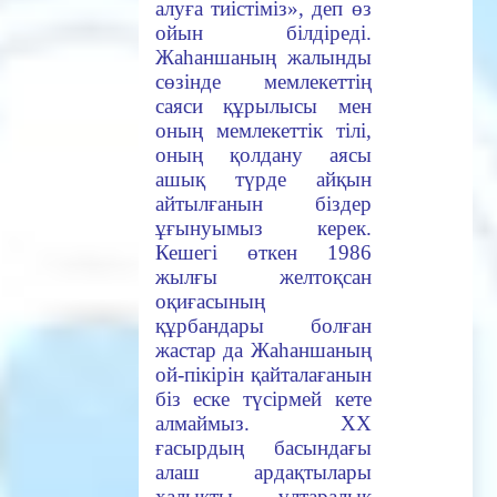
алуға тиістіміз», деп өз
ойын білдіреді.
Жаһаншаның жалынды
сөзінде мемлекеттің
саяси құрылысы мен
оның мемлекеттік тілі,
оның қолдану аясы
ашық түрде айқын
айтылғанын біздер
ұғынуымыз керек.
Кешегі өткен 1986
жылғы желтоқсан
оқиғасының
құрбандары болған
жастар да Жаһаншаның
ой-пікірін қайталағанын
біз еске түсірмей кете
алмаймыз. XX
ғасырдың басындағы
алаш ардақтылары
халықты ұлтаралық