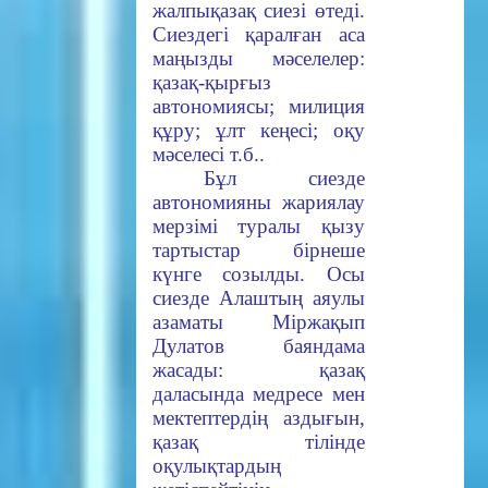
жалпықазақ сиезі өтеді.
Сиездегі қаралған аса
маңызды мәселелер:
қазақ-қырғыз
автономиясы; милиция
құру; ұлт кеңесі; оқу
мәселесі т.б..
Бұл сиезде
автономияны жариялау
мерзімі туралы қызу
тартыстар бірнеше
күнге созылды. Осы
сиезде Алаштың аяулы
азаматы
Міржақып
Дулатов
баяндама
жасады: қазақ
даласында медресе мен
мектептердің аздығын,
қазақ тілінде
оқулықтардың