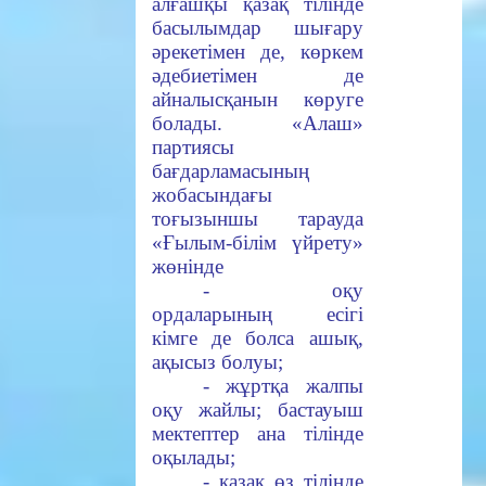
алғашқы қазақ тілінде
басылымдар шығару
әрекетімен де, көркем
әдебиетімен де
айналысқанын көруге
болады. «Алаш»
партиясы
бағдарламасының
жобасындағы
тоғызыншы тарауда
«Ғылым-білім үйрету»
жөнінде
- оқу
ордаларының есігі
кімге де болса ашық,
ақысыз болуы;
- жұртқа жалпы
оқу жайлы; бастауыш
мектептер ана тілінде
оқылады;
- қазақ өз тілінде