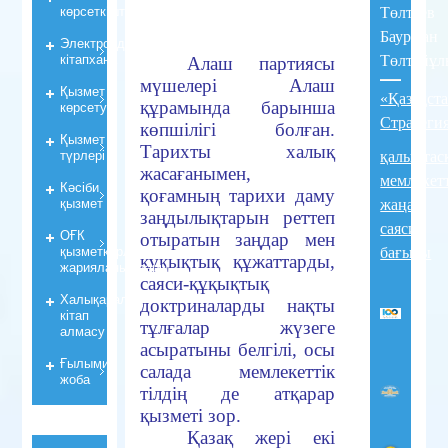
көрсеткiштер
Төлтаев
Бауржан
Электрондық
кiтапхана
Төлтайұл
Алаш партиясы
мүшелері Алаш
Қызмет
«Қазақст
құрамында барынша
көрсету
Стратеги
көпшілігі болған.
Қызмет
Тарихты халық
түрлері
қалыптас
жасағанымен,
мемлекет
Кәсіби
қоғамның тарихи даму
қызмет
жаңа
заңдылықтарын реттеп
саяси
ОҒК
отыратын заңдар мен
қызметкерлерiнiң
бағыты
құқықтық құжаттарды,
жарияланымдары
саяси-құқықтық
Халықаралық
доктриналарды нақты
кітап
тұлғалар жүзеге
алмасу
асыратыны белгілі, осы
Ғылыми
салада мемлекеттік
жоба
тілдің де атқарар
қызметі зор.
Қазақ жері екі