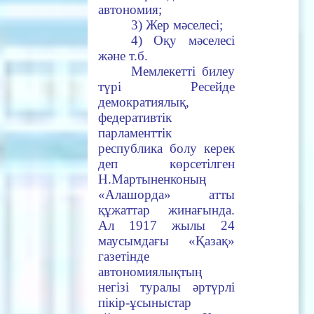
автономия;
3) Жер мәселесі;
4) Оқу мәселесі
және т.б.
Мемлекетті билеу
түрі Ресейде
демократиялық,
федеративтік
парламенттік
республика болу керек
деп көрсетілген
Н.Мартыненконың
«Алашорда» атты
құжаттар жинағында.
Ал 1917 жылы 24
маусымдағы «Қазақ»
газетінде
автономиялықтың
негізі туралы әртүрлі
пікір-ұсыныстар