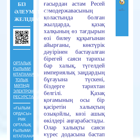
ғасырдан астам Ресей
БІЗ
самодержавасының
ӘЛЕУМЕТТІК
қоластында болған
ЖЕЛІДЕМІЗ !!!
жылдарда, қазақ
халқының өз тағдырын
өзі билеу құқығынан
айырғаны, көктүрік
дәуірінен бастауалған
бірегей саяси тарихы
ОРТАЛЫҚ
бар халық, түгелдей
ҒЫЛЫМИ
империялық заңдардың
КІТАПХАНАНЫҢ
бұғауына түскені,
ТОЛЫҚ
біздерге тарихтан
МӘТІНДІ
ЭЛЕКТРОНДЫҚ
белгілі. Қазақ
РЕСУРСТАРЫ
қоғамының осы бір
қасіретін халықтың
«ҒЫЛЫМ
озықойлы, көзі ашық
ОРДАСЫ»
РМК
өкілдері аңғарабастады.
ОРТАЛЫҚ
Олар халықты саяси
ҒЫЛЫМИ
күрес додасына бастап
КIТАПХАНАСЫНЫҢ