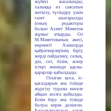
жүйесі жасалынды;
халыққа өз саясатын
жеткізу, түсіндіру үшін
газет шығарылды
(оның редакторы
болып Ахмет Мәметов
жұмыс атқарды. Ол
М.Мәметованың әкесі,
көрнекті Алашорда
қайраткерлерінің бірі);
жерді пайдалану, салық,
дін, сот, білім, әскер
істері жөнінде қаулы-
қарарлар қабылдады.
Осыған қоса, іс-
қағаздарын ана тілінде
жүргізу туралы мәселе
айқын жолға қойылды.
Білім беру ана тілінде
болуы керек делінген.
Басылымдардың қазақ