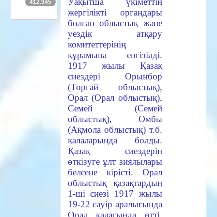
Уақытша үкіметтің
412.945
жергілікті органдары
болған облыстық және
уездік атқару
комитеттерінің
құрамына енгізілді.
1917
жылы Қазақ
сиездері Орынбор
(Торғай облыстық),
Орал (Орал облыстық),
Семей (Семей
облыстық), Омбы
(Ақмола облыстық) т.б.
қалаларында болды.
Қазақ сиездерін
өткізуге ұлт зиялылары
белсене кірісті. Орал
облыстық қазақтардың
1-ші сиезі 1917 жылы
19-22 сәуір аралығында
Орал қаласында өтті.