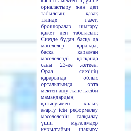
кәсіптік мектептің үйіне
орналастыру жөн деп
табылсын; - қазақ
тілінде газет,
брошюралар шығару
қажет деп табылсын;
Сиезде бұдан басқа да
мәселелер қаралды,
басқа қаралған
мәселелерді қосқанда
саны 23-ке жеткен.
Орал сиезінің
қарарында облыс
орталығында орта
мектеп ашу және кәсіби
мамандардың
қатысуымен халық
ағарту ісін реформалау
мәселелерін талқылау
үшін мұғалімдер
құрылтайын шақыру