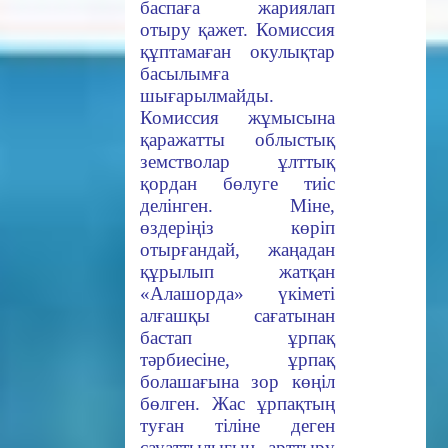
баспаға жариялап
отыру қажет. Комиссия
құптамаған окулықтар
басылымға
шығарылмайды.
Комиссия жұмысына
қаражатты облыстық
земстволар ұлттық
қордан бөлуге тиіс
делінген. Міне,
өздеріңіз көріп
отырғандай, жаңадан
құрылып жатқан
«Алашорда» үкіметі
алғашқы сағатынан
бастап ұрпақ
тәрбиесіне, ұрпақ
болашағына зор көңіл
бөлген. Жас ұрпақтың
туған тіліне деген
сауаттылығын арттыру