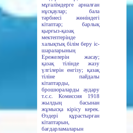
мұғалімдерге арналған
нұсқаулар; бала
тәрбиесі жөніндегі
кітаптар; барлық
қырғыз-қазақ
мектептерінде
халықтық білім беру іс-
шараларының
Ережелерін жасау;
қазақ тілінде жазу
үлгілерін енгізу; қазақ
тіліне пайдалы
кітаптарды,
брошюраларды аудару
т.с.с. Комиссия 1918
жылдың басынан
жұмысқа кірісу керек.
Өздері құрастырған
кітаптарын,
бағдарламаларын