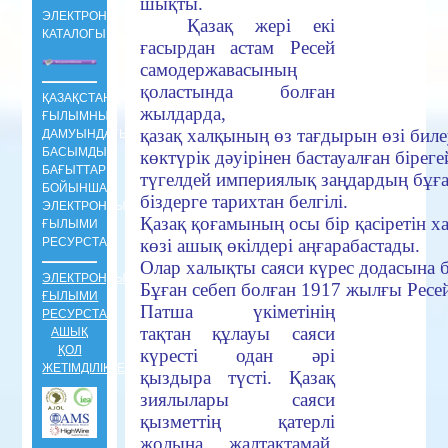
шықты.
ЭЛЕКТРОНДЫ
Қазақ жері екі
КАТАЛОГЫ
ғасырдан астам Ресей
самодержавасының
қоластында болған
ҚАЗАҚСТАНДАҒЫ
жылдарда,
ҒЫЛЫМНЫҢ
қазақ халқының өз тағдырын өзі бил
ДАМУЫНДАҒЫ
БАСЫМДЫ
көктүрік дәуірінен бастауалған бірег
БАҒЫТТАРЫ
түгелдей империялық заңдардың бұға
БОЙЫНША
біздерге тарихтан белгілі.
ЭЛЕКТРОНДЫ
Қазақ қоғамының осы бір қасіретін 
ҒЫЛЫМИ
РЕСУРСТАР
көзі ашық өкілдері аңғарабастады.
Олар халықты саяси күрес додасына 
ЭЛЕКТРОНДЫ
Бұған себеп болған 1917 жылғы Ресейд
ҒЫЛЫМИ
Патша үкіметінің
РЕСУРСТАР
тақтан құлауы саяси
АШЫҚ
ҚОЛ
күресті одан әрі
ЖЕТІМДІЛІКТЕ
қыздыра түсті. Қазақ
зиялылары саяси
қызметтің қатерлі
жолына жалтақтамай,