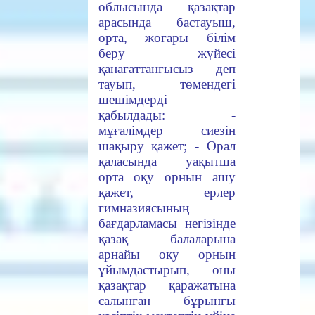
облысында қазақтар
арасында бастауыш,
орта, жоғары білім
беру жүйесі
қанағаттанғысыз деп
тауып, төмендегі
шешімдерді
қабылдады: -
мұғалімдер сиезін
шақыру қажет; - Орал
қаласында уақытша
орта оқу орнын ашу
қажет, ерлер
гимназиясының
бағдарламасы негізінде
қазақ балаларына
арнайы оқу орнын
ұйымдастырып, оны
қазақтар қаражатына
салынған бұрынғы