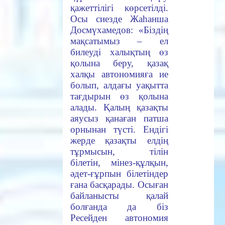
қажеттілігі көрсетілді.
Осы сиезде Жаһанша
Досмүхамедов: «Біздің
мақсатымыз – ел
билеуді халықтың өз
қолына беру, қазақ
халқы автономияға ие
болып, алдағы уақытта
тағдырын өз қолына
алады. Қалың қазақты
аяусыз қанаған патша
орнынан түсті. Ендігі
жерде қазақты елдің
тұрмысын, тілін
білетін, мінез-құлқын,
әдет-ғұрпын білетіндер
ғана басқарады. Осыған
байланысты қалай
болғанда да біз
Ресейден автономия