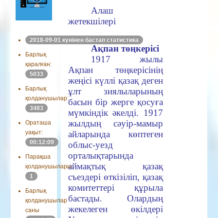
Алаш
жетекшілері
2018-09-01 күнінен бастап статистика
Ақпан төңкерісі
Барлық
1917
жылы
қаралған:
Ақпан төңкерісінің
5033
жеңісі күллі қазақ деген
Барлық
ұлт зиялыларының
қолданушылар:
басын бір жерге қосуға
3483
мүмкіндік әкелді.
1917
жылдың
сәуір
-
мамыр
Ораташа
айларында көптеген
уақыт:
00:12:09
облыс-уезд
орталықтарында
Парақша
аймақтық қазақ
қолданушылары:
съездері өткізіліп, қазақ
1
комитеттері құрыла
Барлық
бастады. Олардың
қолданушылар
жекелеген өкілдері
саны