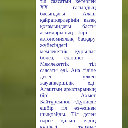
тіл саясатын көтерген
XX ғасырдың
басындағы Алаш
қайраткерлерінің қазақ
қоғамындағы басты
ағымдарының бірі –
автономиялық басқару
жүйесіндегі
мемлекеттік құрылыс
болса, екіншісі –
Мемлекеттік тіл
саясаты еді. Ана тіліне
деген үлкен
жауапкершілік еді.
Алаштың арыстарының
бірі – Ахмет
Байтұрсынов «Дүниеде
ешбір тіл өз-өзінен
шықпайды. Тіл деген
нәрсе қалың елдің
күндегі тұрмыс