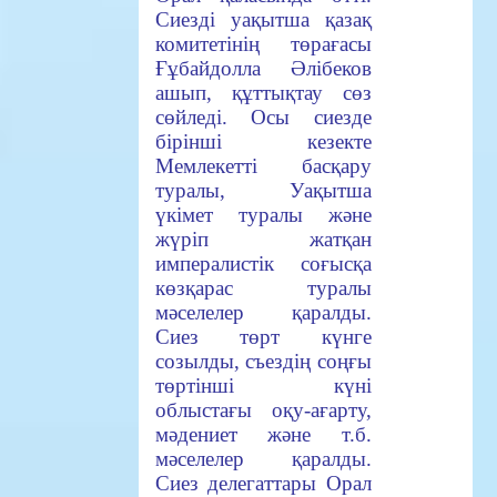
Сиезді уақытша қазақ
комитетінің төрағасы
Ғұбайдолла Әлібеков
ашып, құттықтау сөз
сөйледі. Осы сиезде
бірінші кезекте
Мемлекетті басқару
туралы, Уақытша
үкімет туралы және
жүріп жатқан
импералистік соғысқа
көзқарас туралы
мәселелер қаралды.
Сиез төрт күнге
созылды, съездің соңғы
төртінші күні
облыстағы оқу-ағарту,
мәдениет және т.б.
мәселелер қаралды.
Сиез делегаттары Орал