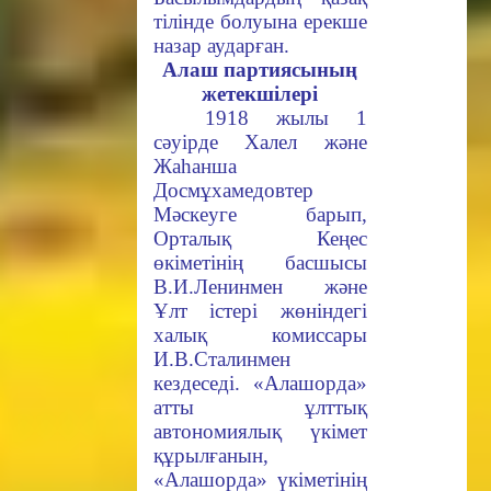
тілінде болуына ерекше
назар аударған.
Алаш партиясының
жетекшілері
1918 жылы 1
сәуірде
Халел
және
Жаһанша
Досмұхамедовтер
Мәскеуге барып,
Орталық Кеңес
өкіметінің басшысы
В.И.Ленинмен және
Ұлт істері жөніндегі
халық комиссары
И.В.Сталинмен
кездеседі. «Алашорда»
атты ұлттық
автономиялық үкімет
құрылғанын,
«Алашорда» үкіметінің