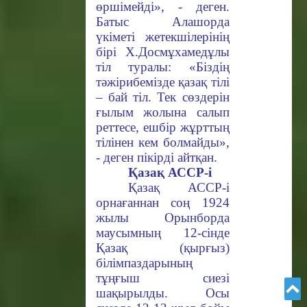
өршімейді», - деген.
Батыс Алашорда
үкіметі жетекшілерінің
бірі Х.Досмұхамедұлы
тіл туралы: «Біздің
тәжірибемізде қазақ тілі
– бай тіл. Тек сөздерін
ғылым жолына салып
реттесе, ешбір жұрттың
тілінен кем болмайды»,
- деген пікірді айтқан.
Қазақ АССР-і
Қазақ АССР-і
орнағаннан соң
1924
жылы Орынборда
маусымның 12-сінде
Қазақ (қырғыз)
білімпаздарының
тұңғыш сиезі
шақырылды. Осы