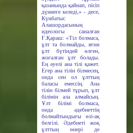
қазанында қайнап, пісіп
дүниеге келеді,» - десе,
Күнбатыс
Алашордасының
идеологы саналған
Ғ.Қараш: «Тіл болмаса,
ұлт та болмайды, яғни
ұлт бүтіндей өлген,
жоғалған ұлт болады.
Ең әуелі ана тілі қажет.
Егер ана тілін білмесең,
онда сен ол ұлттың
баласы емессің. Ана
тілін білмей тұрып, ұлт
білімін ала алмайсың.
Ұлт білімі болмаса,
онда әдебиеттің
болмайтындығы өзі-ақ
белгілі. Әдебиеті жоқ
ұлттың өнері де