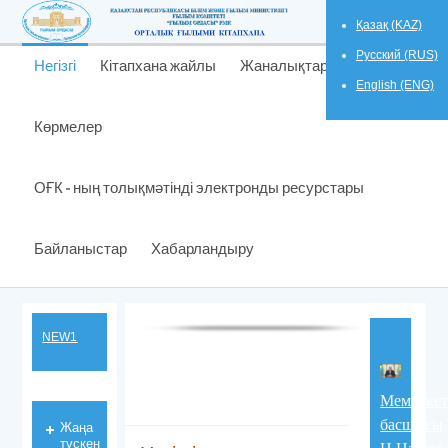
Қазақ (KAZ)
Русский (RUS)
Негізгі
Кітапхана жайлы
Жаналықтар
English (ENG)
Көрмелер
ОҒК - ның толықмәтінді электронды ресурстары
Байланыстар
Хабарландыру
NEW1
Мемлеке
басшысы
Жаңа
түскен