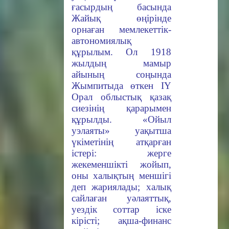
ғасырдың басында
Жайық өңірінде
орнаған мемлекеттік-
автономиялық
құрылым. Ол 1918
жылдың мамыр
айының соңында
Жымпитыда өткен ІҮ
Орал облыстық қазақ
сиезінің қарарымен
құрылды. «Ойыл
уэлаяты» уақытша
үкіметінің атқарған
істері: жерге
жекеменшікті жойып,
оны халықтың меншігі
деп жариялады; халық
сайлаған уәлаяттық,
уездік соттар іске
кірісті; ақша-финанс