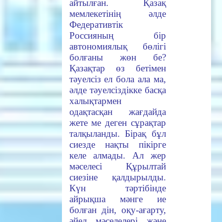
айтылған. Қазақ
мемлекетінің әлде
Федеративтік
Россияның бір
автономиялық бөлігі
болғаны жөн бе?
Қазақтар өз бетімен
тәуелсіз ел бола ала ма,
әлде тәуелсіздікке басқа
халықтармен
одақтасқан жағдайда
жете ме деген сұрақтар
талқыланды. Бірақ бұл
сиезде нақты пікірге
келе алмады. Ал жер
мәселесі Құрылтай
сиезіне қалдырылды.
Күн тәртібінде
айрықша мәнге ие
болған дін, оқу-ағарту,
әйел мәселелері және