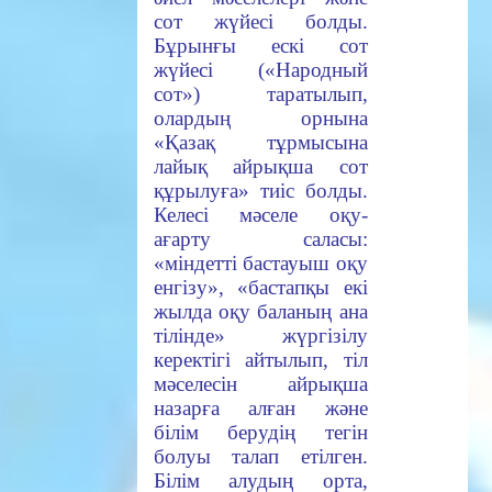
сот жүйесі болды.
Бұрынғы ескі сот
жүйесі («Народный
сот») таратылып,
олардың орнына
«Қазақ тұрмысына
лайық айрықша сот
құрылуға» тиіс болды.
Келесі мәселе оқу-
ағарту саласы:
«міндетті бастауыш оқу
енгізу», «бастапқы екі
жылда оқу баланың ана
тілінде» жүргізілу
керектігі айтылып, тіл
мәселесін айрықша
назарға алған және
білім берудің тегін
болуы талап етілген.
Білім алудың орта,