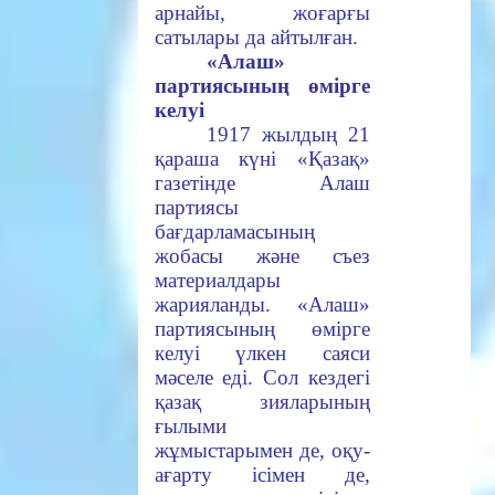
арнайы, жоғарғы
сатылары да айтылған.
«Алаш»
партиясының өмірге
келуі
1917
жылдың 21
қараша күні «Қазақ»
газетінде Алаш
партиясы
бағдарламасының
жобасы және съез
материалдары
жарияланды. «Алаш»
партиясының өмірге
келуі үлкен саяси
мәселе еді. Сол кездегі
қазақ зияларының
ғылыми
жұмыстарымен де, оқу-
ағарту ісімен де,