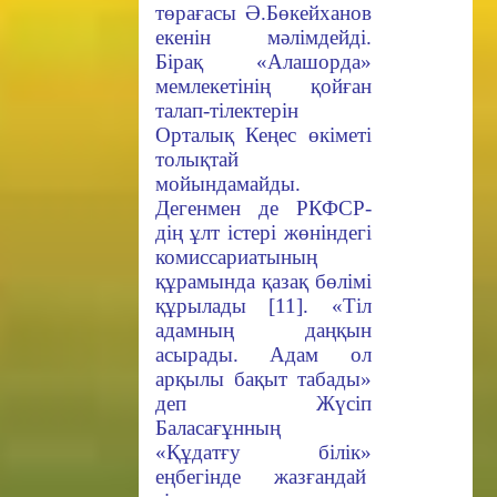
төрағасы Ә.Бөкейханов
екенін мәлімдейді.
Бірақ «Алашорда»
мемлекетінің қойған
талап-тілектерін
Орталық Кеңес өкіметі
толықтай
мойындамайды.
Дегенмен де РКФСР-
дің ұлт істері жөніндегі
комиссариатының
құрамында қазақ бөлімі
құрылады [11]. «Тіл
адамның даңқын
асырады. Адам ол
арқылы бақыт табады»
деп Жүсіп
Баласағұнның
«Құдатғу білік»
еңбегінде жазғандай