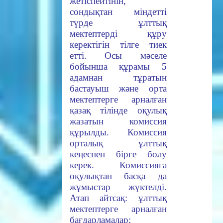
жетіспейтінін,
сондықтан міндетті
түрде ұлттық
мектептерді құру
керектігін тілге тиек
етті. Осы мәселе
бойынша құрамы 5
адамнан тұратын
бастауыш және орта
мектептерге арналған
қазақ тілінде оқулық
жазатын комиссия
құрылды. Комиссия
орталық ұлттық
кеңеспен бірге болу
керек. Комиссияға
оқулықтан басқа да
жұмыстар жүктелді.
Атап айтсақ: ұлттық
мектептерге арналған
бағдарламалар;