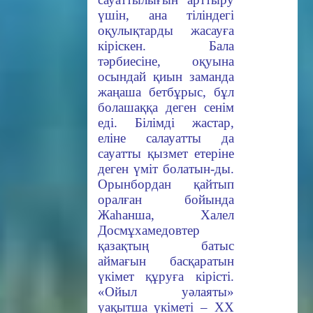
үшін, ана тіліндегі
оқулықтарды жасауға
кіріскен. Бала
тәрбиесіне, оқуына
осындай қиын заманда
жаңаша бетбұрыс, бұл
болашаққа деген сенім
еді. Білімді жастар,
еліне салауатты да
сауатты қызмет етеріне
деген үміт болатын-ды.
Орынбордан қайтып
оралған бойында
Жаһанша, Халел
Досмұхамедовтер
қазақтың батыс
аймағын басқаратын
үкімет құруға кірісті.
«Ойыл уәлаяты»
уақытша үкіметі – XX