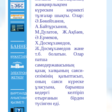
жанқиярлықпен
күрескен көрнекті
тұлғалар шықты. Олар:
Ә.Бөкейханов,
А.Байтұрсынов,
М.Дулатов, Ж.Ақбаев,
Ә.Ермеков,
Х.Досмұхамедов,
БАННЕРЛЕР
Ж.Досмұхамедов және
т.б. болатын. Олар
ҚҰЖАТТАРДЫ
патша
самодержавасының
қазақ халқының саяси-
ЭЛЕКТРОНДЫ
сезімінің қалыптасып,
ЖЕТКІЗУ
оның саяси күреске
ұласуына, барынша
кедергі келтіріп
ВИРТУАЛДЫ
отырғанын бірден
АНЫҚТАМАЛЫҚ
ҚЫЗМЕТІ
түсінген еді.