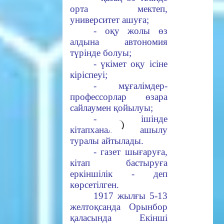
орта мектеп,
университет ашуға;
- оқу жолы өз
алдына автономия
түрінде болуы;
- үкімет оқу ісіне
кіріспеуі;
- мұғалімдер-
профессорлар өзара
сайлаумен қойылуы;
- ел ішінде
кітапханалар ашылу
туралы айтылады.
- газет шығаруға,
кітап бастыруға
еркіншілік - деп
көрсетілген.
1917 жылғы 5-13
желтоқсанда Орынбор
қаласында Екінші