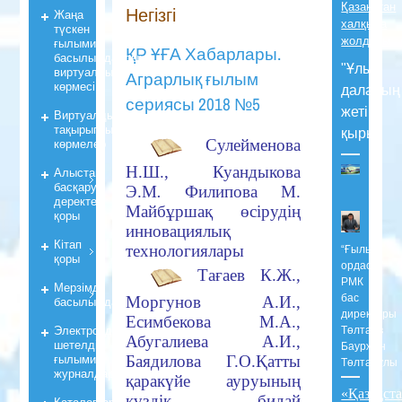
Қазақстан
Негізгі
Жаңа
халқына
түскен
жолдауы
ғылыми
ҚР ҰҒА Хабарлары.
басылымдардың
"Ұлы
виртуалды
Аграрлық ғылым
көрмесі
даланың
сериясы 2018 №5
жеті
Виртуалды
тақырыпты
қыры"
көрмелер
Сулейменова
Н.Ш., Куандыкова
Алыстан
басқару
Э.М
.
Ф
илипова М.
деректер
Майбұршақ өсірудің
қоры
инновациялық
Кiтап
технологиялары
“Ғылым
қоры
ордасы”
Тағаев К.Ж.,
РМК
Мерзiмдi
бас
Моргунов А.И.,
басылымдар
директоры
Есимбекова М.А.,
Электрондық
Төлтаев
Абугалиева А.И.,
шетелдік
Бауржан
ғылыми
Баядилова Г.О.
Қ
атты
Төлтайұлы
журналдары
қ
арак
ү
йе ауруын
ың
«Қазақст
күздік бидай
Каталогтар