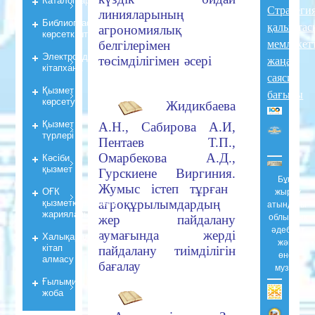
Стратеги
линияларының
Библиографиялық
қалыптас
агрономиялық
көрсеткiштер
мемлекет
белгілерімен
Электрондық
төсімділігімен әcepi
жаңа
кiтапхана
саяси
Қызмет
бағыты
көрсету
Жидикбаева
Қызмет
А.Н., Сабирова A.И,
түрлері
Пентаев Т.П.,
Омарбекова А.Д.,
Кәсіби
қызмет
Гурскиене Виргиния.
Бұқар
Жумыс
icтеп тұрған
ОҒК
жырау
қызметкерлерiнiң
агроқұрылымдардың
атындағы
жарияланымдары
облыстық
жер пайдалану
әдебиет
аумағында жерді
Халықаралық
және
кітап
пайдалану тиімділігін
өнер
алмасу
бағалау
музейі
Ғылыми
жоба