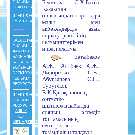
Бекетова С.X.
Батыс
ҒЫЛЫМИ
КIТАПХАНАСЫНЫҢ
Қазақстан
облысындағ
ы ipi қара
ЭЛЕКТРОНДЫ
КАТАЛОГЫ
малы мен
ақбөкендердің азық
корыту
трактісінің
ҚАЗАҚСТАНДАҒЫ
гелъминттерімен
ҒЫЛЫМНЫҢ
инвазиялануы
ДАМУЫНДАҒЫ
Затыбеков
БАСЫМДЫ
БАҒЫТТАРЫ
А.Ж., Агибаев А.Ж.,
БОЙЫНША
Дидоренко С.В.,
ЭЛЕКТРОНДЫ
Абугалиева С.П.,
ҒЫЛЫМИ
РЕСУРСТАР
Турутеков
Е.К.
Қазақстанның
ЭЛЕКТРОНДЫ
онтүстік-
ҒЫЛЫМИ
шығ
ыс
жағдайында
РЕСУРСТАР
АШЫҚ
сояның әлемдік
ҚОЛ
топтамасының
ЖЕТІМДІЛІКТЕ
септориозға
төзімділігін талдауы