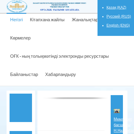
Қазақ (KAZ)
Русский (RUS)
Негізгі
Кітапхана жайлы
Жаналықтар
English (ENG)
Көрмелер
ОҒК - ның толықмәтінді электронды ресурстары
Байланыстар
Хабарландыру
Мемлекет
басшысы
Н.Назарба