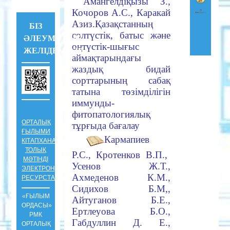
Амангелдіқызы З.,
Кочоров А.С., Каракай
Азиз
.
Қазақстанның
БІЗ
солтүстік, батыс және
ӘЛЕУМЕТТІК
оңтүстік-шығыс
ЖЕЛІДЕМІЗ !!!
аймақтарындағы
жаздық бидай
сорттарының сабақ
татына төзімділігін
иммунды-
фитопатологиялық
ОРТАЛЫҚ
тұрғыда бағалау
ҒЫЛЫМИ
Кармапиев
КІТАПХАНАНЫҢ
ТОЛЫҚ
Р.С., Кротенков В.П.,
МӘТІНДІ
Усенов Ж.Т.,
ЭЛЕКТРОНДЫҚ
Ахмеденов К.М.,
РЕСУРСТАРЫ
Сидихов Б.М,,
«ҒЫЛЫМ
Айтуганов Б.Е.,
ОРДАСЫ»
Ертлеуова Б.О.,
РМК
Габдуллин Д. Е.,
ОРТАЛЫҚ