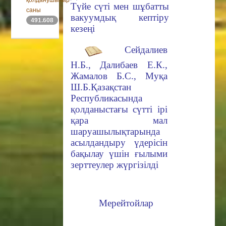
қолданушылар
Түйе сүті мен шұбатты
саны
вакуумдық кептіpy
491.608
кезеңі
Сейдалиев
Н.Б., Далибаев Е.К.,
Жамалов Б.С., Муқа
Ш.Б.
Қазақстан
Республикасында
қолданыстағы сүтті ipi
қара мал
шаруашылықтарында
асылдандыру үдерісін
бақылау үшін ғылыми
зерттеулер жүргізілді
Мерейтойлар