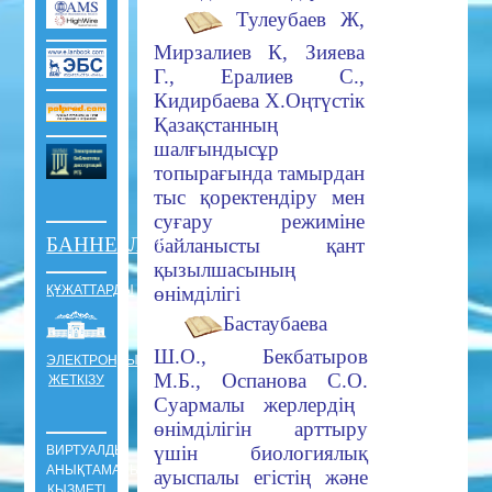
Тулеубаев Ж,
Мирзалиев К, Зияева
Г., Ералиев С.,
Кидирбаева X.
Оңтүстік
Қазақстанның
шалғ
ынды
сұр
топырағында тамырдан
тыс қоректендіру мен
суғару режиміне
БАННЕРЛЕР
байланысты қант
қызылшасының
ҚҰЖАТТАРДЫ
өнімділігі
Бастаубаева
Ш.О., Бекбатыров
ЭЛЕКТРОНДЫ
М.Б., Оспанова С.О.
ЖЕТКІЗУ
Суармалы жерлердің
өнімділігін арттыру
үшін
биологиялық
ВИРТУАЛДЫ
АНЫҚТАМАЛЫҚ
ауыспалы егістің және
ҚЫЗМЕТІ