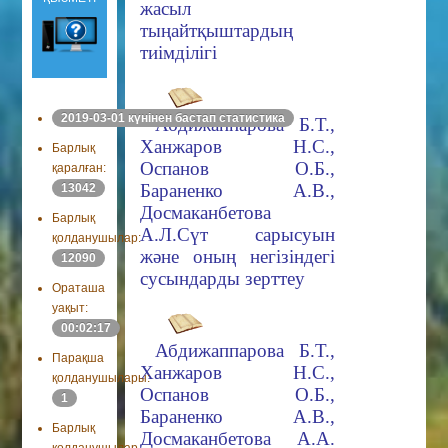
жасыл
тыңайтқыштардың
тиімділігі
2019-03-01 күнінен бастап статистика
Абдижаппарова Б.Т.,
Ханжаров Н.С.,
Барлық
Оспанов О.Б.,
қаралған:
Бараненко А.В.,
13042
Досмаканбетова
Барлық
А.Л.Сүт сарысуын
қолданушылар:
және оның негізіндегі
12090
сусындарды зерттеу
Ораташа
уақыт:
00:02:17
Абдижаппарова Б.Т.,
Парақша
Ханжаров Н.С.,
қолданушылары:
Оспанов О.Б.,
1
Бараненко А.В.,
Барлық
Досмаканбетова А.А.