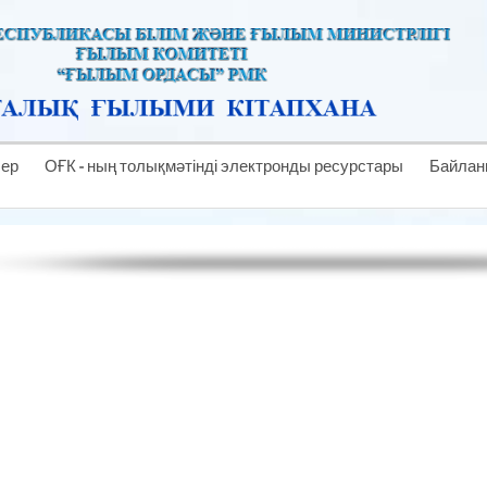
лер
ОҒК - ның толықмәтінді электронды ресурстары
Байлан