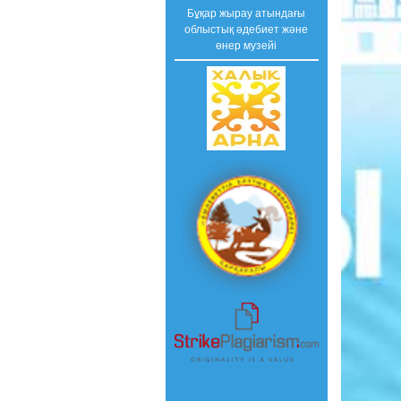
Бұқар жырау атындағы
облыстық әдебиет және
өнер музейі