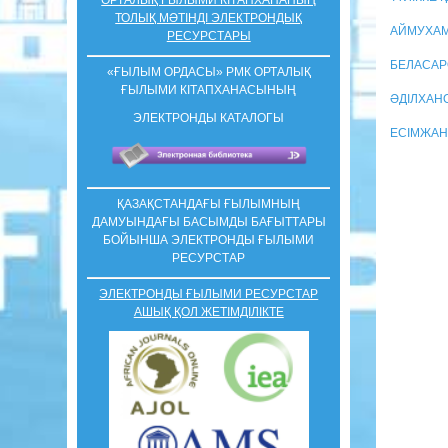
ТОЛЫҚ МӘТІНДІ ЭЛЕКТРОНДЫҚ
АЙМУХАМ
РЕСУРСТАРЫ
БЕЛАСАРО
«ҒЫЛЫМ ОРДАСЫ» РМК ОРТАЛЫҚ
ҒЫЛЫМИ КIТАПХАНАСЫНЫҢ
ӘДІЛХАНО
ЭЛЕКТРОНДЫ КАТАЛОГЫ
ЕСІМЖАН
ҚАЗАҚСТАНДАҒЫ ҒЫЛЫМНЫҢ
ДАМУЫНДАҒЫ БАСЫМДЫ БАҒЫТТАРЫ
БОЙЫНША ЭЛЕКТРОНДЫ ҒЫЛЫМИ
РЕСУРСТАР
ЭЛЕКТРОНДЫ ҒЫЛЫМИ РЕСУРСТАР
АШЫҚ ҚОЛ ЖЕТІМДІЛІКТЕ