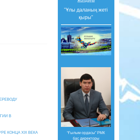
жолдауы
"Ұлы даланың жеті
қыры"
ПЕРЕВОДУ
ГИИ В
РЕ КОНЦА XIX ВЕКА
“Ғылым ордасы” РМК
бас директоры