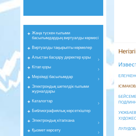
Жаңа түскен ғылыми
басылымдардың виртуалды көрмесі
Виртуалды тақырыпты көрмелер
Негізгі
Алыстан басқару деректер қоры
Извест
Кiтап қоры
Мерзiмдi басылымдар
ЕЛЕУКЕНО
Электрондық шетелдік ғылыми
ІСІМАКОВ
журналдары
БЕЙСЕМБ
Каталогтар
ПОДЛИНН
Библиографиялық көрсеткiштер
УЮКБАЕВ
ХУДОЖЕС
Электрондық кiтапхана
ЛУЛУДОВ
Қызмет көрсету