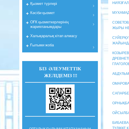
Қызмет түрлері
НИЯЗҒАЛИ
Кәсіби қызмет
МУХАМАД
ОҒК қызметкерлерiнiң
СОВЕТОВ
жарияланымдары
ЖЫРЫ НЕ
Халықаралық кітап алмасу
СУЙЕРҚУЛ
ЖАЙЫНДА
Ғылыми жоба
КОЗЫРЕВ
ДРЕВНЕТ
ГЛАГОЛО
БІЗ ӘЛЕУМЕТТІК
АБДУЛЬМ
ЖЕЛІДЕМІЗ !!!
ОМАРОВА 
САПАРБЕ
ОРНЫҚБАЙ
ОЙСЫЛБА
БИБАЕВА 
ТҮЛІККЕ
ОРТАЛЫҚ ҒЫЛЫМИ КІТАПХАНАНЫҢ