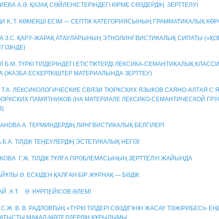
ЕВА А.Ә. ҚАЗАҚ СӨЙЛЕНІСТЕРІНДЕГІ КІРМЕ СӨЗДЕРДІҢ ЗЕРТТЕЛУІ
И К,.Т. КӨМЕКШІ ЕСІМ — СЕПТІК КАТЕГОРИЯСЫНЫҢ ГРАММАТИКАЛЫҚ КӨР
А З.С. ҚАРУ-ЖАРАҚ АТАУЛАРЫНЫҢ ЭТНОЛИНГВИСТИКАЛЫҚ СИПАТЫ («Қ
ГІЗІНДЕ)
 Б.М. ТҮРКІ ТІЛДЕРІНДЕГІ ЕТІСТІКТЕРДІ ЛЕКСИКА-СЕМАНТИКАЛЫҚ КЛАС
 (ЖАЗБА ЕСКЕРТКІШТЕР МАТЕРИАЛЫНДА ЗЕРТТЕУ)
 Т.А. ЛЕКСИКОЛОГИЧЕСКИЕ СВЯЗИ ТЮРКСКИХ ЯЗЫКОВ САЯНО-АЛТАЯ С
ЮРКСКИХ ПАМЯТНИКОВ (НА МАТЕРИАЛЕ ЛЕКСИКО-СЕМАНТИЧЕСКОЙ ГР
В)
АНОВА.А. ТЕРМИНДЕРДІҢ ЛИНГВИСТИКАЛЫҚ БЕЛГІЛЕРІ
Б.А. ТІЛДІК ТЕҢЕУЛЕРДІҢ ЭСТЕТИКАЛЫҚ НЕГІЗІ
КОВА Г.Ж. ТІЛДІК ТҰЛҒА ПРОБЛЕМАСЫНЫҢ ЗЕРТТЕЛУІ ЖАЙЫНДА
ҰЛЫ Ә. ЕСКІДЕН ҚАЛҒАН БІР ЖҰРНАҚ — БӘДІК
Й А.Т. Ә. НҰРПЕЙІСОВ ӘЛЕМІ
С.Ж. В. В. РАДЛОВТЫҢ «ТҮРКІ ТІЛДЕРІ СӨЗДІГІНІН ЖАСАУ ТӘЖІРИБЕСІ» ЕҢ
 ҚАТЫСТЫ МАҚАЛ-МӘТЕЛДЕРДІҢ ҚҰРЫЛЫМЫ