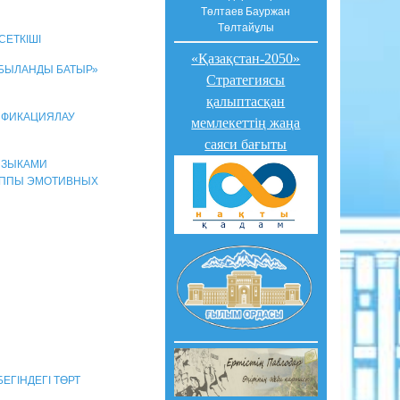
Төлтаев Бауржан
Төлтайұлы
СЕТКІШІ
«Қазақстан-2050»
ОБЫЛАНДЫ БАТЫР»
Стратегиясы
қалыптасқан
СИФИКАЦИЯЛАУ
мемлекеттің жаңа
саяси бағыты
 ЯЗЫКАМИ
УППЫ ЭМОТИВНЫХ
БЕГІНДЕГІ ТӨРТ