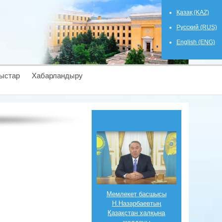
Қазақ (KAZ)
Русский (RUS)
English (ENG)
ыстар
Хабарландыру
Мемлекет басшысы
Н.Назарбаевтың
Қазақстан халқына