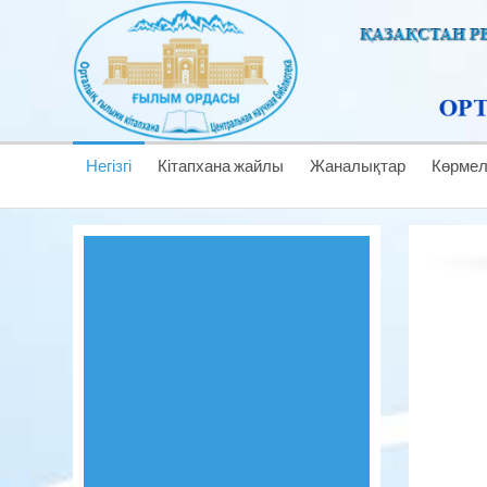
Негізгі
Кітапхана жайлы
Жаналықтар
Көрме