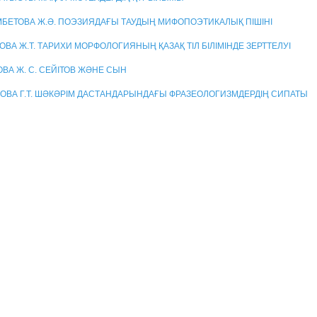
БЕТОВА Ж.Ә. ПОЭЗИЯДАҒЫ ТАУДЫҢ МИФОПОЭТИКАЛЫҚ ПІШІНІ
ВА Ж.Т. ТАРИХИ МОРФОЛОГИЯНЫҢ ҚАЗАҚ ТІЛ БІЛІМІНДЕ ЗЕРТТЕЛУІ
ВА Ж. С. СЕЙІТОВ ЖӘНЕ СЫН
ОВА Г.Т. ШӘКӘРІМ ДАСТАНДАРЫНДАҒЫ ФРАЗЕОЛОГИЗМДЕРДІҢ СИПАТЫ