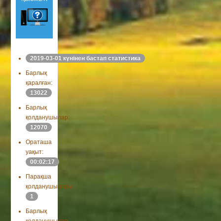
2019-03-01 күнінен бастап статистика
Барлық
қаралған:
13022
Барлық
қолданушылар:
12070
Ораташа
уақыт:
00:02:17
Парақша
қолданушылары:
1
Барлық