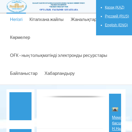
Қазақ (KAZ)
Русский (RUS)
Негізгі
Кітапхана жайлы
Жаналықтар
English (ENG)
Көрмелер
ОҒК - ның толықмәтінді электронды ресурстары
Байланыстар
Хабарландыру
Мемлекет
басшысы
Н.Назарба