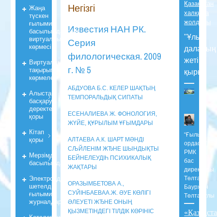
Қазақстан
Негізгі
Жаңа
халқына
түскен
жолдауы
ғылыми
Известия НАН РК.
басылымдардың
"Ұлы
виртуалды
Серия
көрмесі
даланың
филологическая. 2009
жеті
Виртуалды
г. № 5
тақырыпты
қыры"
көрмелер
АБДУОВА Б.С. КЕЛЕР ШАҚТЫҢ
Алыстан
ТЕМПОРАЛЬДЫҚ СИПАТЫ
басқару
деректер
ЕСЕНАЛИЕВА Ж. ФОНОЛОГИЯ,
қоры
ЖҮЙЕ, ҚҰРЫЛЫМ ҰҒЫМДАРЫ
Кiтап
“Ғылым
қоры
АЛТАЕВА А.К. ШАРТ МӘНДІ
ордасы”
СЉЙЛЕНІМ ЖЂНЕ ШЫНДЫҚТЫ
РМК
Мерзiмдi
БЕЙНЕЛЕУДІҺ ПСИХИКАЛЫҚ
бас
басылымдар
ЖАҚТАРЫ
директоры
Электрондық
Төлтаев
ОРАЗЫМБЕТОВА А.,
шетелдік
Бауржан
ғылыми
СУЙІНБАЕВАА.Ж. ӘУЕ КӨЛІГІ
Төлтайұлы
журналдары
ӘЛЕУЕТІ ЖЂНЕ ОНЫҢ
ҚЫЗМЕТІНДЕГІ ТІЛДІК КӨРІНІС
«Қазақст
Каталогтар