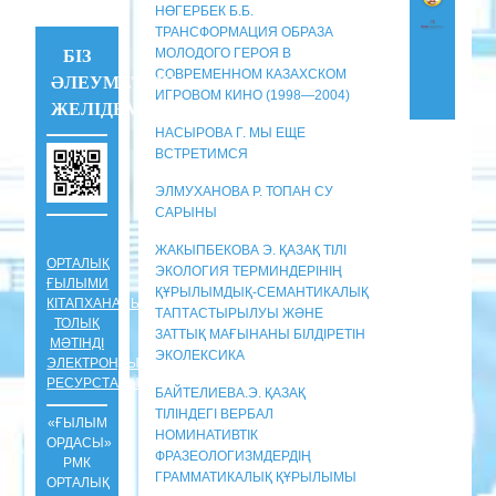
НӨГЕРБЕК Б.Б.
ТРАНСФОРМАЦИЯ ОБРАЗА
МОЛОДОГО ГЕРОЯ В
БІЗ
СОВРЕМЕННОМ КАЗАХСКОМ
ӘЛЕУМЕТТІК
ИГРОВОМ КИНО (1998—2004)
ЖЕЛІДЕМІЗ !!!
НАСЫРОВА Г. МЫ ЕЩЕ
ВСТРЕТИМСЯ
ЭЛМУХАНОВА Р. ТОПАН СУ
САРЫНЫ
ЖАКЫПБЕКОВА Э. ҚАЗАҚ ТІЛІ
ОРТАЛЫҚ
ЭКОЛОГИЯ ТЕРМИНДЕРІНІҢ
ҒЫЛЫМИ
ҚҰРЫЛЫМДЫҚ-СЕМАНТИКАЛЫҚ
КІТАПХАНАНЫҢ
ТАПТАСТЫРЫЛУЫ ЖӘНЕ
ТОЛЫҚ
ЗАТТЫҚ МАҒЫНАНЫ БІЛДІРЕТІН
МӘТІНДІ
ЭКОЛЕКСИКА
ЭЛЕКТРОНДЫҚ
РЕСУРСТАРЫ
БАЙТЕЛИЕВА.Э. ҚАЗАҚ
ТІЛІНДЕГІ ВЕРБАЛ
«ҒЫЛЫМ
НОМИНАТИВТІК
ОРДАСЫ»
ФРАЗЕОЛОГИЗМДЕРДІҢ
РМК
ГРАММАТИКАЛЫҚ ҚҰРЫЛЫМЫ
ОРТАЛЫҚ