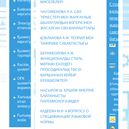
МӘСЕЛЕЛЕРІ
Стратеги
Библиографиялық
қалыптас
ЧАЛТИКЕНОВА Л.А. СӨЗ
көрсеткiштер
ТІРКЕСТЕРІ МЕН ЖАЛҒАУЛЫҚ
мемлекет
Электрондық
ШЫЛАУЛАРДЫҢ ӨЗГЕРІСІНЕН
жаңа
кiтапхана
ЖАСАЛҒАН СӨЗ ВАРИАНТТАРЫ
саяси
Қызмет
ҚОБЛАНОВА А.Ж. ТЕОРИЯ МЕН
бағыты
көрсету
ТӘЖІРИБЕ САБАҚТАСТЫҒЫ
Қызмет
БЕРИКБОЛОВА А.Ж.
түрлері
ФУНКЦИОНАЛДЫ СТИЛЬ
Кәсіби
МӘТІНІН ЕНЗУДЕГІ
қызмет
ПРОСОДИКАЛЫҚ ТӘСІЛ-
Бұқар
ҚАРҚЫННЫҢ КЕЙБІР
ОҒК
жырау
ЕРЕКШЕЛІКТЕРІ
қызметкерлерiнiң
атындағы
жарияланымдары
облыстық
НАСЫРОВ Ш. ЕРШІЛІК ӨНЕРІНЕ
әдебиет
БАЙЛАНЫСТЫ
Халықаралық
және
кітап
ПАРЕМИОЛОГИЗМДЕР
өнер
алмасу
музейі
КАДЕЕВА М.И. К ВОПРОСУ О
Ғылыми
СПЕЦИФИКАЦИИ ЯЗЫКОВОЙ
жоба
НОРМЫ