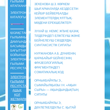
ҒЫЛЫМИ
ЗЕКЕНОВА Ш.З. КӨРКЕМ
КIТАПХАНАСЫНЫҢ
ШЫҒАРМАЛАРДА КЕЗДЕСЕТІН
ЭЛЕКТРОНДЫ
КЕЙБІР БЕЙВЕРБАЛДЫ
КАТАЛОГЫ
ЭЛЕМЕНТТЕРДІҢ ҰЛТТЫҚ-
МӘДЕНИ ЕРЕКШЕЛІКТЕРІ
ЗУХАЙ Ш. НЕМІС ЖЂНЕ ҚАЗАҚ
ҚАЗАҚСТАНДАҒЫ
ТІЛДЕРІНДЕГІ ЕЛІКТЕУІШ ЖӘНЕ
ҒЫЛЫМНЫҢ
БЕЙНЕЛЕУІШ СӨЗДЕРДІҢ
ДАМУЫНДАҒЫ
СИНТАКСИСТІК СИПАТЫ
БАСЫМДЫ
БАҒЫТТАРЫ
НУРЖАНОВА А.Б. ДҮНИЕНІҢ
БОЙЫНША
ҚАРАБАЙЫР БЕЙНЕСІНІҢ
ЭЛЕКТРОНДЫ
ФРАЗЕОЛОГИЯЛЫҚ
ҒЫЛЫМИ
ФРАГМЕНТІНДЕГІ
РЕСУРСТАР
СОМАТИКАЛЫҚ КОД
ЭЛЕКТРОНДЫ
ОРНЫКБАЙҰЛЫ Э.,
ҒЫЛЫМИ
СЫМАЙЫЛҚЫІЗЫ І Н. «АҚЫН
РЕСУРСТАР
СЫРЫ» — АҚЫНДЫНДЫҚТЫҢ
АШЫҚ
СИПАТЫ
ҚОЛ
ЖЕТІМДІЛІКТЕ
ОРНЫКБАЙҰЛЫ Э,
ДӘУЛЕТКЕЛДІУЛЫ С. ҚЫТАЙ