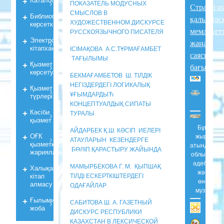
ПОКАЗАТЕЛЬ МОДУСНЫХ
Стратеги
СМЫСЛОВ В
Библиографиялық
қалыптас
ХУДОЖЕСТВЕННОМ ДИСКУРСЕ
көрсеткiштер
мемлекет
РУССКОЯЗЫЧНОГО ПИСАТЕЛЯ
Электрондық
жаңа
кiтапхана
ІСІМАҚОВА А.С.ТҰРМАҒАМБЕТ
саяси
ТАҒЫЛЫМЫ
Қызмет
бағыты
көрсету
БЕКМАҒАМБЕТОВ Ш. ТІЛДІК
НЕГІЗДЕРДЕГІ ЛОГИКАЛЫҚ
Қызмет
¥ҒЫМДАРДЫЋ
түрлері
КОНЦЕПТУАЛДЫҚ СИПАТЫ
Кәсіби
ТУРАЛЫ
қызмет
Бұқар
АЙДАРБЕК Қ.Ш. КӘСІП ИЕЛЕРІ
ОҒК
жырау
АТАУЛАРЫН КЕЗЕНДЕРГЕ
қызметкерлерiнiң
атындағы
БӨЛІП ҚАРАСТЫРУ ЖАЙЫНДА
жарияланымдары
облыстық
әдебиет
МАМЫРБЕКОВА Г. М. ҚЫПШАҚ
Халықаралық
және
кітап
ТІЛДІ ЕСКЕРТКІШТЕРДЕГІ
өнер
алмасу
ОДАҒАЙЛАР
музейі
Ғылыми
САБИТОВА Ш. А. ГАЗЕТНЫЙ
жоба
ДИСКУРС РЕСПУБЛИКИ
КАЗАХСТАН В ЛЕКСИЧЕСКОЙ