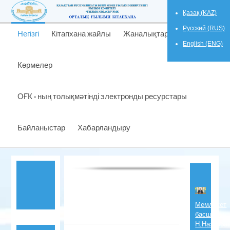
Қазақ (KAZ)
Русский (RUS)
Негізгі
Кітапхана жайлы
Жаналықтар
English (ENG)
Көрмелер
ОҒК - ның толықмәтінді электронды ресурстары
Байланыстар
Хабарландыру
Мемлекет
басшысы
Н.Назарба