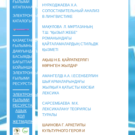
ҒЫЛЫМИ
НУРХОДЖАЕВА Х.А.
КIТАПХАНАСЫНЫҢ
СОПОСТАВИТЕЛЬНЫЙ АНАЛИЗ
ЭЛЕКТРОНДЫ
В ЛИНГВИСТИКЕ
КАТАЛОГЫ
МАҚҰЛОВА Л. М¥РТАЗАНЫҢ
Т.Ш. "ҚЫЗЫЛ ЖЕБЕ"
РОМАНЫНДАҒЫ
ҚАЗАҚСТАНДАҒЫ
ҚАЙТАЛАМАЛАРДЫҢ СТИЛЬДІК
ҒЫЛЫМНЫҢ
ҚЫЗМЕТІ
ДАМУЫНДАҒЫ
БАСЫМДЫ
АҚЫШ Н.Б. ҚАЙРАТКЕРЛІГІ
БАҒЫТТАРЫ
КӨРІНГЕН ЖЫЛДАР
БОЙЫНША
ЭЛЕКТРОНДЫ
АМАНГЕЛДІ А.А. І.ЕСЕНБЕРЛИН
ҒЫЛЫМИ
ШЫҒАРМАЛАРЫНДАҒЫ
РЕСУРСТАР
ЖЫЛҚЫҒА ҚАТЫСТЫ КӘСІБИ
ЛЕКСИКА
ЭЛЕКТРОНДЫ
ҒЫЛЫМИ
САРСЕМБАЕВА М.К.
РЕСУРСТАР
ЛЕКСИКАЛАНУ ТЕОРИЯСЫ
АШЫҚ
ТУРАЛЫ
ҚОЛ
ЖЕТІМДІЛІКТЕ
ШАИНОВА Г. АРХЕТИПЫ
КУЛЬТУРНОГО ГЕРОЯ И