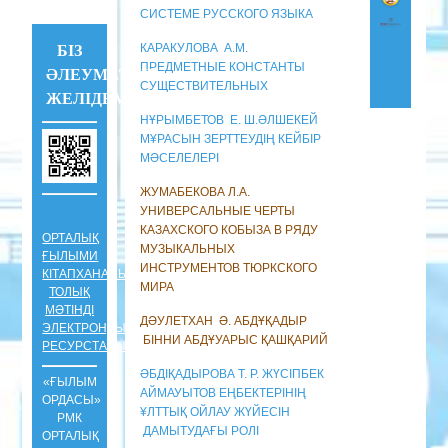
СИСТЕМЕ РУССКОГО ЯЗЫКА
КАРАКУЛОВА А.М.
БІЗ
ПРЕДМЕТНЫЕ КОНСТАНТЫ
ӘЛЕУМЕТТІК
СУЩЕСТВИТЕЛЬНЫХ
ЖЕЛІДЕМІЗ !!!
НҰРЫМБЕТОВ Е. Ш.ӘЛШЕКЕЙ
М¥РАСЫН ЗЕРТТЕУДІҢ КЕЙБІР
МӘСЕЛЕЛЕРІ
ЖУМАБЕКОВА Л.А.
УНИВЕРСАЛЬНЫЕ ЧЕРТЫ
КАЗАХСКОГО КОБЫЗА В РЯДУ
ОРТАЛЫҚ
МУЗЫКАЛЬНЫХ
ҒЫЛЫМИ
ИНСТРУМЕНТОВ ТЮРКСКОГО
КІТАПХАНАНЫҢ
МИРА
ТОЛЫҚ
МӘТІНДІ
ДӘУЛЕТХАН Ә. АБДҰҚАДЫР
ЭЛЕКТРОНДЫҚ
БІННИ АБДҰУАРЫС ҚАШҚАРИЙ
РЕСУРСТАРЫ
ӘБДІҚАДЫРОВА Т. Р. ЖҮСІПБЕК
«ҒЫЛЫМ
АЙМАУЫТОВ ЕҢБЕКТЕРІНІҢ
ОРДАСЫ»
¥ЛТТЫҚ ОЙЛАУ ЖҮЙЕСІН
РМК
ДАМЫТУДАҒЫ РОЛІ
ОРТАЛЫҚ