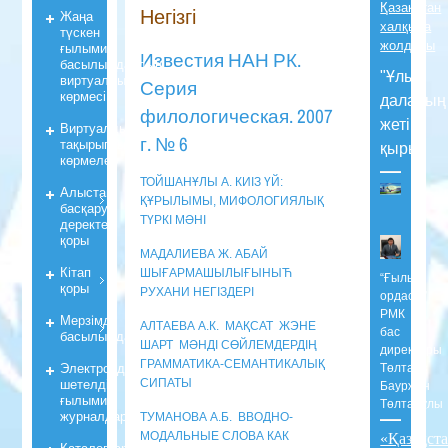
Қазақстан
Негізгі
Жаңа
халқына
түскен
жолдауы
ғылыми
Известия НАН РК.
басылымдардың
"Ұлы
виртуалды
Серия
көрмесі
даланың
филологическая. 2007
жеті
Виртуалды
г. № 6
тақырыпты
қыры"
көрмелер
ТОЙШАНҰЛЫ А. КИІЗ ҮЙ:
Алыстан
ҚҰРЫЛЫМЫ, МИФОЛОГИЯЛЫҚ
басқару
ТҮРКІ МӘНІ
деректер
қоры
МАДАЛИЕВА Ж. АБАЙ
Кiтап
ШЫҒАРМАШЫЛЫҒЫНЫЋ
“Ғылым
қоры
РУХАНИ НЕГІЗДЕРІ
ордасы”
РМК
Мерзiмдi
АЛТАЕВА А.К. МАҚСАТ ЖЭНЕ
бас
басылымдар
ШАРТ МӘНДІ СӨЙЛЕМДЕРДІҢ
директоры
ГРАММАТИКА-СЕМАНТИКАЛЫҚ
Электрондық
Төлтаев
шетелдік
СИПАТЫ
Бауржан
ғылыми
Төлтайұлы
журналдары
ТУМАНОВА А.Б. ВВОДНО-
МОДАЛЬНЫЕ СЛОВА КАК
«Қазақст
Каталогтар