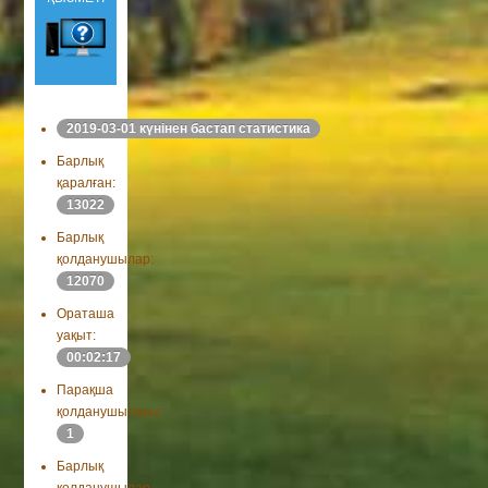
2019-03-01 күнінен бастап статистика
Барлық
қаралған:
13022
Барлық
қолданушылар:
12070
Ораташа
уақыт:
00:02:17
Парақша
қолданушылары:
1
Барлық