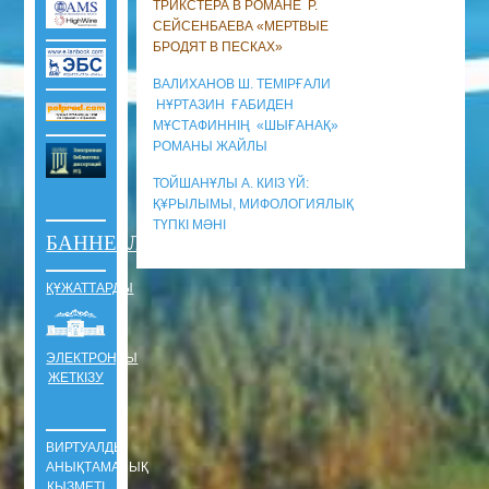
ТРИКСТЕРА В РОМАНЕ Р.
СЕЙСЕНБАЕВА «МЕРТВЫЕ
БРОДЯТ В ПЕСКАХ»
ВАЛИХАНОВ Ш. ТЕМІРҒАЛИ
НҰРТАЗИН ҒАБИДЕН
МҰСТАФИННІҢ «ШЫҒАНАҚ»
РОМАНЫ ЖАЙЛЫ
ТОЙШАНҰЛЫ А. КИІЗ ҮЙ:
Қ¥РЫЛЫМЫ, МИФОЛОГИЯЛЫҚ
ТҮПКІ МӘНІ
БАННЕРЛЕР
ҚҰЖАТТАРДЫ
ЭЛЕКТРОНДЫ
ЖЕТКІЗУ
ВИРТУАЛДЫ
АНЫҚТАМАЛЫҚ
ҚЫЗМЕТІ