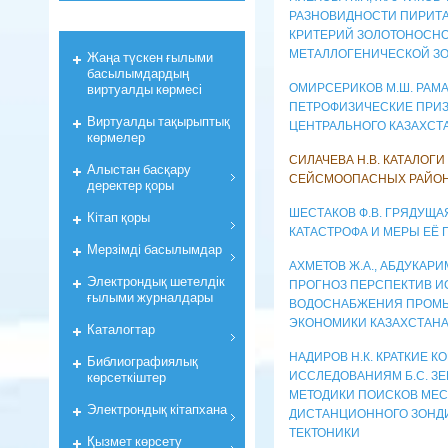
РАЗНОВИДНОСТИ ПИРИТА
КРИТЕРИЙ ЗОЛОТОНОСНО
МЕТАЛЛОГЕНИЧЕСКОЙ З
Жаңа түскен ғылыми
басылымдардың
виртуалды көрмесі
ОМИРСЕРИКОВ М.Ш. РАМА
ПЕТРОФИЗИЧЕСКИЕ ПРИ
Виртуалды тақырыптық
ЦЕНТРАЛЬНОГО КАЗАХСТ
көрмелер
СИЛАЧЕВА Н.В. КАТАЛОГ
Алыстан басқару
СЕЙСМООПАСНЫХ РАЙОН
деректер қоры
ШЕСТАКОВ Ф.В. ГРЯДУЩ
Кiтап қоры
КАТАСТРОФА И МЕРЫ ЕЁ
Мерзiмдi басылымдар
АХМЕТОВ Ж.А., АБДУКАРИ
Электрондық шетелдік
ПРОГНОЗ ПЕРСПЕКТИВ И
ғылыми журналдары
ВОДОСНАБЖЕНИЯ ПРОМЫ
ЭКОНОМИКИ КАЗАХСТАН
Каталогтар
НАДИРОВ Н.К. КРАТКИЕ 
Библиографиялық
көрсеткiштер
ИССЛЕДОВАНИЯМ Б.С. З
МЕТОДИКИ ПОИСКОВ МЕС
Электрондық кiтапхана
ДИСТАНЦИОННОГО ЗОНДИ
ТЕКТОНИКИ
Қызмет көрсету