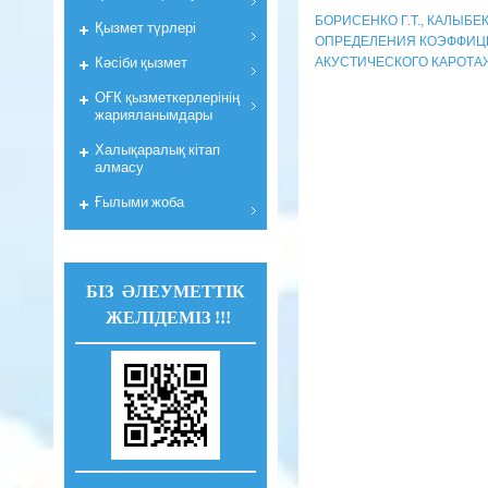
БОРИСЕНКО Г.Т., КАЛЫБЕ
Қызмет түрлері
ОПРЕДЕЛЕНИЯ КОЭФФИЦ
Кәсіби қызмет
АКУСТИЧЕСКОГО КАРОТА
ОҒК қызметкерлерiнiң
жарияланымдары
Халықаралық кітап
алмасу
Ғылыми жоба
БІЗ ӘЛЕУМЕТТІК
ЖЕЛІДЕМІЗ !!!