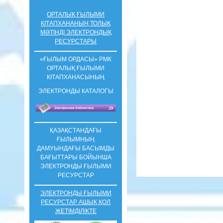
ОРТАЛЫҚ ҒЫЛЫМИ
КІТАПХАНАНЫҢ ТОЛЫҚ
МӘТІНДІ ЭЛЕКТРОНДЫҚ
РЕСУРСТАРЫ
«ҒЫЛЫМ ОРДАСЫ» РМК
ОРТАЛЫҚ ҒЫЛЫМИ
КIТАПХАНАСЫНЫҢ
ЭЛЕКТРОНДЫ КАТАЛОГЫ
ҚАЗАҚСТАНДАҒЫ
ҒЫЛЫМНЫҢ
ДАМУЫНДАҒЫ БАСЫМДЫ
БАҒЫТТАРЫ БОЙЫНША
ЭЛЕКТРОНДЫ ҒЫЛЫМИ
РЕСУРСТАР
ЭЛЕКТРОНДЫ ҒЫЛЫМИ
РЕСУРСТАР АШЫҚ ҚОЛ
ЖЕТІМДІЛІКТЕ