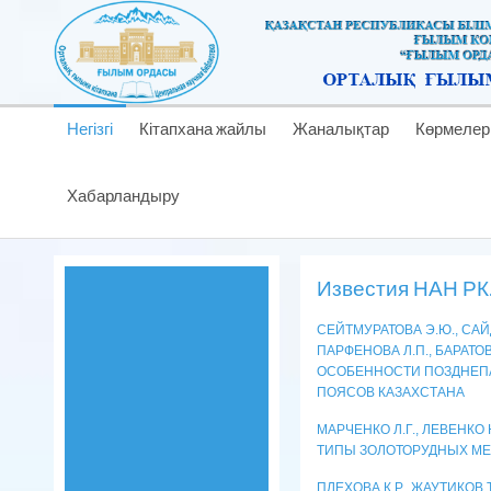
Негізгі
Кітапхана жайлы
Жаналықтар
Көрмелер
Хабарландыру
Известия НАН РК.
СЕЙТМУРАТОВА Э.Ю., САЙД
ПАРФЕНОВА Л.П., БАРАТОВ 
ОСОБЕННОСТИ ПОЗДНЕП
ПОЯСОВ КАЗАХСТАНА
МАРЧЕНКО Л.Г., ЛЕВЕНК
ТИПЫ ЗОЛОТОРУДНЫХ М
ПЛЕХОВА К.Р., ЖАУТИКОВ