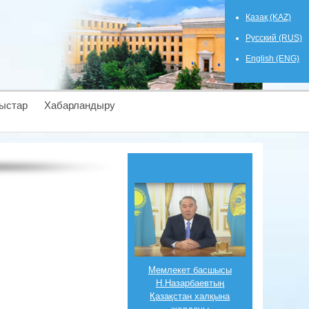
Қазақ (KAZ)
Русский (RUS)
English (ENG)
ыстар
Хабарландыру
Мемлекет басшысы
Н.Назарбаевтың
Қазақстан халқына