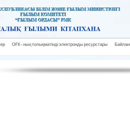
лер
ОҒК - ның толықмәтінді электронды ресурстары
Байлан