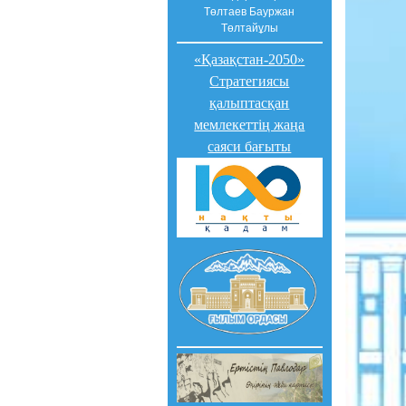
Төлтаев Бауржан
Төлтайұлы
«Қазақстан-2050»
Стратегиясы
қалыптасқан
мемлекеттің жаңа
саяси бағыты