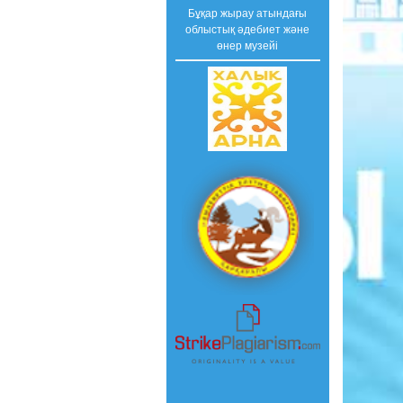
Бұқар жырау атындағы
облыстық әдебиет және
өнер музейі