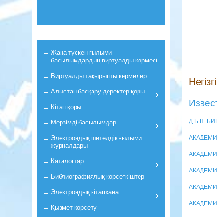
Жаңа түскен ғылыми
басылымдардың виртуалды көрмесі
Виртуалды тақырыпты көрмелер
Негізгі
Алыстан басқару деректер қоры
Извес
Кiтап қоры
Мерзiмдi басылымдар
Д.Б.Н. Б
Электрондық шетелдік ғылыми
АКАДЕМИ
журналдары
АКАДЕМИ
Каталогтар
АКАДЕМИ
Библиографиялық көрсеткiштер
АКАДЕМИ
Электрондық кiтапхана
АКАДЕМИ
Қызмет көрсету