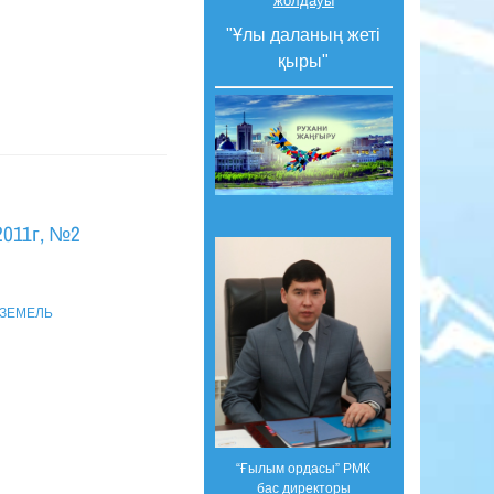
жолдауы
"Ұлы даланың жеті
қыры"
011г, №2
 ЗЕМЕЛЬ
“Ғылым ордасы” РМК
бас директоры