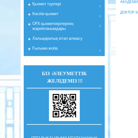
АКАДЕМИ
Қызмет түрлері
ДОКТОР 
Кәсіби қызмет
ОҒК қызметкерлерiнiң
жарияланымдары
Халықаралық кітап алмасу
Ғылыми жоба
БІЗ ӘЛЕУМЕТТІК
ЖЕЛІДЕМІЗ !!!
ОРТАЛЫҚ ҒЫЛЫМИ КІТАПХАНАНЫҢ