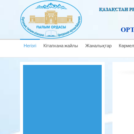
Негізгі
Кітапхана жайлы
Жаналықтар
Көрме